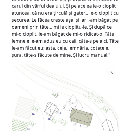
carul din vârful dealului. Şi pe acelea le-o cioplit
atuncea, că nu era ţirculă şi gater… le-o cioplit cu
securea. Le făcea creste aşa, şi iar i-am băgat pe
oameni prin tăte… mi le cioplitu-le. Şi după ce
mi-o cioplit, le-am băgat de mi-o ridicat-o. Tăte
lemnele le-am adus eu cu caii, câte-s pe aici. Tăte
le-am făcut eu: asta, ceie, lemnăria, coteţele,
şura, tăte-s făcute de mine. Şi lucru manual.”