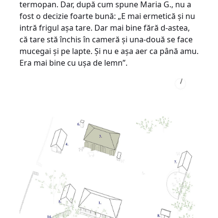
termopan. Dar, după cum spune Maria G., nu a
fost o decizie foarte bună: „E mai ermetică şi nu
intră frigul aşa tare. Dar mai bine fără d-astea,
că tare stă închis în cameră şi una-două se face
mucegai şi pe lapte. Şi nu e aşa aer ca până amu.
Era mai bine cu uşa de lemn”.