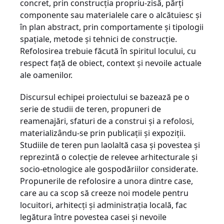
concret, prin construcţia propriu-zisă, părţi
componente sau materialele care o alcătuiesc şi
în plan abstract, prin comportamente şi tipologii
spaţiale, metode şi tehnici de construcţie.
Refolosirea trebuie făcută în spiritul locului, cu
respect faţă de obiect, context şi nevoile actuale
ale oamenilor.
Discursul echipei proiectului se bazează pe o
serie de studii de teren, propuneri de
reamenajări, sfaturi de a construi şi a refolosi,
materializându-se prin publicaţii şi expoziţii.
Studiile de teren pun laolaltă casa şi povestea şi
reprezintă o colecţie de relevee arhitecturale şi
socio-etnologice ale gospodăriilor considerate.
Propunerile de refolosire a unora dintre case,
care au ca scop să creeze noi modele pentru
locuitori, arhitecţi şi administraţia locală, fac
legătura între povestea casei şi nevoile