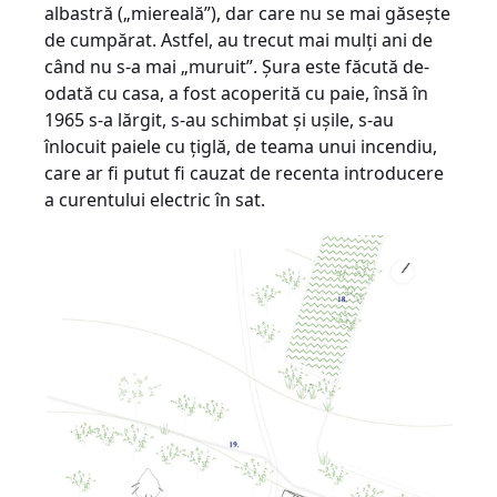
albastră („miereală”), dar care nu se mai găseşte
de cumpărat. Astfel, au trecut mai mulţi ani de
când nu s-a mai „muruit”. Şura este făcută de-
odată cu casa, a fost acoperită cu paie, însă în
1965 s-a lărgit, s-au schimbat şi uşile, s-au
înlocuit paiele cu ţiglă, de teama unui incendiu,
care ar fi putut fi cauzat de recenta introducere
a curentului electric în sat.