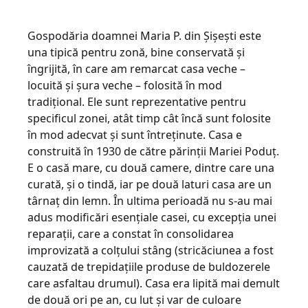
Gospodăria doamnei Maria P. din Şişeşti este
una tipică pentru zonă, bine conservată şi
îngrijită, în care am remarcat casa veche –
locuită şi şura veche – folosită în mod
tradiţional. Ele sunt reprezentative pentru
specificul zonei, atât timp cât încă sunt folosite
în mod adecvat şi sunt întreţinute. Casa e
construită în 1930 de către părinţii Mariei Poduţ.
E o casă mare, cu două camere, dintre care una
curată, şi o tindă, iar pe două laturi casa are un
târnaţ din lemn. În ultima perioadă nu s-au mai
adus modificări esenţiale casei, cu excepţia unei
reparaţii, care a constat în consolidarea
improvizată a colţului stâng (stricăciunea a fost
cauzată de trepidaţiile produse de buldozerele
care asfaltau drumul). Casa era lipită mai demult
de două ori pe an, cu lut şi var de culoare