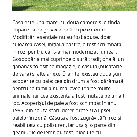
Casa este una mare, cu două camere şi o tindă,
împânzită de ghivece de flori pe exterior.
Modificări esenţiale nu au fost aduse, doar
culoarea casei, iniţial albastră, a fost schimbată
în roz, pentru că „s-a mai modernizat lumea”.
Gospodăria mai cuprinde o şură tradiţională, un
găbănaş folosit ca magazie, o căsuţă (bucătărie
de vară) şi alte anexe. Înainte, existau două şuri
acoperite cu paie: cea din drum a fost dărâmată
pentru că familia nu mai avea foarte multe
animale, iar cea existentă a fost mutată pe un alt
loc. Acoperişul de paie a fost schimbat în anul
1995, din cauza stării deteriorate şi a lipsei
paielor în zonă. Căsuţa a fost zugrăvită în roz şi
reabilitată cu polistiren, iar uşa şi o parte din
geamurile de lemn au fost înlocuite cu