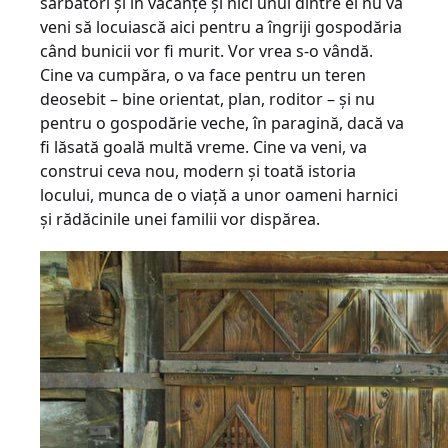
sărbători şi în vacanţe şi nici unul dintre ei nu va
veni să locuiască aici pentru a îngriji gospodăria
când bunicii vor fi murit. Vor vrea s-o vândă.
Cine va cumpăra, o va face pentru un teren
deosebit – bine orientat, plan, roditor – şi nu
pentru o gospodărie veche, în paragină, dacă va
fi lăsată goală multă vreme. Cine va veni, va
construi ceva nou, modern şi toată istoria
locului, munca de o viaţă a unor oameni harnici
şi rădăcinile unei familii vor dispărea.