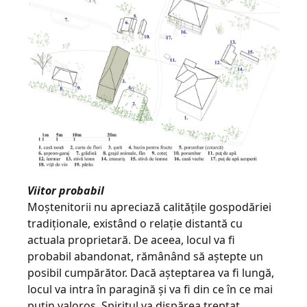
Viitor probabil
Moştenitorii nu apreciază calităţile gospodăriei
tradiţionale, existând o relaţie distantă cu
actuala proprietară. De aceea, locul va fi
probabil abandonat, rămânând să aştepte un
posibil cumpărător. Dacă aşteptarea va fi lungă,
locul va intra în paragină şi va fi din ce în ce mai
puţin valoros. Spiritul va dispărea treptat,