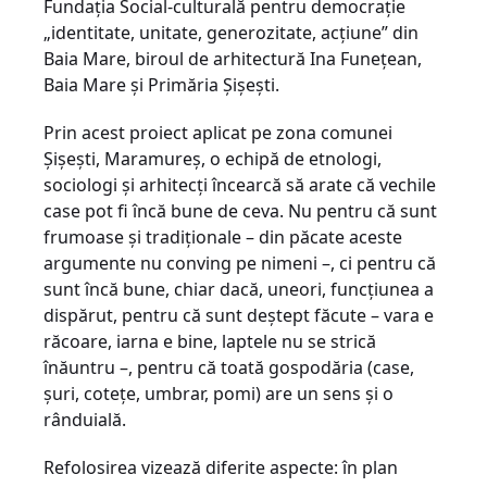
Fundaţia Social-culturală pentru democraţie
„identitate, unitate, generozitate, acţiune” din
Baia Mare, biroul de arhitectură Ina Funeţean,
Baia Mare şi Primăria Şişeşti.
Prin acest proiect aplicat pe zona comunei
Şişeşti, Maramureş, o echipă de etnologi,
sociologi şi arhitecţi încearcă să arate că vechile
case pot fi încă bune de ceva. Nu pentru că sunt
frumoase şi tradiţionale – din păcate aceste
argumente nu conving pe nimeni –, ci pentru că
sunt încă bune, chiar dacă, uneori, funcţiunea a
dispărut, pentru că sunt deştept făcute – vara e
răcoare, iarna e bine, laptele nu se strică
înăuntru –, pentru că toată gospodăria (case,
şuri, coteţe, umbrar, pomi) are un sens şi o
rânduială.
Refolosirea vizează diferite aspecte: în plan