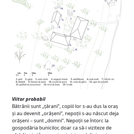
Viitor probabil
Bătrânii sunt „ţărani”, copiii lor s-au dus la oraş
şi au devenit „orăşeni”, nepoţii s-au născut deja
orăşeni – sunt „domni”. Nepoţii se întorc la
gospodăria bunicilor, doar ca să-i viziteze de