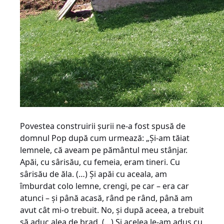
Povestea construirii şurii ne-a fost spusă de
domnul Pop după cum urmează: „Şi-am tăiat
lemnele, că aveam pe pământul meu stânjar.
Apăi, cu sârisău, cu femeia, eram tineri. Cu
sârisău de ăla. (…) Şi apăi cu aceala, am
îmburdat colo lemne, crengi, pe car – era car
atunci – şi până acasă, rând pe rând, până am
avut cât mi-o trebuit. No, şi după aceea, a trebuit
să aduc alea de brad. (…) Şi acelea le-am adus cu