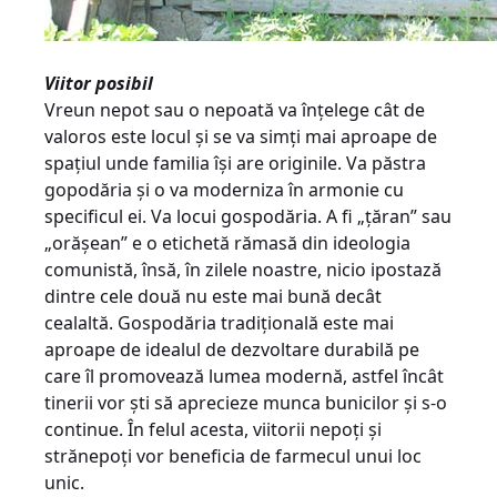
Viitor posibil
Vreun nepot sau o nepoată va înţelege cât de
valoros este locul şi se va simţi mai aproape de
spaţiul unde familia îşi are originile. Va păstra
gopodăria şi o va moderniza în armonie cu
specificul ei. Va locui gospodăria. A fi „ţăran” sau
„orăşean” e o etichetă rămasă din ideologia
comunistă, însă, în zilele noastre, nicio ipostază
dintre cele două nu este mai bună decât
cealaltă. Gospodăria tradiţională este mai
aproape de idealul de dezvoltare durabilă pe
care îl promovează lumea modernă, astfel încât
tinerii vor şti să aprecieze munca bunicilor şi s-o
continue. În felul acesta, viitorii nepoţi şi
strănepoţi vor beneficia de farmecul unui loc
unic.