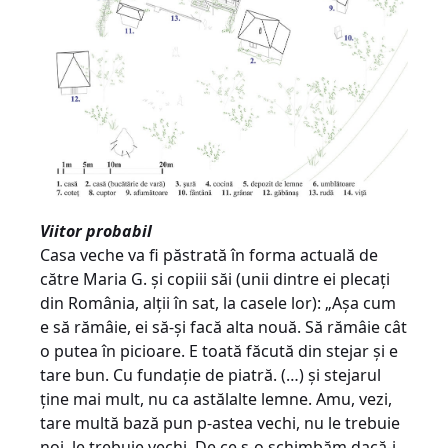
Viitor probabil
Casa veche va fi păstrată în forma actuală de
către Maria G. şi copiii săi (unii dintre ei plecaţi
din România, alţii în sat, la casele lor): „Aşa cum
e să rămâie, ei să-şi facă alta nouă. Să rămâie cât
o putea în picioare. E toată făcută din stejar şi e
tare bun. Cu fundaţie de piatră. (…) şi stejarul
ţine mai mult, nu ca astălalte lemne. Amu, vezi,
tare multă bază pun p-astea vechi, nu le trebuie
noi, le trebuie vechi. De ce s-o schimbăm dacă-i