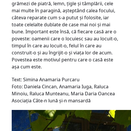
grămezi de piatră, lemn, ţigle şi tâmplării, cele
mai multe în paragină, aşteptând calea focului,
câteva reparate cum s-a putut şi folosite, iar
toate celelalte dublate de case mai noi şi mai
bune. Important este însă, că fiecare casă are o
poveste: oamenii care o locuiesc sau au locuit-o,
timpul în care au locuit-o, felul în care au
construit-o şi au îngrijit-o şi viaţa lor de acum.
Povestea este motivul pentru care o casă este
aşa cum este.
Text: Simina Anamaria Purcaru
Foto: Daniela Cincan, Anamaria Iuga, Raluca
Minoiu, Raluca Munteanu, Maria Daria Oancea
Asociaţia Câte-n lună şi-n mansardă