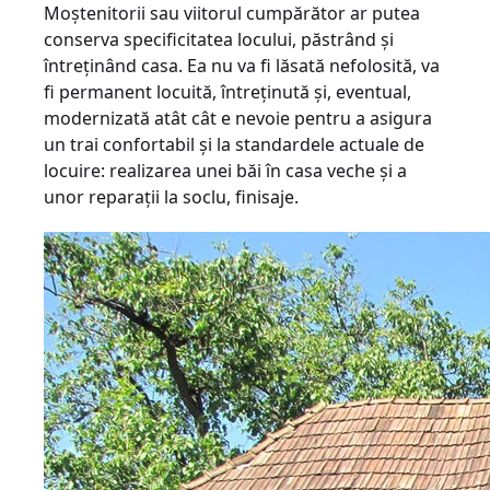
Moştenitorii sau viitorul cumpărător ar putea
conserva specificitatea locului, păstrând şi
întreţinând casa. Ea nu va fi lăsată nefolosită, va
fi permanent locuită, întreţinută şi, eventual,
modernizată atât cât e nevoie pentru a asigura
un trai confortabil şi la standardele actuale de
locuire: realizarea unei băi în casa veche şi a
unor reparaţii la soclu, finisaje.