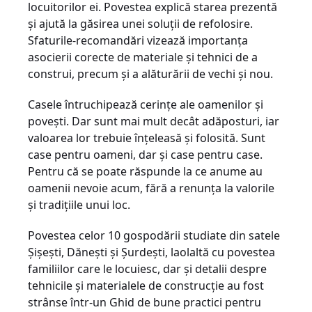
locuitorilor ei. Povestea explică starea prezentă
şi ajută la găsirea unei soluţii de refolosire.
Sfaturile-recomandări vizează importanţa
asocierii corecte de materiale şi tehnici de a
construi, precum şi a alăturării de vechi şi nou.
Casele întruchipează cerinţe ale oamenilor şi
poveşti. Dar sunt mai mult decât adăposturi, iar
valoarea lor trebuie înţeleasă şi folosită. Sunt
case pentru oameni, dar şi case pentru case.
Pentru că se poate răspunde la ce anume au
oamenii nevoie acum, fără a renunţa la valorile
şi tradiţiile unui loc.
Povestea celor 10 gospodării studiate din satele
Şişeşti, Dăneşti şi Şurdeşti, laolaltă cu povestea
familiilor care le locuiesc, dar şi detalii despre
tehnicile şi materialele de construcţie au fost
strânse într-un Ghid de bune practici pentru