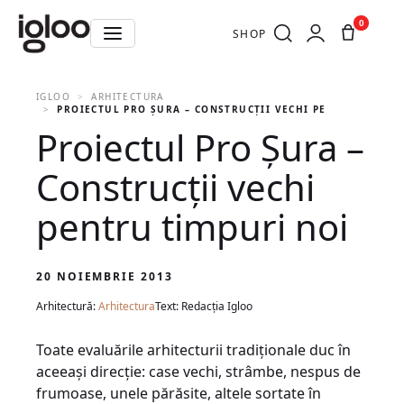
0
SHOP
IGLOO
ARHITECTURA
PROIECTUL PRO ŞURA – CONSTRUCŢII VECHI PENTRU TIMPUR
Proiectul Pro Şura –
Construcţii vechi
pentru timpuri noi
20 NOIEMBRIE 2013
Arhitectură:
Arhitectura
Text: Redacția Igloo
Toate evaluările arhitecturii tradiţionale duc în
aceeaşi direcţie: case vechi, strâmbe, nespus de
frumoase, unele părăsite, altele sortate în