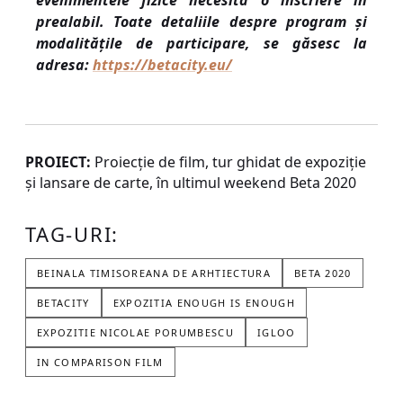
evenimentele fizice necesită o înscriere în
prealabil. Toate detaliile despre program și
modalitățile de participare, se găsesc la
adresa:
https://betacity.eu/
PROIECT:
Proiecție de film, tur ghidat de expoziție
și lansare de carte, în ultimul weekend Beta 2020
TAG-URI:
BEINALA TIMISOREANA DE ARHTIECTURA
BETA 2020
BETACITY
EXPOZITIA ENOUGH IS ENOUGH
EXPOZITIE NICOLAE PORUMBESCU
IGLOO
IN COMPARISON FILM