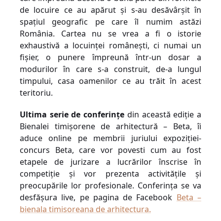
de locuire ce au apărut şi s-au desăvârșit în
spaţiul geografic pe care îl numim astăzi
România. Cartea nu se vrea a fi o istorie
exhaustivă a locuinţei româneşti, ci numai un
fişier, o punere împreună într-un dosar a
modurilor în care s-a construit, de-a lungul
timpului, casa oamenilor ce au trăit în acest
teritoriu.
Ultima serie de conferințe
din această ediție a
Bienalei timișorene de arhitectură – Beta, îi
aduce online pe membrii juriului expoziției-
concurs Beta, care vor povesti cum au fost
etapele de jurizare a lucrărilor înscrise în
competiție și vor prezenta activitățile și
preocupările lor profesionale. Conferința se va
desfășura live, pe pagina de Facebook
Beta –
bienala timisoreana de arhitectura.