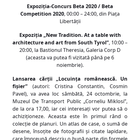
Expoziția-Concurs Beta 2020 / Beta
Competition 2020
, 00:00 – 24:00, din Piața
Libertății
Expoziția „New Tradition. At a table with
architecture and art from South Tyrol”
, 10:00 –
20:00, la Bastionul Theresia, Galeria Corp D
(aceasta va putea fi vizitată până pe 6
noiembrie).
Lansarea cărții „Locuinţa românească. Un
fişier”
(autori: Cristina Constantin, Cosmin
Pavel), va avea loc sâmbătă, 24 octombrie, la
Muzeul De Transport Public „Corneliu Miklosi”,
de la ora 17,00, iar cei interesați vor putea să o
achiziționeze. Aceasta este în primul rând o
colecţie de planuri. Un atlas de case, o sumă de
desene, însoţite de fotografii şi citate lapidare,
care împreună descriu o bună parte din formele