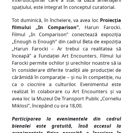
interdisciplinar care a stat la baza amenajării
spațiului, este integrat în conceptul curatorial.
Tot duminică, în încheiere, va avea loc
Proiecția
filmului „In Comparison”
, Harun Farocki.
Filmul „In Comparison” conectează expoziția
„Enough is Enough” din cadrul Beta de expoziția
„Harun Farocki – Ar trebui ca realitatea să
înceapă” a Fundației Art Encounters. Filmul lui
Farocki permite ochilor și urechilor noastre să ia
în considerare diferite tradiții ale producției de
cărămidă în comparație – și nu în competiție, nu
ca o ciocnire a culturilor. Evenimentul este
realizat în colaborare cu Art Encounters și va
avea loc la Muzeul De Transport Public „Corneliu
Miklosi”, începând cu ora 18,00.
Participarea la evenimentele din cadrul
bienalei este gratuită, însă accesul la