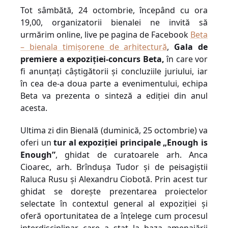
Tot sâmbătă, 24 octombrie, începând cu ora
19,00, organizatorii bienalei ne invită să
urmărim online, live pe pagina de Facebook
Beta
– bienala timișorene de arhitectură
,
Gala de
premiere a expoziției-concurs Beta,
în care vor
fi anunțați câștigătorii și concluziile juriului, iar
în cea de-a doua parte a evenimentului, echipa
Beta va prezenta o sinteză a ediției din anul
acesta.
Ultima zi din Bienală (duminică, 25 octombrie) va
oferi un
tur al expoziției principale „Enough is
Enough”
, ghidat de curatoarele arh. Anca
Cioarec, arh. Brînduşa Tudor și de peisagiștii
Raluca Rusu și Alexandru Ciobotă. Prin acest tur
ghidat se dorește prezentarea proiectelor
selectate în contextul general al expoziției și
oferă oportunitatea de a înțelege cum procesul