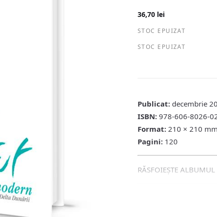
36,70
lei
STOC EPUIZAT
STOC EPUIZAT
Publicat:
decembrie 2
ISBN:
978-606-8026-0
Format:
210 × 210 m
Pagini:
120
RĂSFOIEȘTE ALBUMUL 
Preţul include TVA