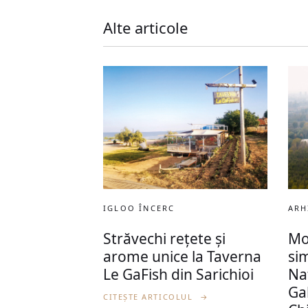
Alte articole
IGLOO ÎNCERC
ARH
Străvechi rețete și
Mo
arome unice la Taverna
si
Le GaFish din Sarichioi
Naț
Ga
CITEȘTE ARTICOLUL
→