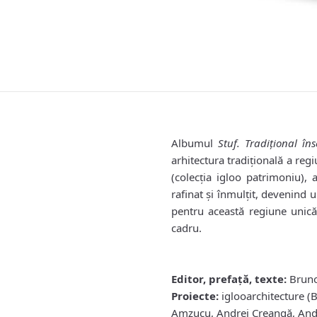
Albumul
Stuf. Tradiţional 
arhitectura tradiţională a reg
(colecţia igloo patrimoniu),
rafinat şi înmulţit, devenind
pentru această regiune unică,
cadru.
Editor, prefaţă, texte:
Bruno
Proiecte:
iglooarchitecture (
Amzucu, Andrei Creangă, And