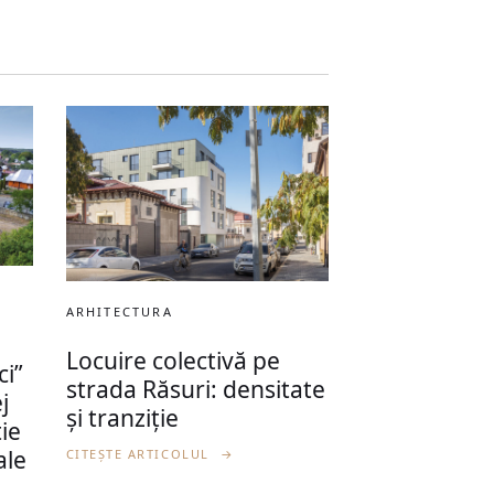
ARHITECTURA
Locuire colectivă pe
ci”
strada Răsuri: densitate
j
și tranziție
ție
ale
CITEȘTE ARTICOLUL
→