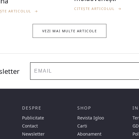
ina
CITEȘTE ARTICOLUL
→
EȘTE ARTICOLUL
→
VEZI MAI MULTE ARTICOLE
Email
sletter
DESPRE
SHOP
IN
Publicitate
Revista Igloo
Ter
Contact
Carti
GD
Newsletter
Abonament
Pol