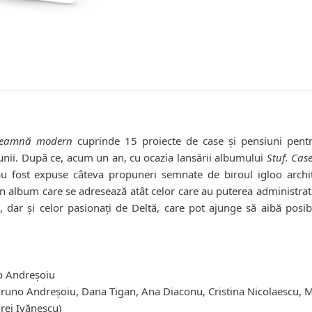
înseamnă modern
cuprinde 15 proiecte de case şi pensiuni pentr
iunii. După ce, acum un an, cu ocazia lansării albumului
Stuf. Cas
 au fost expuse câteva propuneri semnate de biroul igloo archit
 un album care se adresează atât celor care au puterea administrat
 dar şi celor pasionaţi de Deltă, care pot ajunge să aibă posibi
 Andreşoiu
Bruno Andreşoiu, Dana Tigan, Ana Diaconu, Cristina Nicolaescu, M
rei Ivănescu)