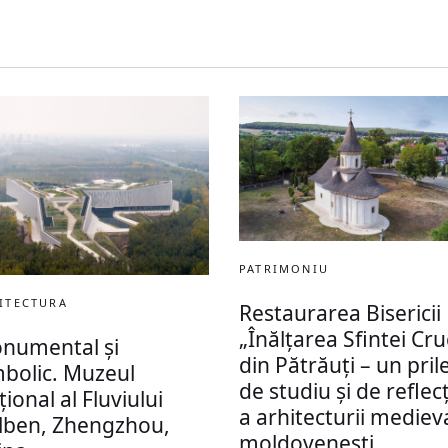
PATRIMONIU
ITECTURA
Restaurarea Bisericii
„Înălțarea Sfintei Cru
numental și
din Pătrăuți – un prile
mbolic. Muzeul
de studiu și de reflec
ional al Fluviului
a arhitecturii mediev
lben, Zhengzhou,
moldovenești