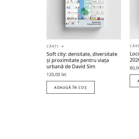
CĂR
CĂRȚI →
Loc
Soft city: densitate, diversitate
202
şi proximitate pentru viaţa
urbană de David Sim
80,
120,00
lei
ADAUGĂ ÎN COȘ