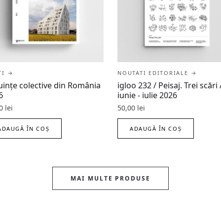
ȚI →
NOUTATI EDITORIALE →
uințe colective din România
igloo 232 / Peisaj. Trei scări 
6
iunie - iulie 2026
00
lei
50,00
lei
ADAUGĂ ÎN COȘ
ADAUGĂ ÎN COȘ
MAI MULTE PRODUSE