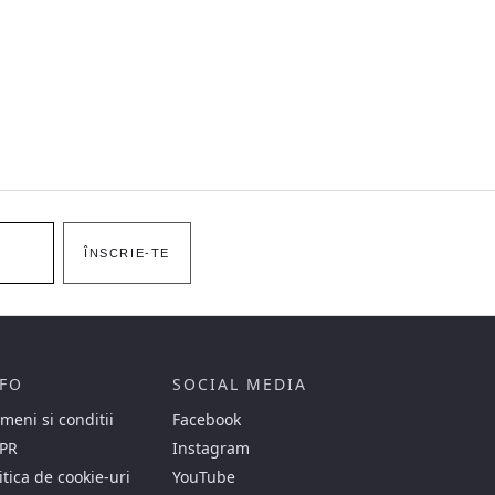
ÎNSCRIE-TE
FO
SOCIAL MEDIA
meni si conditii
Facebook
PR
Instagram
itica de cookie-uri
YouTube