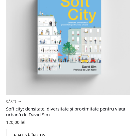
CĂRȚI →
Soft city: densitate, diversitate şi proximitate pentru viaţa
urbană de David Sim
120,00
lei
ADAUGĂ ÎN COȘ