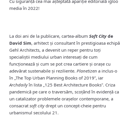
Cu siguranță cea mai așteptată apariție editorială igloo
media în 2022!
La doi ani de la publicare, cartea-album
Soft City
de
David Sim
, arhitect și consultant în prestigioasa echipă
Gehl Architects, a devenit un reper pentru toți
specialiștii mediului urban interesați de cum
funcționează și cum se pot crea cartiere și orașe cu
adevărat sustenabile și reziliente.
Planetizen
a inclus-o
în „The Top Urban Planning Books of 2019”, iar
Archdaily
în lista „125 Best Architecture Books”. Criza
pandemică pe care o traversăm, scoțând în evidență ca
un catalizator problemele orașelor contemporane, a
consacrat
soft city
drept un concept-cheie pentru
urbanismul secolului 21.