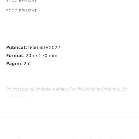
STOC EPUIZAT
STOC EPUIZAT
Publicat:
februarie 2022
Format:
205 x 270 mm
Pagini:
252
Proiect susținut de Ordinul Arhitecților din România din timbrul de
arhitectură
.