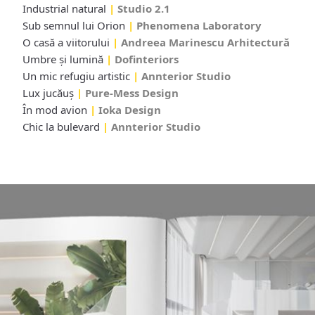
Industrial natural
|
Studio 2.1
Sub semnul lui Orion
|
Phenomena Laboratory
O casă a viitorului
|
Andreea Marinescu Arhitectură
Umbre şi lumină
|
Dofinteriors
Un mic refugiu artistic
|
Annterior Studio
Lux jucăuş
|
Pure-Mess Design
În mod avion
|
Ioka Design
Chic la bulevard
|
Annterior Studio