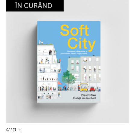
CĂRȚI →