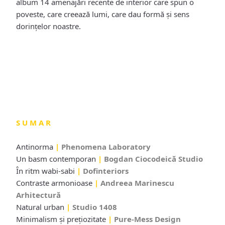
album 14 amenajări recente de interior care spun o
poveste, care creează lumi, care dau formă și sens
dorințelor noastre.
S U M A R
Antinorma
|
Phenomena Laboratory
Un basm contemporan
|
Bogdan Ciocodeică Studio
În ritm wabi-sabi
|
Dofinteriors
Contraste armonioase
|
Andreea Marinescu
Arhitectură
Natural urban
|
Studio 1408
Minimalism și preţiozitate
|
Pure-Mess Design