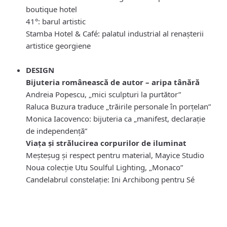
boutique hotel
41°: barul artistic
Stamba Hotel & Café: palatul industrial al renașterii
artistice georgiene
DESIGN
Bijuteria românească de autor – aripa tânără
Andreia Popescu, „mici sculpturi la purtător”
Raluca Buzura traduce „trăirile personale
în porțelan”
Monica Iacovenco: bijuteria ca „manifest, declarație
de independență”
Viața și strălucirea corpurilor de iluminat
Meșteșug și respect pentru material, Mayice Studio
Noua colecție Utu Soulful Lighting, „Monaco”
Candelabrul constelație: Ini Archibong pentru Sé