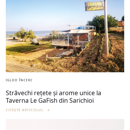
IGLOO ÎNCERC
Străvechi rețete și arome unice la
Taverna Le GaFish din Sarichioi
CITEȘTE ARTICOLUL
→