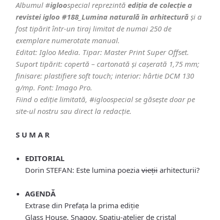
Albumul #
igloo
special reprezintă
ediția de colecție a
revistei igloo #188_Lumina naturală în arhitectură
și a
fost tipărit într-un tiraj limitat de numai 250 de
exemplare numerotate manual.
Editat: Igloo Media. Tipar: Master Print Super Offset.
Suport tipărit: copertă – cartonată și cașerată 1,75 mm;
finisare: plastifiere soft touch; interior: hârtie DCM 130
g/mp. Font: Imago Pro.
Fiind o ediție limitată, #igloospecial se găsește doar pe
site-ul nostru sau direct la redacție.
S U M A R
EDITORIAL
Dorin STEFAN: Este lumina poezia
vieții
arhitecturii?
AGENDĂ
Extrase din Prefața la prima ediție
Glass House, Snagov. Spațiu-atelier de cristal