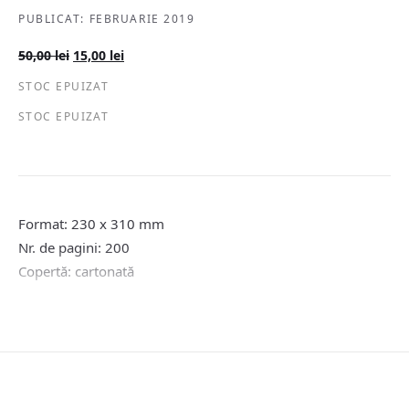
PUBLICAT: FEBRUARIE 2019
Prețul
Prețul
50,00
lei
15,00
lei
inițial
curent
STOC EPUIZAT
a
este:
fost:
15,00 lei.
STOC EPUIZAT
50,00 lei.
Format: 230 x 310 mm
Nr. de pagini: 200
Copertă: cartonată