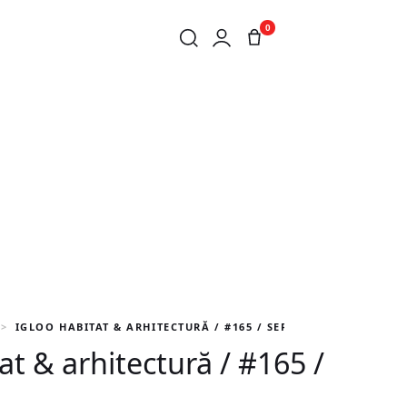
0
IGLOO HABITAT & ARHITECTURĂ / #165 / SEP 2015
at & arhitectură / #165 /