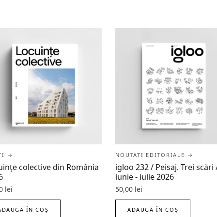
ȚI →
NOUTATI EDITORIALE →
uințe colective din România
igloo 232 / Peisaj. Trei scări 
6
iunie - iulie 2026
00
lei
50,00
lei
ADAUGĂ ÎN COȘ
ADAUGĂ ÎN COȘ