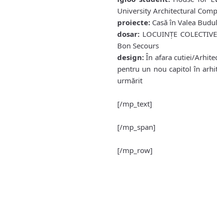
University Architectural Comp
proiecte:
Casă în Valea Budu
dosar:
LOCUINȚE COLECTIVE/R
Bon Secours
design:
În afara cutiei/Arhite
pentru un nou capitol în arhi
urmărit
[/mp_text]
[/mp_span]
[/mp_row]