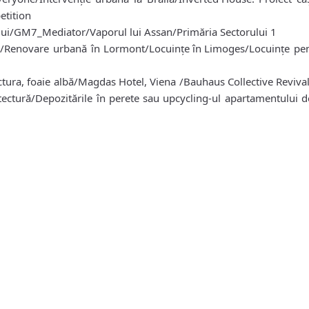
etition
lui/GM7_Mediator/Vaporul lui Assan/Primăria Sectorului 1
enovare urbană în Lormont/Locuinţe în Limoges/Locuinţe pent
ctura, foaie albă/Magdas Hotel, Viena /Bauhaus Collective Revival/
tectură/Depozitările în perete sau upcycling-ul apartamentului 