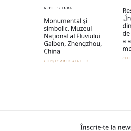
ARHITECTURA
Res
„În
Monumental și
din
simbolic. Muzeul
de 
Național al Fluviului
a a
Galben, Zhengzhou,
mo
China
CIT
CITEȘTE ARTICOLUL
→
Înscrie-te la new