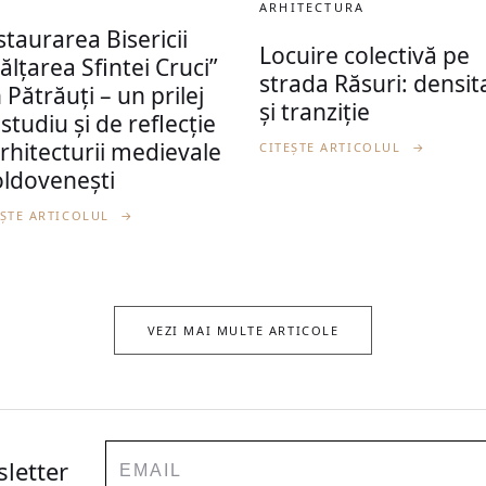
ARHITECTURA
taurarea Bisericii
Locuire colectivă pe
ălțarea Sfintei Cruci”
strada Răsuri: densit
 Pătrăuți – un prilej
și tranziție
studiu și de reflecție
rhitecturii medievale
CITEȘTE ARTICOLUL
→
ldovenești
EȘTE ARTICOLUL
→
VEZI MAI MULTE ARTICOLE
Email
sletter