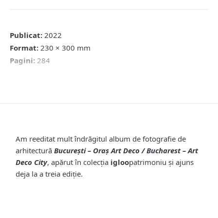
Publicat:
2022
Format:
230 × 300 mm
Pagini:
284
Am reeditat mult îndrăgitul album de fotografie de
arhitectură
București – Oraş Art Deco / Bucharest – Art
Deco City
, apărut
în colecţia
igloo
patrimoniu și ajuns
deja la a treia ediție.