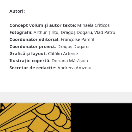
Autori:
Concept volum şi autor texte:
Mihaela Criticos
Fotografii:
Arthur Țințu, Dragoș Dogaru, Vlad Pătru
Coordonator editorial:
Françoise Pamfil
Coordonator proiect:
Dragoş Dogaru
Grafică şi layout:
Cătălin Artenie
Ilustraţie copertă:
Doriana Mărăşoiu
Secretar de redacţie:
Andreea Amzoiu