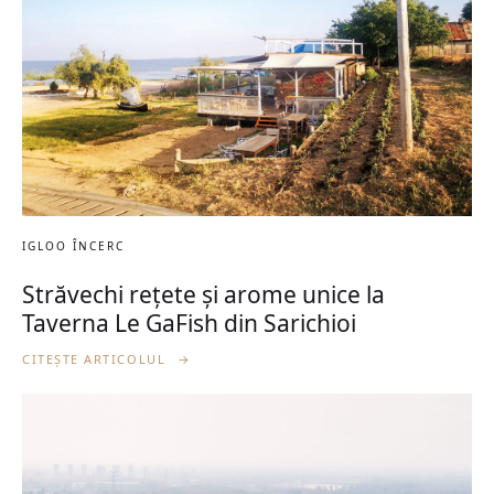
IGLOO ÎNCERC
Străvechi rețete și arome unice la
Taverna Le GaFish din Sarichioi
CITEȘTE ARTICOLUL
→