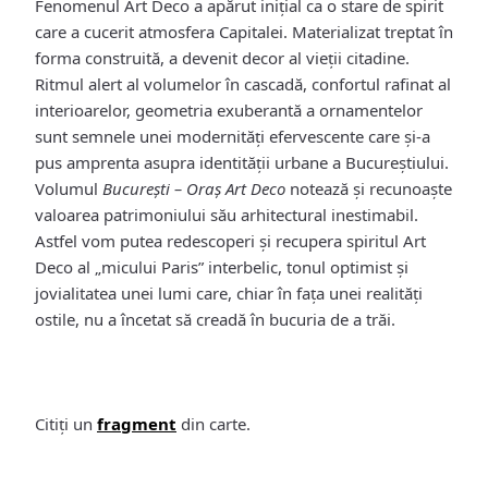
Fenomenul Art Deco a apărut inițial ca o stare de spirit
care a cucerit atmosfera Capitalei. Materializat treptat în
forma construită, a devenit decor al vieții citadine.
Ritmul alert al volumelor în cascadă, confortul rafinat al
interioarelor, geometria exuberantă a ornamentelor
sunt semnele unei modernități efervescente care și-a
pus amprenta asupra identității urbane a Bucureștiului.
Volumul
București – Oraş Art Deco
notează şi recunoaşte
valoarea patrimoniului său arhitectural inestimabil.
Astfel vom putea redescoperi și recupera spiritul Art
Deco al „micului Paris” interbelic, tonul optimist și
jovialitatea unei lumi care, chiar în fața unei realități
ostile, nu a încetat să creadă în bucuria de a trăi.
Citiți un
fragment
din carte.