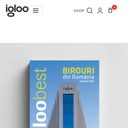
0
SHOP