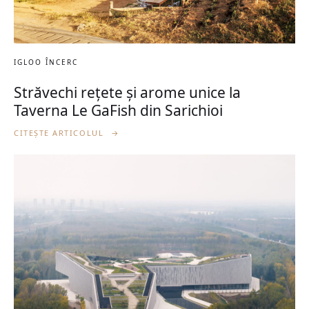
IGLOO ÎNCERC
Străvechi rețete și arome unice la
Taverna Le GaFish din Sarichioi
CITEȘTE ARTICOLUL
→