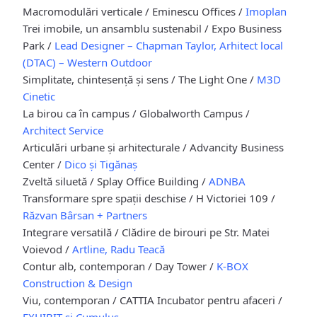
Macromodulări verticale / Eminescu Offices /
Imoplan
Trei imobile, un ansamblu sustenabil / Expo Business
Park /
Lead Designer – Chapman Taylor, Arhitect local
(DTAC) – Western Outdoor
Simplitate, chintesență și sens / The Light One /
M3D
Cinetic
La birou ca în campus / Globalworth Campus /
Architect Service
Articulări urbane și arhitecturale / Advancity Business
Center /
Dico și Tigănaș
Zveltă siluetă / Splay Office Building /
ADNBA
Transformare spre spații deschise / H Victoriei 109 /
Răzvan Bârsan + Partners
Integrare versatilă / Clădire de birouri pe Str. Matei
Voievod /
Artline, Radu Teacă
Contur alb, contemporan / Day Tower /
K-BOX
Construction & Design
Viu, contemporan / CATTIA Incubator pentru afaceri /