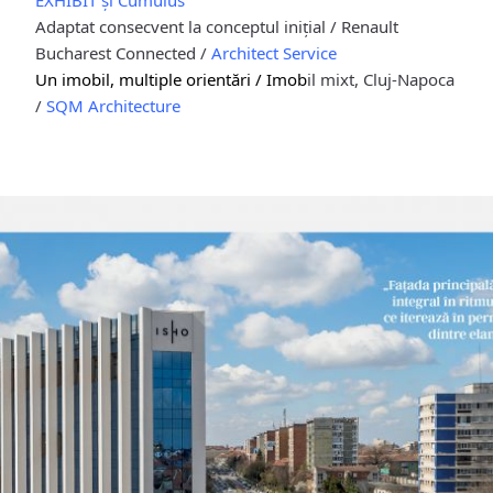
EXHIBIT și Cumulus
Adaptat consecvent la conceptul inițial / Renault
Bucharest Connected /
Architect Service
Un imobil, multiple orientări /
Imob
il mixt, Cluj-Napoca
/
SQM Architecture