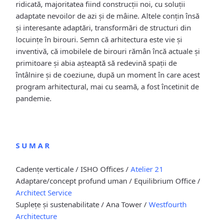
ridicată, majoritatea fiind construcţii noi, cu soluții
adaptate nevoilor de azi și de mâine. Altele conțin însă
și interesante adaptări, transformări de structuri din
locuinţe în birouri. Semn că arhitectura este vie și
inventivă, că imobilele de birouri rămân încă actuale și
primitoare și abia așteaptă să redevină spații de
întâlnire și de coeziune, după un moment în care acest
program arhitectural, mai cu seamă, a fost încetinit de
pandemie.
S U M A R
Cadențe verticale / ISHO Offices /
Atelier 21
Adaptare/concept profund uman / Equilibrium Office /
Architect Service
Suplețe și sustenabilitate / Ana Tower /
Westfourth
Architecture