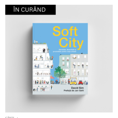
CĂRȚI →