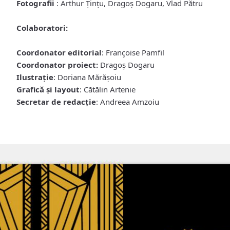
Fotografii
: Arthur Țințu, Dragoș Dogaru, Vlad Pătru
Colaboratori:
Coordonator editorial
: Françoise Pamfil
Coordonator proiect:
Dragoş Dogaru
Ilustraţie
: Doriana Mărăşoiu
Grafică şi layout
: Cătălin Artenie
Secretar de redacţie
: Andreea Amzoiu