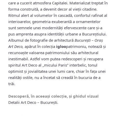
care a cucerit atmosfera Capitalei. Materializat treptat în
forma construită, a devenit decor al vieții citadine.
Ritmul alert al volumelor în cascadă, confortul rafinat al
interioarelor, geometria exuberantă a ornamentelor
sunt semnele unei modernități efervescente care și-a
pus amprenta asupra identității urbane a Bucureștiului.
Albumul de fotografie de arhitectură
București – Oraş
Art Deco,
apărut
în colecţia
igloo
patrimoniu, notează şi
recunoaşte valoarea patrimoniului său arhitectural
inestimabil. Astfel vom putea redescoperi și recupera
spiritul Art Deco al „micului Paris” interbelic, tonul
optimist și jovialitatea unei lumi care, chiar în fața unei
realități ostile, nu a încetat să creadă în bucuria de a
trăi.
Descoperă, în aceeași colecție, și ghidul vizual
Detalii Art Deco – București
.