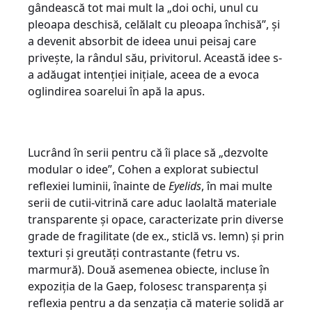
gândească tot mai mult la „doi ochi, unul cu
pleoapa deschisă, celălalt cu pleoapa închisă”, și
a devenit absorbit de ideea unui peisaj care
privește, la rândul său, privitorul. Această idee s-
a adăugat intenției inițiale, aceea de a evoca
oglindirea soarelui în apă la apus.
Lucrând în serii pentru că îi place să „dezvolte
modular o idee”, Cohen a explorat subiectul
reflexiei luminii, înainte de
Eyelids
, în mai multe
serii de cutii-vitrină care aduc laolaltă materiale
transparente și opace, caracterizate prin diverse
grade de fragilitate (de ex., sticlă vs. lemn) și prin
texturi și greutăți contrastante (fetru vs.
marmură). Două asemenea obiecte, incluse în
expoziția de la Gaep, folosesc transparența și
reflexia pentru a da senzația că materie solidă ar