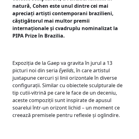
natură, Cohen este unul dintre cei mai
apreciați artiști contemporani brazilieni,
câștigătorul mai multor premii
internaționale și cvadruplu nominalizat la
PIPA Prize în Brazilia.
Expoziția de la Gaep va gravita în jurul a 13
picturi noi din seria
Eyelids
, în care artistul
juxtapune cercuri și linii orizontale în diverse
configurații. Similar cu obiectele sculpturale de
tip cutii-vitrină pe care le face de un deceniu,
aceste compoziții sunt inspirate de apusul
soarelui într-un orizont lichid – un moment ce
creează premisele pentru reflexie și oglindire.