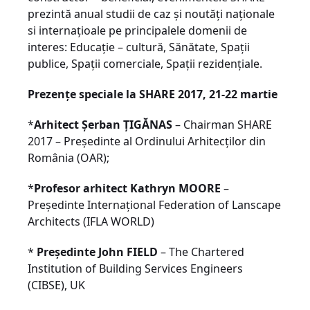
prezintă anual studii de caz și noutăți naționale
si internațioale pe principalele domenii de
interes: Educație – cultură, Sănătate, Spații
publice, Spații comerciale, Spații rezidențiale.
Prezențe speciale la SHARE 2017, 21-22 martie
*
Arhitect Șerban ȚIGĂNAS
– Chairman SHARE
2017 – Președinte al Ordinului Arhitecților din
România (OAR);
*
Profesor arhitect Kathryn MOORE
–
Președinte Internațional Federation of Lanscape
Architects (IFLA WORLD)
*
Președinte John FIELD
– The Chartered
Institution of Building Services Engineers
(CIBSE), UK