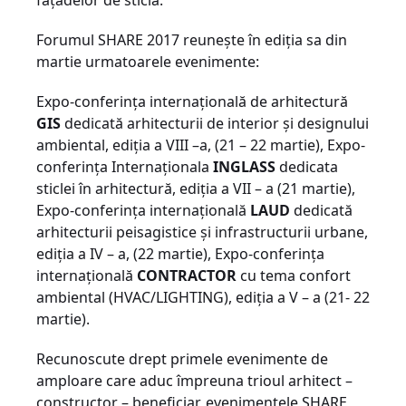
fațadelor de sticlă.
Forumul SHARE 2017 reunește în ediția sa din
martie urmatoarele evenimente:
Expo-conferința internațională de arhitectură
GIS
dedicată arhitecturii de interior și designului
ambiental, ediția a VIII –a, (21 – 22 martie), Expo-
conferința Internaționala
INGLASS
dedicata
sticlei în arhitectură, ediția a VII – a (21 martie),
Expo-conferința internațională
LAUD
dedicată
arhitecturii peisagistice și infrastructurii urbane,
ediția a IV – a, (22 martie), Expo-conferința
internațională
CONTRACTOR
cu tema confort
ambiental (HVAC/LIGHTING), ediția a V – a (21- 22
martie).
Recunoscute drept primele evenimente de
amploare care aduc împreuna trioul arhitect –
constructor – beneficiar, evenimentele SHARE