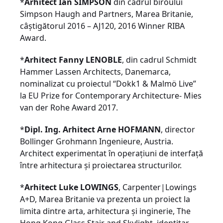
*
Arhitect Ian SIMPSON
din cadrul biroului
Simpson Haugh and Partners, Marea Britanie,
câștigătorul 2016 – AJ120, 2016 Winner RIBA
Award.
*
Arhitect Fanny LENOBLE
, din cadrul Schmidt
Hammer Lassen Architects, Danemarca,
nominalizat cu proiectul “Dokk1 & Malmö Live”
la EU Prize for Contemporary Architecture- Mies
van der Rohe Award 2017.
*
Dipl. Ing. Arhitect Arne HOFMANN
, director
Bollinger Grohmann Ingenieure, Austria.
Architect experimentat în operațiuni de interfață
între arhitectura și proiectarea structurilor.
*
Arhitect Luke LOWINGS
, Carpenter|Lowings
A+D, Marea Britanie va prezenta un proiect la
limita dintre arta, arhitectura și inginerie, The