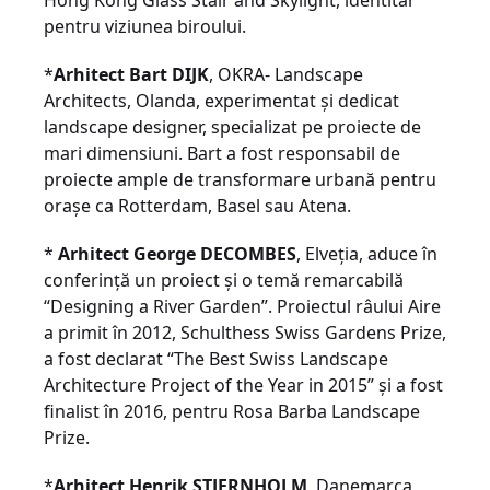
Hong Kong Glass Stair and Skylight, identitar
pentru viziunea biroului.
*
Arhitect Bart DIJK
, OKRA- Landscape
Architects, Olanda, experimentat și dedicat
landscape designer, specializat pe proiecte de
mari dimensiuni. Bart a fost responsabil de
proiecte ample de transformare urbană pentru
orașe ca Rotterdam, Basel sau Atena.
*
Arhitect George DECOMBES
, Elveția, aduce în
conferință un proiect și o temă remarcabilă
“Designing a River Garden”. Proiectul râului Aire
a primit în 2012, Schulthess Swiss Gardens Prize,
a fost declarat “The Best Swiss Landscape
Architecture Project of the Year in 2015” și a fost
finalist în 2016, pentru Rosa Barba Landscape
Prize.
*
Arhitect Henrik STJERNHOLM
, Danemarca,