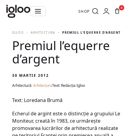
0
SHOP
IGLOO
ARHITECTURA
PREMIUL L’EQUERRE D’ARGENT
Premiul l’equerre
d’argent
30 MARTIE 2012
Arhitectură:
Arhitectura
Text: Redacția Igloo
Text: Loredana Brumă
Echerul de argint este o distincţie a grupului Le
Moniteur, creată în 1983, ce urmăreşte
promovarea lucrărilor de arhitectură realizate
pe teritoriul Franţei prin premierea anuală a