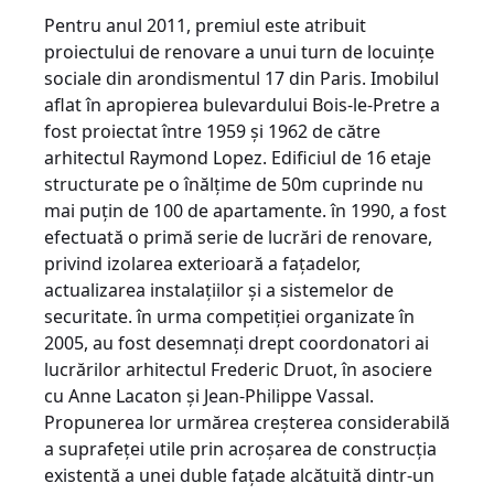
Pentru anul 2011, premiul este atribuit
proiectului de renovare a unui turn de locuinţe
sociale din arondismentul 17 din Paris. Imobilul
aflat în apropierea bulevardului Bois-le-Pretre a
fost proiectat între 1959 şi 1962 de către
arhitectul Raymond Lopez. Edificiul de 16 etaje
structurate pe o înălţime de 50m cuprinde nu
mai puţin de 100 de apartamente. în 1990, a fost
efectuată o primă serie de lucrări de renovare,
privind izolarea exterioară a faţadelor,
actualizarea instalaţiilor şi a sistemelor de
securitate. în urma competiţiei organizate în
2005, au fost desemnaţi drept coordonatori ai
lucrărilor arhitectul Frederic Druot, în asociere
cu Anne Lacaton şi Jean-Philippe Vassal.
Propunerea lor urmărea creşterea considerabilă
a suprafeţei utile prin acroşarea de construcţia
existentă a unei duble faţade alcătuită dintr-un