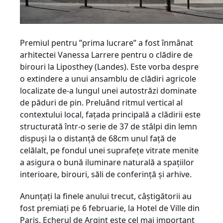
Premiul pentru ”prima lucrare” a fost înmânat
arhitectei Vanessa Larrere pentru o clădire de
birouri la Liposthey (Landes). Este vorba despre
o extindere a unui ansamblu de clădiri agricole
localizate de-a lungul unei autostrăzi dominate
de păduri de pin. Preluând ritmul vertical al
contextului local, faţada principală a clădirii este
structurată într-o serie de 37 de stâlpi din lemn
dispuşi la o distanţă de 68cm unul faţă de
celălalt, pe fondul unei suprafeţe vitrate menite
a asigura o bună iluminare naturală a spaţiilor
interioare, birouri, săli de conferinţă şi arhive.
Anunţaţi la finele anului trecut, câştigătorii au
fost premiaţi pe 6 februarie, la Hotel de Ville din
Paris. Echerul de Argint este cel mai important