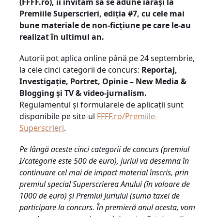
(FFFF.ro), îi invităm să se adune iarăși la
Premiile Superscrieri, ediția #7, cu cele mai
bune materiale de non-ficțiune pe care le-au
realizat în ultimul an.
Autorii pot aplica online până pe 24 septembrie,
la cele cinci categorii de concurs:
Reportaj,
Investigație, Portret,
Opinie – New Media &
Blogging și TV & video-jurnalism.
Regulamentul și formularele de aplicații sunt
disponibile pe site-ul
FFFF.ro/Premiile-
Superscrieri
.
Pe lângă aceste cinci categorii de concurs (premiul
I/categorie este 500 de euro), juriul va desemna în
continuare cel mai de impact material înscris, prin
premiul special Superscrierea Anului (în valoare de
1000 de euro) și Premiul Juriului (suma taxei de
participare la concurs. În premieră anul acesta, vom