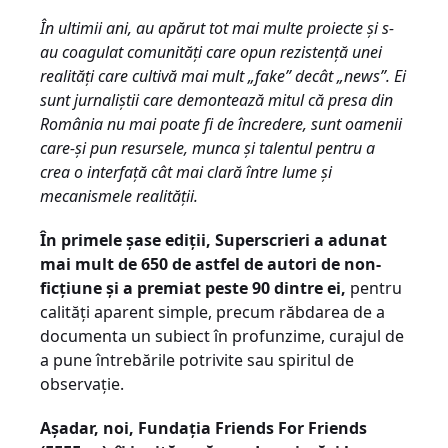
În ultimii ani, au apărut tot mai multe proiecte și s-
au coagulat comunități care opun rezistență unei
realități care cultivă mai mult „fake” decât „news”. Ei
sunt jurnaliștii care demontează mitul că presa din
România nu mai poate fi de încredere, sunt oamenii
care-și pun resursele, munca și talentul pentru a
crea o interfață cât mai clară între lume și
mecanismele realității.
În primele șase ediții, Superscrieri a adunat
mai mult de 650 de astfel de autori de non-
ficțiune și a premiat peste 90 dintre ei,
pentru
calități aparent simple, precum răbdarea de a
documenta un subiect în profunzime, curajul de
a pune întrebările potrivite sau spiritul de
observație.
Așadar, noi, Fundația Friends For Friends