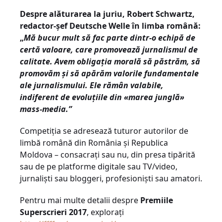
Despre alăturarea la juriu, Robert Schwartz,
redactor-șef Deutsche Welle în limba română:
„
Mă bucur mult să fac parte dintr-o echipă de
certă valoare, care promovează jurnalismul de
calitate. Avem obligația morală să păstrăm, să
promovăm și să apărăm valorile fundamentale
ale jurnalismului. Ele rămân valabile,
indiferent de evoluțiile din «marea junglă»
mass-media.”
Competiția se adresează tuturor autorilor de
limbă română din România și Republica
Moldova – consacraţi sau nu, din presa tipărită
sau de pe platforme digitale sau TV/video,
jurnalişti sau bloggeri, profesionişti sau amatori.
Pentru mai multe detalii despre
Premiile
Superscrieri 2017
, explorați