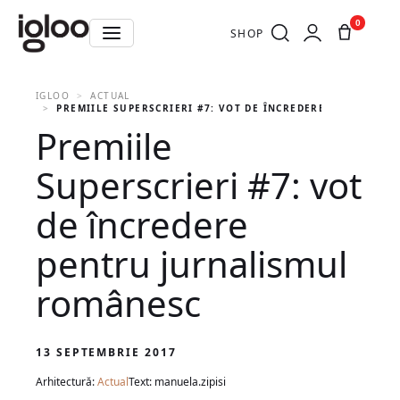
0
SHOP
IGLOO
ACTUAL
PREMIILE SUPERSCRIERI #7: VOT DE ÎNCREDERE PENTRU J
Premiile
Superscrieri #7: vot
de încredere
pentru jurnalismul
românesc
13 SEPTEMBRIE 2017
Arhitectură:
Actual
Text: manuela.zipisi