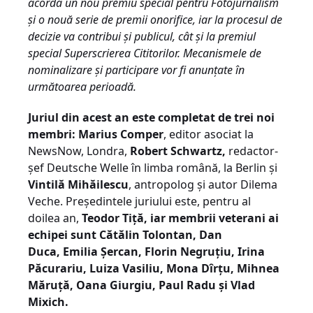
acorda un nou premiu special pentru Fotojurnalism
și o nouă serie de premii onorifice, iar la procesul de
decizie va contribui și publicul, cât și la premiul
special Superscrierea Cititorilor. Mecanismele de
nominalizare și participare vor fi anunțate în
următoarea perioadă.
Juriul din acest an este completat de trei noi
membri: Marius Comper
, editor asociat la
NewsNow, Londra,
Robert Schwartz,
redactor-
șef Deutsche Welle în limba română, la Berlin și
Vintilă Mihăilescu
, antropolog și autor Dilema
Veche. Președintele juriului este, pentru al
doilea an,
Teodor Tiță
,
iar membrii veterani ai
echipei sunt
Cătălin Tolontan, Dan
Duca, Emilia Șercan, Florin Negruțiu, Irina
Păcurariu, Luiza Vasiliu, Mona Dîrțu, Mihnea
Măruţă, Oana Giurgiu, Paul Radu și Vlad
Mixich.