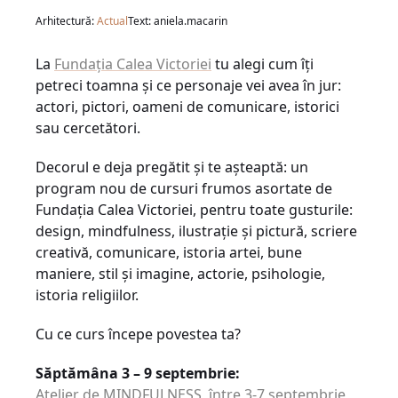
Arhitectură:
Actual
Text: aniela.macarin
La
Fundația Calea Victoriei
tu alegi cum îți
petreci toamna și ce personaje vei avea în jur:
actori, pictori, oameni de comunicare, istorici
sau cercetători.
Decorul e deja pregătit și te așteaptă: un
program nou de cursuri frumos asortate de
Fundația Calea Victoriei, pentru toate gusturile:
design, mindfulness, ilustrație și pictură, scriere
creativă, comunicare, istoria artei, bune
maniere, stil și imagine, actorie, psihologie,
istoria religiilor.
Cu ce curs începe povestea ta?
Săptămâna 3 – 9 septembrie:
Atelier de MINDFULNESS, între 3-7 septembrie