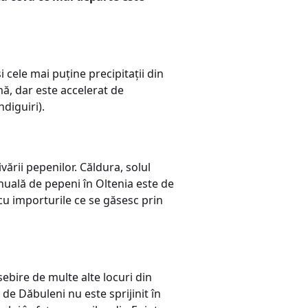
 cele mai puține precipitații din
mă, dar este accelerat de
ndiguiri).
ivării pepenilor. Căldura, solul
 anuală de pepeni în Oltenia este de
cu importurile ce se găsesc prin
ebire de multe alte locuri din
de Dăbuleni nu este sprijinit în