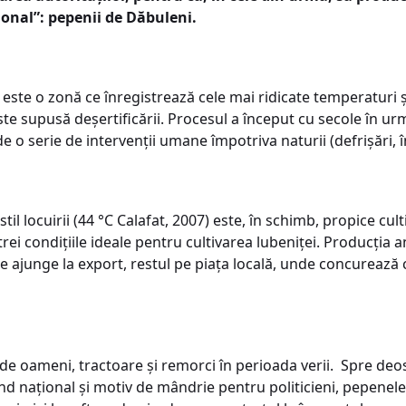
onal”: pepenii de Dăbuleni.
este o zonă ce înregistrează cele mai ridicate temperaturi și
te supusă deșertificării. Procesul a început cu secole în ur
e o serie de intervenții umane împotriva naturii (defrișări, î
il locuirii (44 °C Calafat, 2007) este, în schimb, propice cult
nt trei condițiile ideale pentru cultivarea lubeniței. Producția
e ajunge la export, restul pe piața locală, unde concurează 
de oameni, tractoare și remorci în perioada verii. Spre deos
nd național și motiv de mândrie pentru politicieni, pepenele 