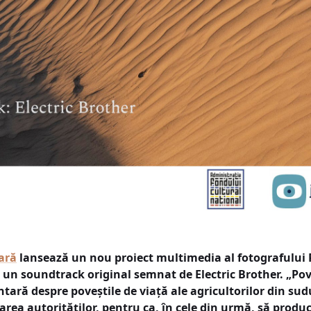
ară
lansează un nou proiect multimedia al fotografului 
u un soundtrack original semnat de Electric Brother. „Pov
ară despre poveștile de viață ale agricultorilor din sudu
area autorităților, pentru ca, în cele din urmă, să produ