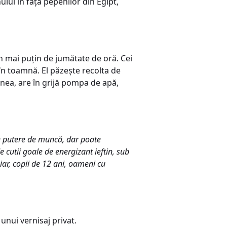
ului în fața pepenilor din Egipt,
în mai puțin de jumătate de oră. Cei
n toamnă. El păzește recolta de
enea, are în grijă pompa de apă,
re putere de muncă, dar poate
e cutii goale de energizant ieftin, sub
iar, copii de 12 ani, oameni cu
 unui vernisaj privat.