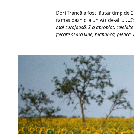
Dori Trancă a fost lăutar timp de 2
rămas paznic la un văr de-al lui.
„Ș
mai curajoasă. S-a apropiat, celelalt
fiecare seara vine, mănâncă, pleacă.