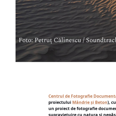
Centrul de Fotografie Document
proiectului
Mândrie și Beton
), c
un proiect de fotografie document
supraviețuire cu natura și nepăs