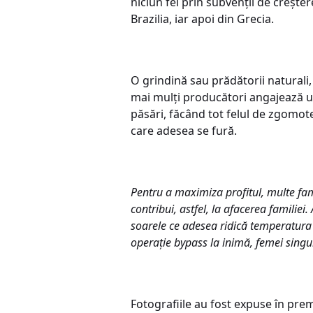
niciun fel prin subvenții de creșter
Brazilia, iar apoi din Grecia.
O grindină sau prădătorii naturali,
mai mulți producători angajează u
păsări, făcând tot felul de zgomote
care adesea se fură.
Pentru a maximiza profitul, multe fam
contribui, astfel, la afacerea familiei
soarele ce adesea ridică temperatura 
operație bypass la inimă, femei singu
Fotografiile au fost expuse în pre