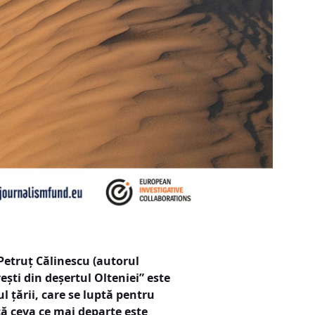
Petruț Călinescu (autorul
ești din deșertul Olteniei” este
l țării, care se luptă pentru
că ceva ce mai departe este