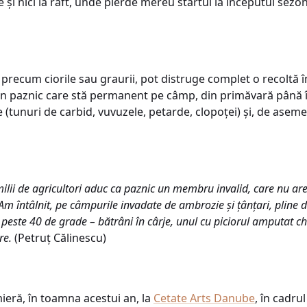
e și nici la raft, unde pierde mereu startul la începutul sezon
 precum ciorile sau graurii, pot distruge complet o recoltă 
n paznic care stă permanent pe câmp, din primăvară până î
 (tunuri de carbid, vuvuzele, petarde, clopoței) și, de asem
ilii de agricultori aduc ca paznic un membru invalid, care nu a
. Am întâlnit, pe câmpurile invadate de ambrozie și țânțari, pline d
peste 40 de grade – bătrâni în cârje, unul cu piciorul amputat ch
re.
(Petruț Călinescu)
mieră, în toamna acestui an, la
Cetate Arts Danube
, în cadrul