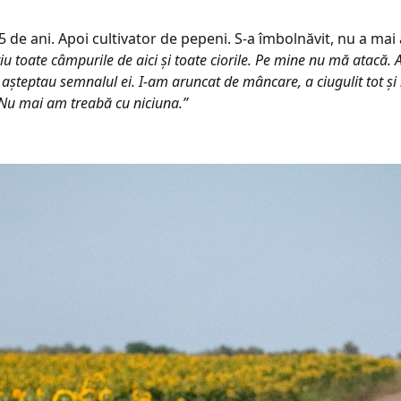
5 de ani. Apoi cultivator de pepeni. S-a îmbolnăvit, nu a mai
tiu toate câmpurile de aici și toate ciorile. Pe mine nu mă atacă.
e așteptau semnalul ei. I-am aruncat de mâncare, a ciugulit tot ș
 Nu mai am treabă cu niciuna.”