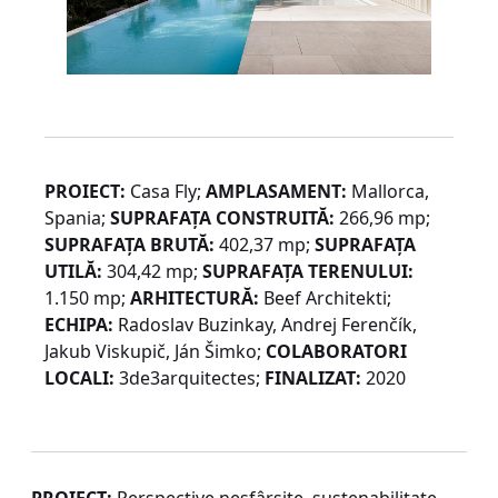
PROIECT:
Casa Fly;
AMPLASAMENT:
Mallorca,
Spania;
SUPRAFAȚA CONSTRUITĂ:
266,96 mp;
SUPRAFAȚA BRUTĂ:
402,37 mp;
SUPRAFAȚA
UTILĂ:
304,42 mp;
SUPRAFAȚA TERENULUI:
1.150 mp;
ARHITECTURĂ:
Beef Architekti;
ECHIPA:
Radoslav Buzinkay, Andrej Ferenčík,
Jakub Viskupič, Ján Šimko;
COLABORATORI
LOCALI:
3de3arquitectes;
FINALIZAT:
2020