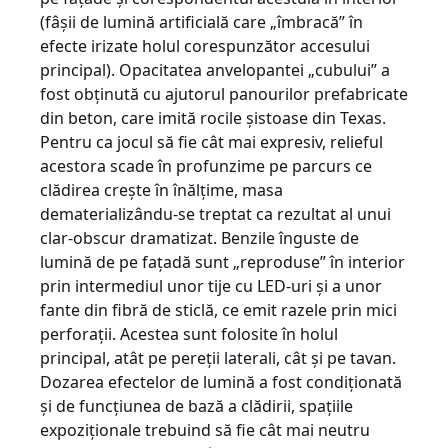
(fâşii de lumină artificială care „îmbracă” în
efecte irizate holul corespunzător accesului
principal). Opacitatea anvelopantei „cubului” a
fost obţinută cu ajutorul panourilor prefabricate
din beton, care imită rocile şistoase din Texas.
Pentru ca jocul să fie cât mai expresiv, relieful
acestora scade în profunzime pe parcurs ce
clădirea creşte în înălţime, masa
dematerializându-se treptat ca rezultat al unui
clar-obscur dramatizat. Benzile înguste de
lumină de pe faţadă sunt „reproduse” în interior
prin intermediul unor tije cu LED-uri şi a unor
fante din fibră de sticlă, ce emit razele prin mici
perforaţii. Acestea sunt folosite în holul
principal, atât pe pereţii laterali, cât şi pe tavan.
Dozarea efectelor de lumină a fost condiţionată
şi de funcţiunea de bază a clădirii, spaţiile
expoziţionale trebuind să fie cât mai neutru