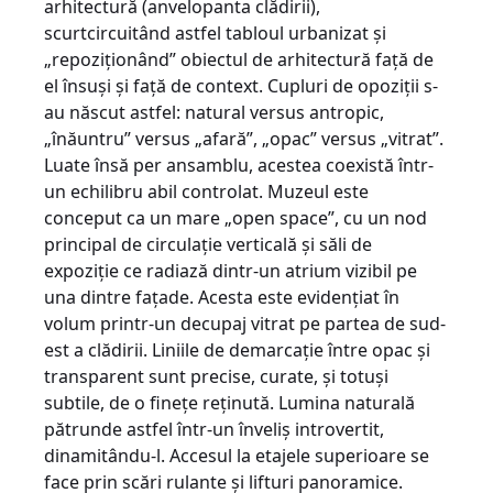
arhitectură (anvelopanta clă­dirii),
scurtcircuitând astfel tabloul urbanizat şi
„repoziţionând” obiectul de arhitectură faţă de
el însuşi şi faţă de context. Cupluri de opo­ziţii s-
au născut astfel: natural versus antro­pic,
„înăuntru” versus „afară”, „opac” versus „vi­trat”.
Luate însă per ansamblu, acestea coexis­tă într-
un echilibru abil controlat. Mu­zeul este
conceput ca un mare „open spa­ce”, cu un nod
principal de circulaţie verticală şi săli de
expoziţie ce radiază dintr-un atrium vizibil pe
una dintre faţade. Acesta este evidenţiat în
volum printr-un decupaj vitrat pe partea de sud-
est a clădirii. Liniile de demarcaţie între opac şi
transparent sunt precise, curate, şi totuşi
subtile, de o fineţe reţinută. Lumina naturală
pătrunde astfel într-un înve­liş introvertit,
dinamitându-l. Accesul la etajele superioare se
face prin scări rulante şi lifturi panoramice.