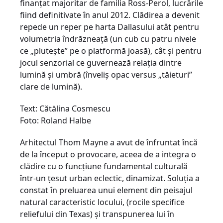
finanţat majoritar de familia Ross-Perol, lucrările
fiind definitivate în anul 2012. Clădirea a devenit
repede un reper pe harta Dallasului atât pentru
volumetria îndrăzneaţă (un cub cu patru nivele
ce „pluteşte” pe o platformă joasă), cât şi pentru
jocul senzorial ce guvernează relaţia dintre
lumină şi umbră (înveliş opac versus „tăieturi”
clare de lumină).
Text: Cătălina Cosmescu
Foto: Roland Halbe
Arhitectul Thom Mayne a avut de înfruntat încă
de la început o provocare, aceea de a integra o
clădire cu o funcţiune fundamental culturală
într-un ţesut urban eclectic, dinami­zat. Soluţia a
constat în preluarea unui element din peisajul
natural caracteristic locului, (rocile specifice
reliefului din Texas) şi trans­punerea lui în