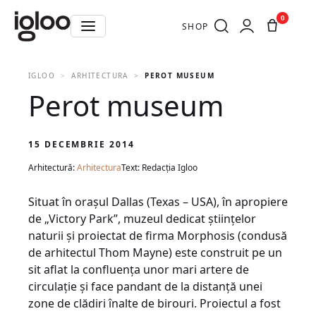
0
SHOP
IGLOO
ARHITECTURA
PEROT MUSEUM
Perot museum
15 DECEMBRIE 2014
Arhitectură:
Arhitectura
Text: Redacția Igloo
Situat în orașul Dallas (Texas – USA), în apropiere
de „Victory Park”, muzeul dedicat ştiinţelor
naturii şi proiectat de firma Morphosis (condusă
de arhitectul Thom Mayne) este construit pe un
sit aflat la confluenţa unor mari artere de
circulaţie şi face pandant de la distanţă unei
zone de clădiri înalte de birouri. Proiectul a fost