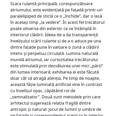
Scara rulantă principală, corespunzătoare
atriumului, este evidenţiată pe faţadă printr-un
paralelipiped de sticlă ce o „închide”, dar o lasă
în acelaşi timp „la vedere”. În acest fel trecătorul
poate observa din exterior ce se întâmplă în
interiorul clădirii. Ideea de a da transparenţă
învelişului scării rulante şi de a o aduce pe una
dintre faţade pune în valoare o zonă a clădirii
intens şi perpetuu circulată. Lumina naturală
inundă atriumul, iar curiozitatea trecătorului
este stimulată prin dezvăluirea unei mici „părţi”
din lumea interioară; exhibarea ei este făcută
doar cât să atragă atenţia. Pe timp de noapte,
această fâşie luminată artificial vine în contrast
cu învelişul opac, căpătând rol de
„semnalizator”. Două sunt metodele prin care
arhitectul su­gerează relaţia fragilă dintre
antropic şi natural: jocul de lumini şi umbre de
pe faţade şi corespondentul acestuia în interior