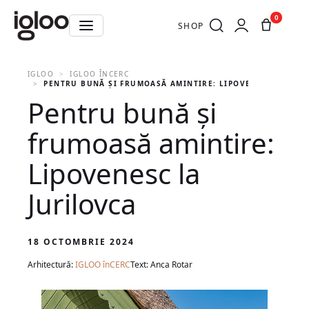
0
SHOP
IGLOO
IGLOO ÎNCERC
PENTRU BUNĂ ȘI FRUMOASĂ AMINTIRE: LIPOVENESC LA JUR
Pentru bună și
frumoasă amintire:
Lipovenesc la
Jurilovca
18 OCTOMBRIE 2024
Arhitectură:
IGLOO înCERC
Text: Anca Rotar