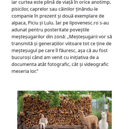
iar curtea este plină de viață în orice anotimp,
pisicilor, caprelor sau câinilor ținându-le
companie în prezent și două exemplare de
alpaca, Piciu și Lulu. Iar pe lipovenesc.ro s-au
adunat pentru posteritate poveștile
meșteșugarilor din zonă: „Meșteșugarii vor să
transmită și generațiilor viitoare tot ce ține de
meșteșugul pe care îl făuresc, așa că au fost
bucuroși când am venit cu inițiativa de a
documenta atât fotografic, cât și videografic
meseria lor.”