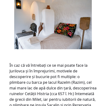
În caz că vă întrebați ce se mai poate face la
Jurilovca și în împrejurimi, motivele de
descoperire și bucurie pot fi multiple: o
plimbare cu barca pe lacul Razelm (Razim), cel
mai mare lac de apă dulce din țară, descoperirea
ruinelor Cetății Histria (cca 657 î. Hr.) întemeiată
de grecii din Milet, iar pentru iubitorii de natură,
o plimbare pe insula Șacalin și prin Rezervația