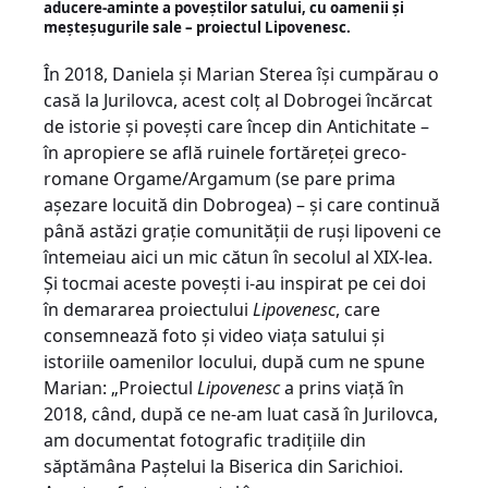
aducere-aminte a poveștilor satului, cu oamenii și
meșteșugurile sale – proiectul Lipovenesc.
În 2018, Daniela și Marian Sterea își cumpărau o
casă la Jurilovca, acest colț al Dobrogei încărcat
de istorie și povești care încep din Antichitate –
în apropiere se află ruinele fortăreței greco-
romane Orgame/Argamum (se pare prima
așezare locuită din Dobrogea) – și care continuă
până astăzi grație comunității de ruși lipoveni ce
întemeiau aici un mic cătun în secolul al XIX-lea.
Și tocmai aceste povești i-au inspirat pe cei doi
în demararea proiectului
Lipovenesc
, care
consemnează foto și video viața satului și
istoriile oamenilor locului, după cum ne spune
Marian: „Proiectul
Lipovenesc
a prins viață în
2018, când, după ce ne-am luat casă în Jurilovca,
am documentat fotografic tradițiile din
săptămâna Paștelui la Biserica din Sarichioi.