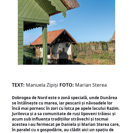
TEXT:
Manuela Zipiși
FOTO:
Marian Sterea
Dobrogea de Nord este o zonă specială, unde Dunărea
se întâlnește cu marea, iar pescarii și năvoadele lor
încă mai pornesc în zori cu lotca pe apele lacului Razim.
Jurilovca și a sa comunitate de ruși lipoveni trăiesc și
acum sub influența tradițiilor străvechi și tocmai
acestea i-au fermecat pe Daniela și Marian Sterea care,
în paralel cu o gospodărie, au clădit aici un spațiu de