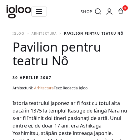
0
SHOP
IGLOO
ARHITECTURA
PAVILION PENTRU TEATRU NÔ
Pavilion pentru
teatru Nô
30 APRILIE 2007
Arhitectură:
Arhitectura
Text: Redacția Igloo
Istoria teatrului japonez ar fi fost cu totul alta
dacă în 1375 la templul Kasuge de lângă Nara nu
s-ar fi întâlnit doi tineri pasionaţi de artă. Unul
dintre ei, de doar 17 ani, era Ashikaga
Yoshimitsu, stăpân peste întreaga Japonie.