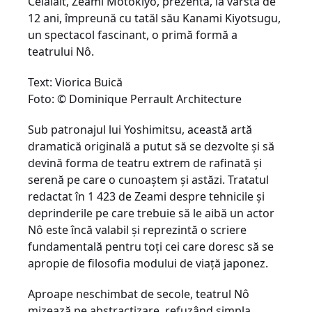
Celălalt, Zeami Motokiyo, prezenta, la vârsta de
12 ani, împreună cu tatăl său Kanami Kiyotsugu,
un spectacol fascinant, o primă formă a
teatrului Nô.
Text: Viorica Buică
Foto: © Dominique Perrault Architecture
Sub patronajul lui Yoshimitsu, această artă
dramatică originală a putut să se dezvolte şi să
devină forma de teatru extrem de rafinată şi
serenă pe care o cunoaştem şi astăzi. Tratatul
redactat în 1 423 de Zeami despre tehnicile şi
deprinderile pe care trebuie să le aibă un actor
Nô este încă valabil şi reprezintă o scriere
fundamentală pentru toţi cei care doresc să se
apropie de filosofia modului de viaţă japonez.
Aproape neschimbat de secole, teatrul Nô
mizează pe abstractizare, refuzând simpla