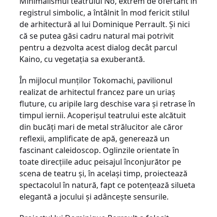
Minimalismul teatrului Nô, extrem de ofertant în
registrul simbolic, a întâlnit în mod fericit stilul
de arhitectură al lui Dominique Perrault. Şi nici
că se putea găsi cadru natural mai potrivit
pentru a dezvolta acest dialog decât parcul
Kaino, cu vegetaţia sa exuberantă.
În mijlocul munţilor Tokomachi, pavilionul
realizat de arhitectul francez pare un uriaş
fluture, cu aripile larg deschise vara şi retrase în
timpul iernii. Acoperişul teatrului este alcătuit
din bucăţi mari de metal strălucitor ale căror
reflexii, amplificate de apă, generează un
fascinant caleidoscop. Oglinzile orientate în
toate direcţiile aduc peisajul înconjurător pe
scena de teatru şi, în acelaşi timp, proiectează
spectacolul în natură, fapt ce potenţează silueta
elegantă a jocului şi adânceşte sensurile.