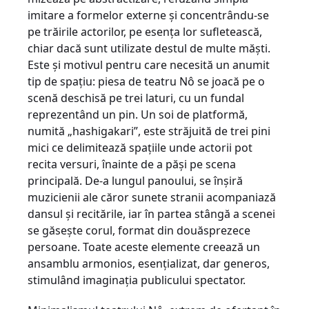
imitare a formelor externe şi concentrându-se
pe trăirile actorilor, pe esenţa lor sufletească,
chiar dacă sunt utilizate destul de multe măşti.
Este şi motivul pentru care necesită un anumit
tip de spaţiu: piesa de teatru Nô se joacă pe o
scenă deschisă pe trei laturi, cu un fundal
reprezentând un pin. Un soi de platformă,
numită „hashigakari”, este străjuită de trei pini
mici ce delimitează spaţiile unde actorii pot
recita versuri, înainte de a păşi pe scena
principală. De-a lungul panoului, se înşiră
muzicienii ale căror sunete stranii acompaniază
dansul şi recitările, iar în partea stângă a scenei
se găseşte corul, format din douăsprezece
persoane. Toate aceste elemente creează un
ansamblu armonios, esenţializat, dar generos,
stimulând imaginaţia publicului spectator.