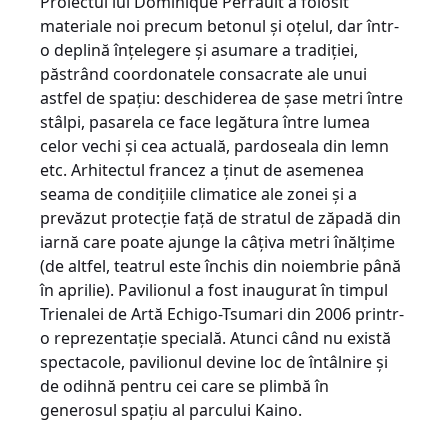
Proiectul lui Dominique Perrault a folosit
materiale noi precum betonul şi oţelul, dar într-
o deplină înţelegere şi asumare a tradiţiei,
păstrând coordonatele consacrate ale unui
astfel de spaţiu: deschiderea de şase metri între
stâlpi, pasarela ce face legătura între lumea
celor vechi şi cea actuală, pardoseala din lemn
etc. Arhitectul francez a ţinut de asemenea
seama de condiţiile climatice ale zonei şi a
prevăzut protecţie faţă de stratul de zăpadă din
iarnă care poate ajunge la câţiva metri înălţime
(de altfel, teatrul este închis din noiembrie până
în aprilie). Pavilionul a fost inaugurat în timpul
Trienalei de Artă Echigo-Tsumari din 2006 printr-
o reprezentaţie specială. Atunci când nu există
spectacole, pavilionul devine loc de întâlnire şi
de odihnă pentru cei care se plimbă în
generosul spaţiu al parcului Kaino.