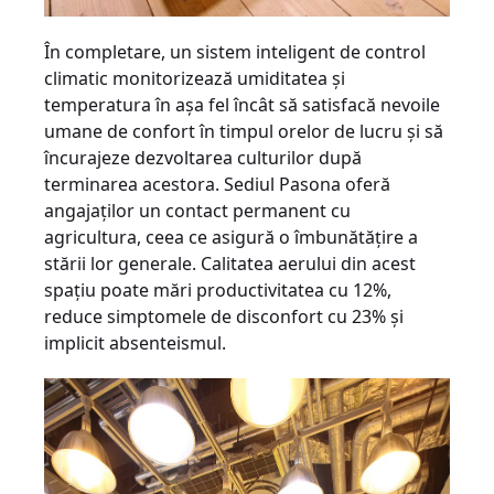
În comple­tare, un sistem inteligent de control
climatic monitorizează umiditatea şi
temperatura în aşa fel încât să satisfacă nevoile
umane de confort în timpul orelor de lucru şi să
încurajeze dezvoltarea culturilor după
terminarea acestora. Sediul Pasona oferă
angajaţilor un contact permanent cu
agricultura, ceea ce asigură o îmbunătăţire a
stării lor generale. Calitatea aerului din acest
spaţiu poate mări producti­vitatea cu 12%,
reduce simptomele de disconfort cu 23% şi
implicit absenteismul.