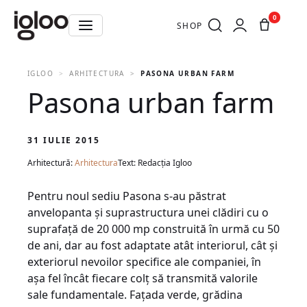
0
SHOP
IGLOO
ARHITECTURA
PASONA URBAN FARM
Pasona urban farm
31 IULIE 2015
Arhitectură:
Arhitectura
Text: Redacția Igloo
Pentru noul sediu Pasona s-au păstrat
anvelopanta şi suprastructura unei clădiri cu o
suprafaţă de 20 000 mp construită în urmă cu 50
de ani, dar au fost adaptate atât interiorul, cât şi
exteriorul nevoilor specifice ale companiei, în
aşa fel încât fiecare colţ să transmită valorile
sale fundamentale. Faţada verde, grădina