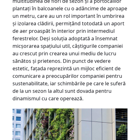
multitudinea de flori de sezon şi a portocalilor
plantaţi în balcoanele cu o adâncime de aproape
un metru, care au un rol important în umbrirea
şi izolarea clădirii, permiţând totodată un aport
de aer proaspăt în interior prin intermediul
ferestrelor. Deşi soluţia adoptată a însemnat
micşorarea spaţiului util, câştigurile companiei
au crescut prin crearea unui mediu de lucru
sănătos şi prietenos. Din punct de vedere
estetic, faţada reprezintă un mijloc eficient de
comunicare a preocu­părilor companiei pentru
sustenabilitate, iar schimbările pe care le suferă
de la un sezon la altul sunt dovada pentru
dinamismul cu care operează.