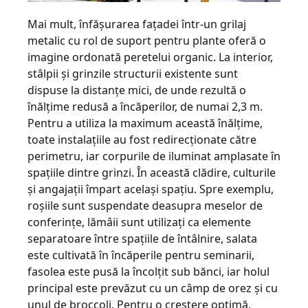
Mai mult, înfăşurarea faţadei într-un grilaj
metalic cu rol de suport pentru plante oferă o
imagine ordonată peretelui organic. La interior,
stâlpii şi grinzile structurii existente sunt
dispuse la distanţe mici, de unde rezultă o
înălţime redusă a încăperilor, de numai 2,3 m.
Pentru a utiliza la maximum această înălţime,
toate instalaţiile au fost redirecţionate către
perimetru, iar corpurile de iluminat amplasate în
spaţiile dintre grinzi. În această clădire, culturile
şi angajaţii împart acelaşi spaţiu. Spre exemplu,
roşiile sunt suspendate deasupra meselor de
conferinţe, lămâii sunt utilizaţi ca elemente
separatoare între spaţiile de întâlnire, salata
este cultivată în încăperile pentru seminarii,
fasolea este pusă la încolţit sub bănci, iar holul
principal este prevăzut cu un câmp de orez şi cu
unul de broccoli. Pentru o creştere optimă,