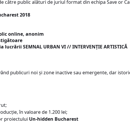
 de către public alături de juriul format din echipa Save or Ca
charest 2018
ublic online, anonim
știgătoare
ția lucrării SEMNAL URBAN VI // INTERVENȚIE ARTISTICĂ
vând publicuri noi și zone inactive sau emergente, dar istor
rut;
ducție, în valoare de 1.200 lei;
or proiectului
Un-hidden Bucharest