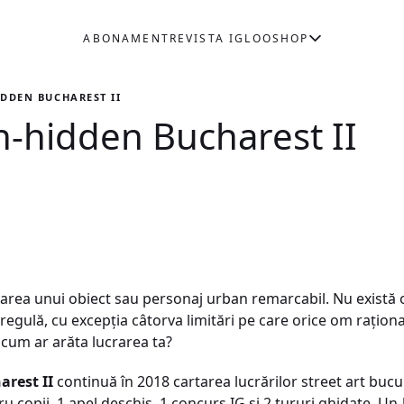
ABONAMENT
REVISTA IGLOO
SHOP
DDEN BUCHAREST II
-hidden Bucharest II
tarea unui obiect sau personaj urban remarcabil. Nu există
 regulă, cu excepția câtorva limitări pe care orice om raționa
a cum ar arăta lucrarea ta?
rest II
continuă în 2018
cartarea lucrărilor street art buc
ntru copii, 1 apel deschis, 1 concurs IG și 2 tururi ghidate. 