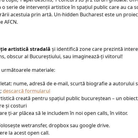
 serie de intervenții artistice în spațiul public care au ca
rării acestuia prin artă. Un-hidden Bucharest este un proie
de AFCN.
ție artistică stradală
și
identifică zone care prezintă intere
s, obscur al Bucureștiului, sau imaginează-ți viitorul!
următoarele materiale:
etat: nume, adresă de e-mail, scurtă biografie a autorului s
i;
descarcă formularul
tistică creată pentru spațiul public bucureștean – un obiec
e și costuri
are ți-ar plăcea să le includem în noi open calls, în viitor.
folosește wetransfer, dropbox sau google drive.
re la acest open call.