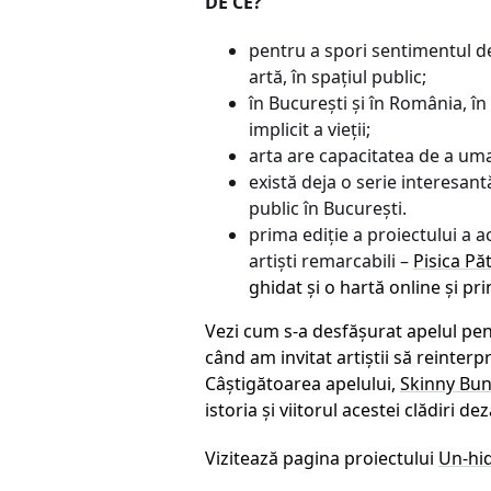
DE CE?
pentru a spori sentimentul de
artă, în spațiul public;
în București și în România, în
implicit a vieții;
arta are capacitatea de a uman
există deja o serie interesantă
public în București.
prima ediție a proiectului a 
artiști remarcabili –
Pisica Pă
ghidat și o hartă online și pri
Vezi cum s-a desfășurat apelul pen
când am invitat artiștii să reinter
Câștigătoarea apelului,
Skinny Bu
istoria și viitorul acestei clădiri d
Vizitează pagina proiectului
Un-hi