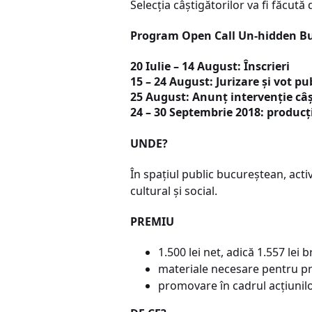
Selecția câștigătorilor va fi făcută
Program Open Call Un-hidden Bu
20 Iulie – 14 August: Înscrieri
15 – 24 August: Jurizare și vot p
25 August: Anunț intervenție câ
24 – 30 Septembrie 2018: produc
UNDE?
În spațiul public bucureștean, acti
cultural și social.
PREMIU
1.500 lei net, adică 1.557 lei b
materiale necesare pentru pro
promovare în cadrul acțiunil