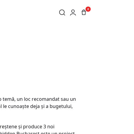
0
 o temă, un loc recomandat sau un
l le cunoaște deja și a bugetului,
ureștene și produce 3 noi
Un-hidden Bucharest este un proiect