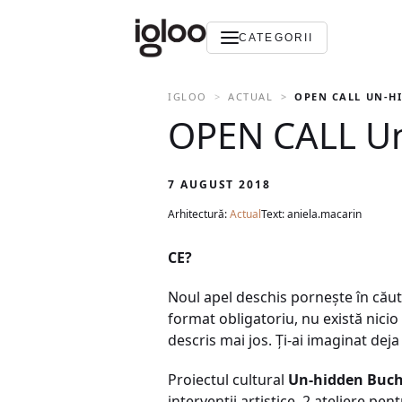
CATEGORII
IGLOO
ACTUAL
OPEN CALL UN-HI
OPEN CALL Un
7 AUGUST 2018
Arhitectură:
Actual
Text: aniela.macarin
CE?
Noul apel deschis pornește în cău
format obligatoriu, nu există nicio
descris mai jos. Ți-ai imaginat dej
Proiectul cultural
Un-hidden Bucha
intervenții artistice, 2 ateliere pe