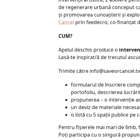
de regenerare urbană conceput ca o
și promovarea cunoașterii și explo
Cancel
prin feeder.ro, co-finanțat 
CUM?
Apelul deschis produce o
interven
Lasă-te inspirat/ă de trecutul ascun
Trimite către
info@saveorcancel.tv
formularul de înscriere compl
portofoliu, descrierea lucrări
propunerea – o intervenție ar
un deviz de materiale necesar
o listă cu 5 spații publice pe c
Pentru fișierele mai mari de 6mb, 
Poți participa cu o singură propune