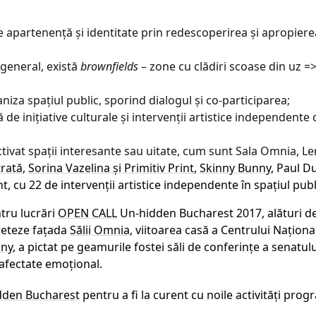
 apartenență și identitate prin redescoperirea și apropierea 
 general, există
brownfields
– zone cu clădiri scoase din uz => 
iza spațiul public, sporind dialogul și co-participarea;
 de inițiative culturale și intervenții artistice independente
activat spații interesante sau uitate, cum sunt Sala Omnia, L
trată
,
Sorina Vazelina și Primitiv Print
,
Skinny Bunny
, Paul D
nt, cu 22 de intervenții artistice independente în spațiul publ
tru lucrări
OPEN CALL
Un-hidden Bucharest 2017, alături de
preteze fațada
Sălii Omnia
, viitoarea casă a Centrului Naționa
nny
, a pictat pe geamurile fostei săli de conferințe a senatu
ezafectate emoțional.
dden Bucharest
pentru a fi la curent cu noile activități prog