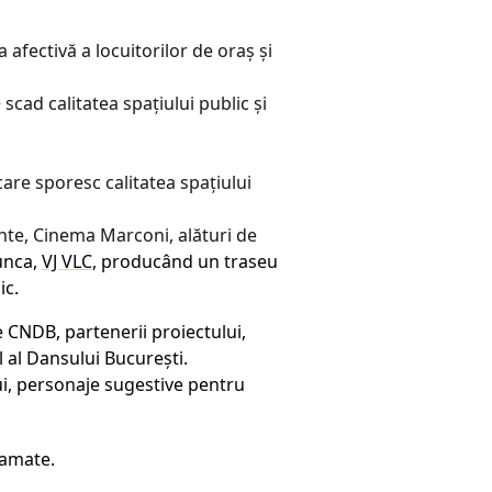
afectivă a locuitorilor de oraș și
scad calitatea spațiului public și
 care sporesc calitatea spațiului
ente, Cinema Marconi, alături de
unca,
VJ VLC
, producând un traseu
ic.
 CNDB, partenerii proiectului,
l al Dansului București.
lui, personaje sugestive pentru
ramate.