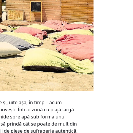
 şi, uite aşa, în timp – acum
 poveşti. Într-o zonă cu plajă largă
hide spre apă sub forma unui
a să prindă cât se poate de mult din
i de piese de sufragerie autentică.