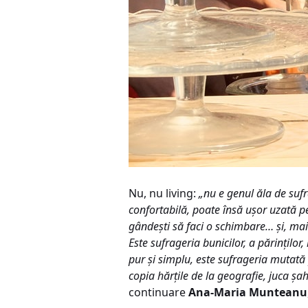
Nu, nu living:
„nu e genul ăla de suf
confortabilă, poate însă uşor uzată pe
gândeşti să faci o schimbare… şi, mai 
Este sufrageria bunicilor, a părinţilor
pur şi simplu, este sufrageria mutată 
copia hărţile de la geografie, juca şa
continuare
Ana-Maria Munteanu