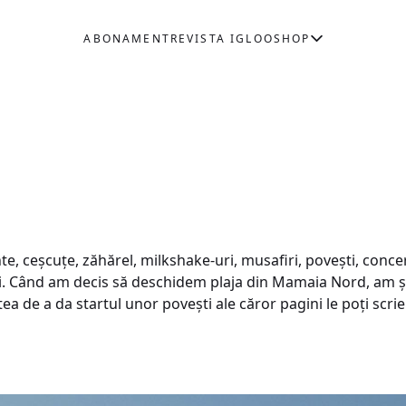
ABONAMENT
REVISTA IGLOO
SHOP
te, ceşcuţe, zăhărel, milkshake-uri, musafiri, poveşti, concer
ni. Când am decis să deschidem plaja din Mamaia Nord, am şt
tea de a da startul unor poveşti ale căror pagini le poți scrie