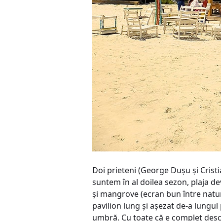
Doi prieteni (George Duşu şi Cristi
suntem în al doilea sezon, plaja dev
şi mangrove (ecran bun între natură
pavilion lung şi aşezat de-a lungul
umbră. Cu toate că e complet desch