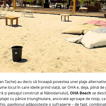
an Tache) au decis să înceapă povestea unei plaje alternative
ine locul în care ideile prind viaţă, iar OHA e, deja, plină de
 şi peisajul construit al Năvodariului),
OHA Beach
se desc
 plajei cu pânze triunghiulare, ancorate aproape de nisip, c
is, pavilionul adăposteşte o sufragerie – de fapt, combinaţi