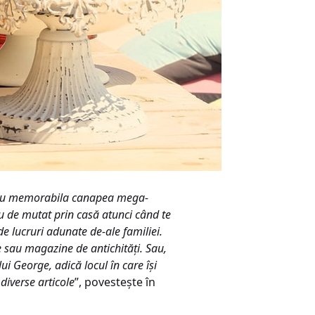
să: cu memorabila canapea mega-
eu de mutat prin casă atunci când te
e lucruri adunate de-ale familiei.
le sau magazine de antichităţi. Sau,
ui George, adică locul în care îşi
diverse articole
”, povesteşte în