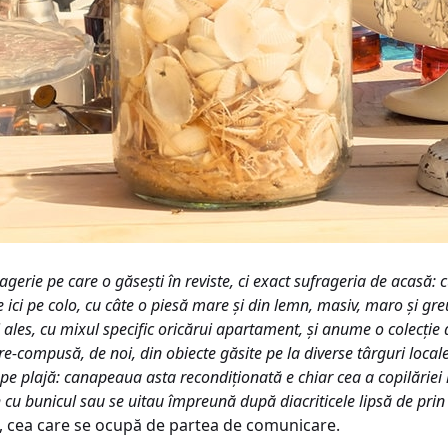
ragerie pe care o găseşti în reviste, ci exact sufrageria de aca
 ici pe colo, cu câte o piesă mare şi din lemn, masiv, maro şi gr
ales, cu mixul specific oricărui apartament, şi anume o colecţie d
, re-compusă, de noi, din obiecte găsite pe la diverse târguri loca
pe plajă: canapeaua asta recondiţionată e chiar cea a copilăriei l
h cu bunicul sau se uitau împreună după diacriticele lipsă de prin 
, cea care se ocupă de partea de comunicare.