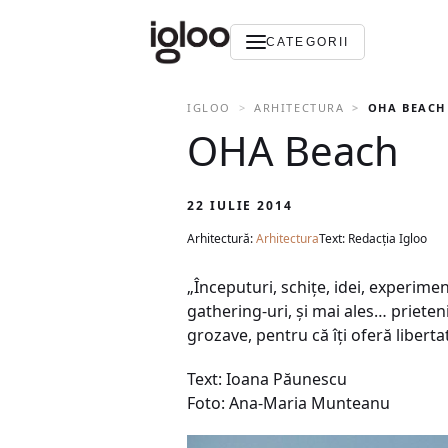
CATEGORII
IGLOO
ARHITECTURA
OHA BEACH
OHA Beach
22 IULIE 2014
Arhitectură:
Arhitectura
Text: Redacția Igloo
„Începuturi, schițe, idei, experimen
gathering-uri, şi mai ales… priete
grozave, pentru că îţi oferă liberta
Text: Ioana Păunescu
Foto: Ana-Maria Munteanu