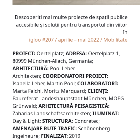
Descoperiţi mai multe proiecte de spaţii publice
accesibile şi soluţii pentru transportul din viitor
în
igloo #207 / aprilie – mai 2022 / Mobilitate
PROIECT:
Oertelplatz;
ADRESA:
Oertelplatz 1,
80999 München-Allach, Germania;
ARHITECTURĂ:
Pool Leber
Architekten;
COORDONATORI PROIECT:
Isabella Leber, Martin Pool;
COLABORATORI:
Marta Falchi, Moritz Marquard;
CLIENŢI:
Baureferat Landeshauptstadt München, MOEG
Grünwald;
ARHITECTURĂ PEISAGISTICĂ:
Zaharias Landschaftsarchitekten;
ILUMINAT:
Day & Light;
STRUCTURA:
Concretec;
AMENAJARE RUTE TRAFIC:
Schönenberg
Ingeineure;
FINALIZAT
: 2019