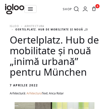
0
SHOP
IGLOO
ARHITECTURA
OERTELPLATZ. HUB DE MOBILITATE ŞI NOUĂ „INIMĂ URBAN
Oertelplatz. Hub de
mobilitate şi nouă
„inimă urbană”
pentru München
7 APRILIE 2022
Arhitectură:
Arhitectura
Text: Anca Rotar