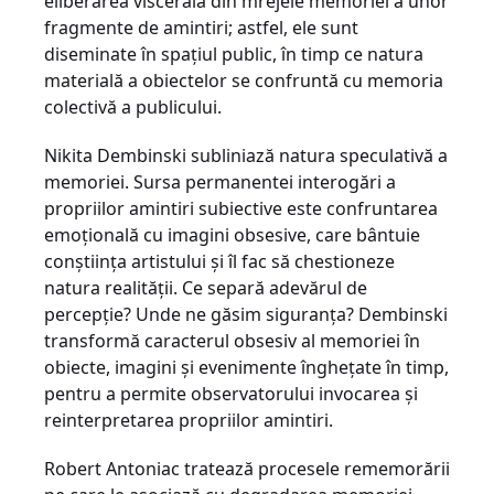
eliberarea viscerală din mrejele memoriei a unor
fragmente de amintiri; astfel, ele sunt
diseminate în spațiul public, în timp ce natura
materială a obiectelor se confruntă cu memoria
colectivă a publicului.
Nikita Dembinski subliniază natura speculativă a
memoriei. Sursa permanentei interogări a
propriilor amintiri subiective este confruntarea
emoțională cu imagini obsesive, care bântuie
conștiința artistului și îl fac să chestioneze
natura realității. Ce separă adevărul de
percepție? Unde ne găsim siguranța? Dembinski
transformă caracterul obsesiv al memoriei în
obiecte, imagini și evenimente înghețate în timp,
pentru a permite observatorului invocarea și
reinterpretarea propriilor amintiri.
Robert Antoniac tratează procesele rememorării