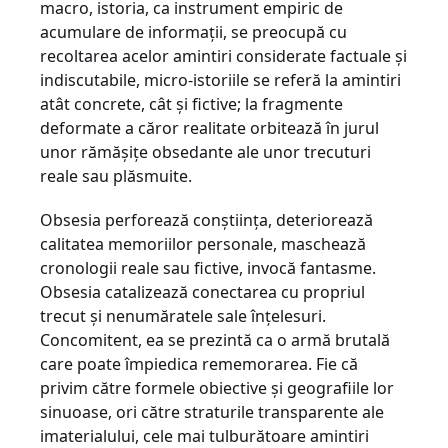
macro, istoria, ca instrument empiric de
acumulare de informații, se preocupă cu
recoltarea acelor amintiri considerate factuale și
indiscutabile, micro-istoriile se referă la amintiri
atât concrete, cât și fictive; la fragmente
deformate a căror realitate orbitează în jurul
unor rămășițe obsedante ale unor trecuturi
reale sau plăsmuite.
Obsesia perforează conștiința, deteriorează
calitatea memoriilor personale, maschează
cronologii reale sau fictive, invocă fantasme.
Obsesia catalizează conectarea cu propriul
trecut și nenumăratele sale înțelesuri.
Concomitent, ea se prezintă ca o armă brutală
care poate împiedica rememorarea. Fie că
privim către formele obiective și geografiile lor
sinuoase, ori către straturile transparente ale
imaterialului, cele mai tulburătoare amintiri