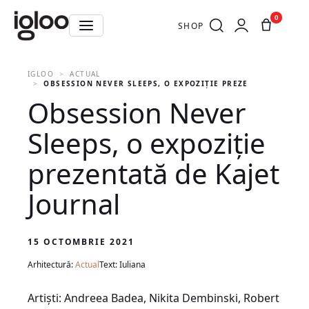
0
SHOP
IGLOO
ACTUAL
OBSESSION NEVER SLEEPS, O EXPOZIȚIE PREZENTATĂ DE KAJ
Obsession Never
Sleeps, o expoziție
prezentată de Kajet
Journal
15 OCTOMBRIE 2021
Arhitectură:
Actual
Text: Iuliana
Artiști: Andreea Badea, Nikita Dembinski, Robert