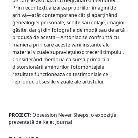
pe care le asociază cu degradarea memoriei.
Prin recontextualizarea propriilor imagini de
arhivă—atât contemporane cât și aparținând
genealogiei personale, schițe sau colaje, imagini
găsite, dar și din fotografia de modă sau de artă
produsă de acesta—Antoniac se confruntă cu
maniera prin care aceste varii instanțe ale
materiei vizuale supraviețuiesc trecerii timpului.
Considerând memoria ca sursă primară a
distorsionării amintirilor, fotomontajele
rezultate funcționează ca testimoniale ce
reproduc obsesiile vizuale ale artistului.
PROIECT:
Obsession Never Sleeps, o expoziție
prezentată de Kajet Journal