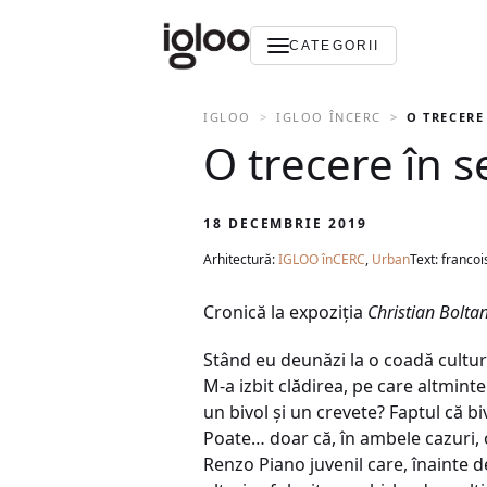
CATEGORII
IGLOO
IGLOO ÎNCERC
O TRECERE
O trecere în s
18 DECEMBRIE 2019
Arhitectură:
IGLOO înCERC
,
Urban
Text: francoi
Cronică la expoziția
Christian Bolta
Stând eu deunăzi la o coadă cultura
M-a izbit clădirea, pe care altminte
un bivol și un crevete? Faptul că bi
Poate… doar că, în ambele cazuri, 
Renzo Piano juvenil care, înainte 