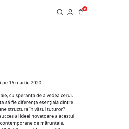
0
 pe 16 martie 2020
oaie, cu speranța de a vedea cerul.
ta să fie diferența esențială dintre
pune structura în văzul tuturor?
ucces al ideei novatoare a acestui
tei contemporane de măruntaie,