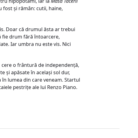
ntru hipopotami, iar la
Masa Tăcerii
 fost și rămân: cutii, haine,
is. Doar că drumul ăsta ar trebui
ă fie drum fără întoarcere,
iate. Iar umbra nu este vis. Nici
i cere o frântură de independență,
e și apăsate în același sol dur,
 în lumea din care veneam. Startul
aiele pestrițe ale lui Renzo Piano.