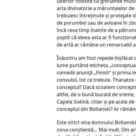
ulterior folosite ca ghirlande multi
arta divinatorie a măruntaielor de 
trebuiesc întreținute și protejate
de porumbei sau de avioane în zbor
încă ceva timp înainte de a pătrun
șoptit că ideea asta ar fi funcționa
de artă ar rămâne un remarcabil 
Înăuntru am fost repede înșfăcat d
lume purtând eticheta „conceptual”.
comedii anunță „Finish” și prima im
convulsii, tot ce trebuie. Thanato
conceptul? Dacă scoatem conceptul
altfel, de o bună bucată de vreme,
Capela Sixtină, chiar și pe acela 
conceptul din Boltanski? Ar rămâne
Este strict vina domnului Boltanski
zona conștientă… Mai mult. Din artă