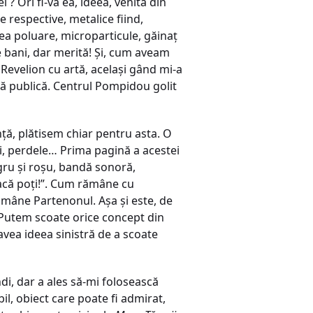
l ? Ori fi-va ea, ideea, venită din
e respective, metalice fiind,
ea poluare, microparticule, găinaț
 bani, dar merită! Și, cum aveam
Revelion cu artă, același gând mi-a
etă publică. Centrul Pompidou golit
ță, plătisem chiar pentru asta. O
ri, perdele… Prima pagină a acestei
egru și roșu, bandă sonoră,
dacă poți!”. Cum rămâne cu
ămâne Partenonul. Așa și este, de
 Putem scoate orice concept din
vea ideea sinistră de a scoate
ndi, dar a ales să-mi folosească
il, obiect care poate fi admirat,