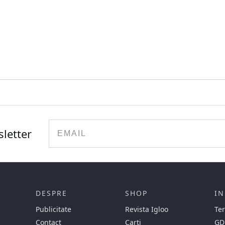
Email
sletter
DESPRE
SHOP
IN
Publicitate
Revista Igloo
Ter
Contact
Carti
GD