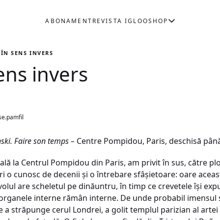
ABONAMENT
REVISTA IGLOO
SHOP
 ÎN SENS INVERS
ens invers
se.pamfil
nski. Faire son temps –
Centre Pompidou, Paris, deschisă până
lă la Centrul Pompidou din Paris, am privit în sus, către pl
ri o cunosc de decenii și o întrebare sfâșietoare: oare aceas
volul are scheletul pe dinăuntru, în timp ce crevetele își ex
organele interne rămân interne. De unde probabil imensul s
de a străpunge cerul Londrei, a golit templul parizian al ar