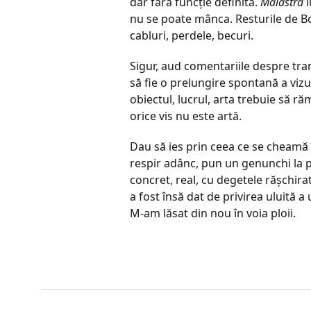
dar fără funcție definită.
Măiastra
l
nu se poate mânca. Resturile de Bolt
cabluri, perdele, becuri.
Sigur, aud comentariile despre tra
să fie o prelungire spontană a vizu
obiectul, lucrul, arta trebuie să ră
orice vis nu este artă.
Dau să ies prin ceea ce se cheamă 
respir adânc, pun un genunchi la păm
concret, real, cu degetele rășchi
a fost însă dat de privirea uluită 
M-am lăsat din nou în voia ploii.