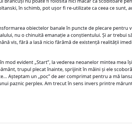
ui Brâncuși nu poate fi folosită nici măcar ca scobitoare pe
anski, în schimb, pot ușor fi re-utilizate ca ceea ce sunt, au
nsformarea obiectelor banale în puncte de plecare pentru v
alului, nu o chinuită emanație a conștientului. Și ar trebui s
mână vis, fără a lasă nicio fărâmă de existență realității imed
în mod evident „Start”, la vederea neoanelor mintea mea îș
ânt, trupul plecat înainte, sprijinit în mâini și ele scoborât
rate… Așteptam un „poc” de aer comprimat pentru a mă lansa
a unui paznic perplex. Am trecut în sens invers printre mărunt