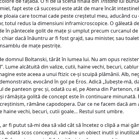
colore de fațadă. O fi de la scena finală din
Tristana
lui Buñue
miel, fapt este că succesul este atât de mare încât intestinel
 de ploaia care tocmai cade peste creștetul meu, aducând cu 
, totul redus la dimensiuni inframicroscopice. O găleată de
de în pântecele golit de mațe și umplut precum curcanul de 
t chiar dacă înăuntru ar fi fost grajd, sau minister, sau toal
ansamblu de mațe pestrițe.
e domnul Boltanski, târât în lumea lui. Nu am opus rezisten
 Lume alcătuită din valize, cutii, haine vechi, becuri, cablu
agine este aceea a unui ftizic ce-și scuipă plămânii. Alb, n
s demonstrativ, evocând în gol pe Eros. Adică „Iubește-mă, 
 de panteon grec și, odată cu el, pe Atena din Partenon, r
 și rămășița golită de concept este în continuare minunată.
de creștinism, rămâne capodopera. Dar ce ne facem dacă am a
 haine vechi, becuri, cutii goale… Restul sunt umbre.
, ar fi putut să-mi dea să văd cât să încetez o clipă a mai gâ
, odată scos conceptul, ramâne un obiect inutil și inutilizab