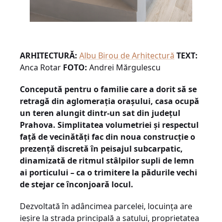
ARHITECTURĂ:
Albu Birou de Arhitectură
TEXT:
Anca Rotar
FOTO:
Andrei Mărgulescu
Concepută pentru o familie care a dorit să se
retragă din aglomerația orașului, casa ocupă
un teren alungit dintr-un sat din județul
Prahova. Simplitatea volumetriei și respectul
față de vecinătăți fac din noua construcție o
prezență discretă în peisajul subcarpatic,
dinamizată de ritmul stâlpilor supli de lemn
ai porticului – ca o trimitere la pădurile vechi
de stejar ce înconjoară locul.
Dezvoltată în adâncimea parcelei, locuința are
ieșire la strada principală a satului, proprietatea