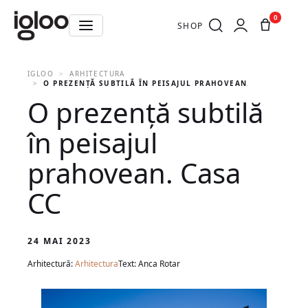
0
SHOP
IGLOO
ARHITECTURA
O PREZENȚĂ SUBTILĂ ÎN PEISAJUL PRAHOVEAN. CASA CC
O prezență subtilă
în peisajul
prahovean. Casa
CC
24 MAI 2023
Arhitectură:
Arhitectura
Text: Anca Rotar