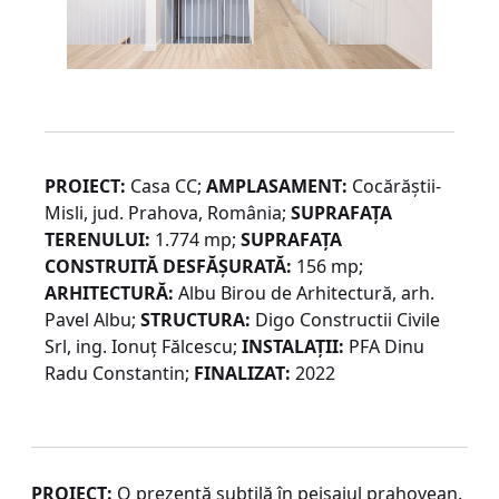
PROIECT:
Casa CC;
AMPLASAMENT:
Cocărăștii-
Misli, jud. Prahova, România;
SUPRAFAȚA
TERENULUI:
1.774 mp;
SUPRAFAȚA
CONSTRUITĂ DESFĂȘURATĂ:
156 mp;
ARHITECTURĂ:
Albu Birou de Arhitectură, arh.
Pavel Albu;
STRUCTURA:
Digo Constructii Civile
Srl, ing. Ionuț Fălcescu;
INSTALAȚII:
PFA Dinu
Radu Constantin;
FINALIZAT:
2022
PROIECT:
O prezență subtilă în peisajul prahovean.