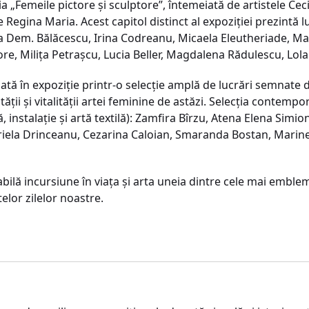
ia „Femeile pictore şi sculptore”, întemeiată de artistele C
e Regina Maria. Acest capitol distinct al expoziției prezintă 
a Dem. Bălăcescu, Irina Codreanu, Micaela Eleutheriade, Mar
e, Milița Petrașcu, Lucia Beller, Magdalena Rădulescu, Lola
uată în expoziție printr-o selecție amplă de lucrări semnate
ății și vitalității artei feminine de astăzi. Selecția contemp
, instalație și artă textilă): Zamfira Bîrzu, Atena Elena Simi
iela Drinceanu, Cezarina Caloian, Smaranda Bostan, Marine
tabilă incursiune în viața și arta uneia dintre cele mai emble
telor zilelor noastre.