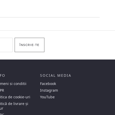
ÎNSCRIE-TE
FO
SOCIAL MEDIA
meni si conditii
Facebook
PR
Instagram
itica de cookie-uri
YouTube
itică de livrare și
ur
PC