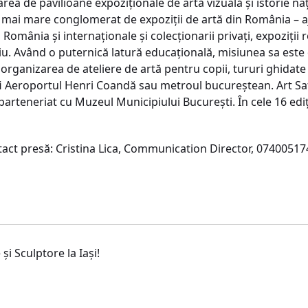
izarea de pavilioane expoziționale de artă vizuală și istorie n
l mai mare conglomerat de expoziții de artă din România – aju
România și internaționale și colecționarii privați, expoziții 
u. Având o puternică latură educaţională, misiunea sa este d
n organizarea de ateliere de artă pentru copii, tururi ghidat
fi Aeroportul Henri Coandă sau metroul bucureștean. Art Safa
n parteneriat cu Muzeul Municipiului București. În cele 16 ed
ontact presă: Cristina Lica, Communication Director, 0740051
i Sculptore la Iași!