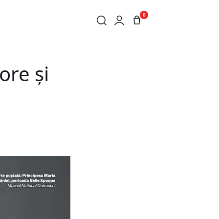
0
ore și