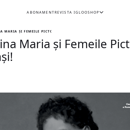
ABONAMENT
REVISTA IGLOO
SHOP
A MARIA ȘI FEMEILE PICTORE ȘI SCULPTORE LA IAȘI!
na Maria și Femeile Pict
și!