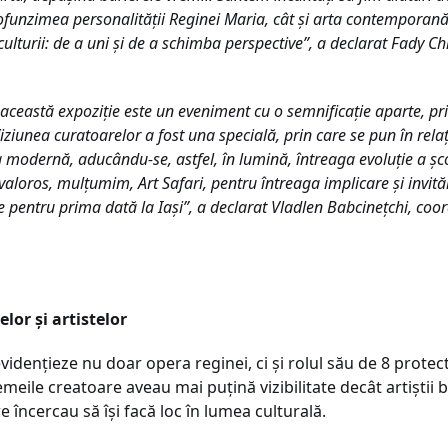
rofunzimea personalității Reginei Maria, cât și arta contemporană
 culturii: de a uni și de a schimba perspective”, a declarat Fady Ch
 această expoziție este un eveniment cu o semnificație aparte, pr
iunea curatoarelor a fost una specială, prin care se pun în relaț
modernă, aducându-se, astfel, în lumină, întreaga evoluție a șc
 valoros, mulțumim, Art Safari, pentru întreaga implicare și invi
e pentru prima dată la Iași”, a declarat Vladlen Babcinețchi, coo
lor și artistelor
 evidențieze nu doar opera reginei, ci și rolul său de 8 prote
emeile creatoare aveau mai puțină vizibilitate decât artiștii 
 încercau să își facă loc în lumea culturală.