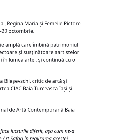
ia „Regina Maria și Femeile Pictore
1–29 octombrie.
ție amplă care îmbină patrimoniul
ectoare și susținătoare aartistelor
 în lumea artei, și continuă cu o
 Bilașevschi, critic de artă și
rtea CIAC Baia Turcească Iași și
țional de Artă Contemporană Baia
ace lucrurile diferit, așa cum ne-a
 Art Safari în realizarea acestei