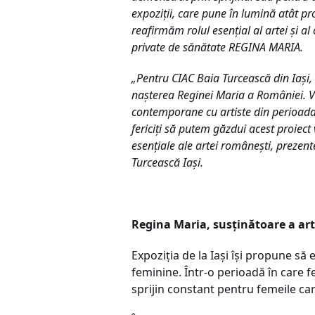
expoziții, care pune în lumină atât p
reafirmăm rolul esențial al artei și al
private de sănătate REGINA MARIA.
„Pentru CIAC Baia Turcească din Iași,
nașterea Reginei Maria a României. Viz
contemporane cu artiste din perioada 
fericiți să putem găzdui acest proiect
esențiale ale artei românești, prezent
Turcească Iași.
Regina Maria, susținătoare a arte
Expoziția de la Iași își propune să
feminine. Într-o perioadă în care f
sprijin constant pentru femeile care