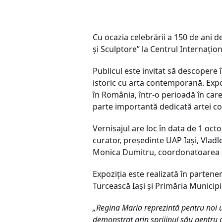
Cu ocazia celebrării a 150 de ani d
și Sculptore” la Centrul Internați
Publicul este invitat să descopere
istoric cu arta contemporană. Expoz
în România, într-o perioadă în care
parte importantă dedicată artei co
Vernisajul are loc în data de 1 octo
curator, președinte UAP Iași, Vladl
Monica Dumitru, coordonatoarea ex
Expoziția este realizată în parten
Turcească Iași și Primăria Municipiu
„Regina Maria reprezintă pentru noi un
demonstrat prin sprijinul său pentru a