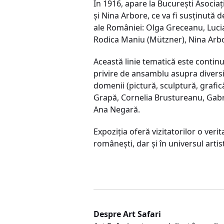
În 1916, apare la Bucureşti Asociaţ
şi Nina Arbore, ce va fi susţinută d
ale României: Olga Greceanu, Luci
Rodica Maniu (Mützner), Nina Arbor
Această linie tematică este contin
privire de ansamblu asupra diversit
domenii (pictură, sculptură, grafică
Grapă, Cornelia Brustureanu, Gabr
Ana Negară.
Expoziția oferă vizitatorilor o veri
românești, dar și în universul artis
Despre Art Safari