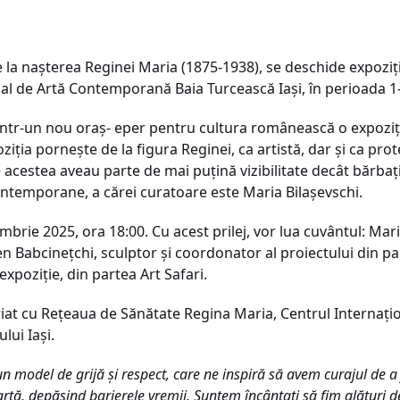
e la nașterea Reginei Maria (1875-1938), se deschide expoziț
onal de Artă Contemporană Baia Turcească Iași, în perioada 
 într-un nou oraș- eper pentru cultura românească o expozi
iția pornește de la figura Reginei, ca artistă, dar și ca prot
 acestea aveau parte de mai puțină vizibilitate decât bărbații
ntemporane, a cărei curatoare este Maria Bilașevschi.
mbrie 2025, ora 18:00. Cu acest prilej, vor lua cuvântul: Maria
en Babcinețchi, sculptor și coordonator al proiectului din pa
poziție, din partea Art Safari.
eriat cu Rețeaua de Sănătate Regina Maria, Centrul Interna
lui Iași.
 model de grijă și respect, care ne inspiră să avem curajul de a f
rtă, depășind barierele vremii. Suntem încântați să fim alături de