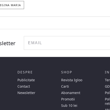
EGINA MARIA
Email
sletter
DESPRE
SHOP
IN
Publicitate
Revista Igloo
Ter
Contact
Carti
GD
Newsletter
Abonament
Pol
Promotii
Pol
ret
Sub 10 lei
AN