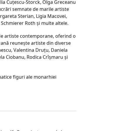
ecilia Cuţescu-Storck, Olga Greceanu
lucrări semnate de marile artiste
gareta Sterian, Ligia Macovei,
 Schmierer Roth și multe altele.
 de artiste contemporane, oferind o
orană reunește artiste din diverse
onescu, Valentina Druțu, Daniela
la Ciobanu, Rodica Crîșmaru și
matice figuri ale monarhiei