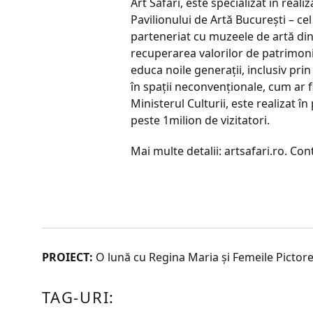
Art Safari, este specializat în real
Pavilionului de Artă București – ce
parteneriat cu muzeele de artă din 
recuperarea valorilor de patrimoni
educa noile generații, inclusiv pri
în spații neconvenționale, cum ar 
Ministerul Culturii, este realizat î
peste 1milion de vizitatori.
Mai multe detalii: artsafari.ro. C
PROIECT:
O lună cu Regina Maria și Femeile Pictore ș
TAG-URI: