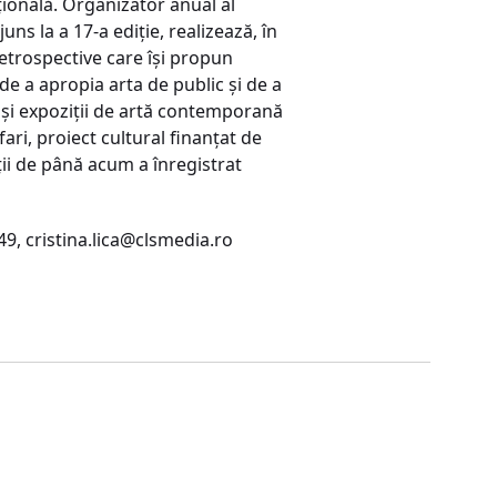
ațională. Organizator anual al
ns la a 17-a ediție, realizează, în
retrospective care își propun
e a apropia arta de public și de a
e și expoziții de artă contemporană
ri, proiect cultural finanțat de
iții de până acum a înregistrat
749,
cristina.lica@clsmedia.ro