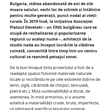
Bulgaria, stătea abandonată de ani de zile
moara satului, vechi loc de schimb și întâlnire
pentru multe generații, punct nodal al vieții
rurale. În 2019 însă, la inițiativa Asociației
Platoul Devetaki – un ONG bulgăresc care se
ocupă de revitalizarea și popularizarea
regiunii cu același nume –, arhitecții de la
studio nada au început lucrările la clădirea
ruinată, convertită între timp într-un centru
cultural ce reanimă peisajul zonei.
De la bun început ținta proiectului a fost de a
readapta spațiul folosind materiale naturale
locale și reciclându-le pe cele existente (bârne de
lemn, țiglă, cărămidă de chirpici, tencuială,
piatră etc.). Miza sustenabilității a dictat, de
asemenea, în mod armonios, și o anume
estetică a materialității crude, brute, imperfecte,
ce păstrează specificul țesutului originar.