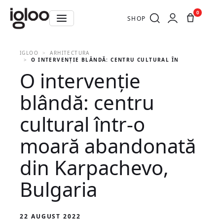
0
SHOP
IGLOO
ARHITECTURA
O INTERVENȚIE BLÂNDĂ: CENTRU CULTURAL ÎNTR-O MOARĂ
O intervenție
blândă: centru
cultural într-o
moară abandonată
din Karpachevo,
Bulgaria
22 AUGUST 2022