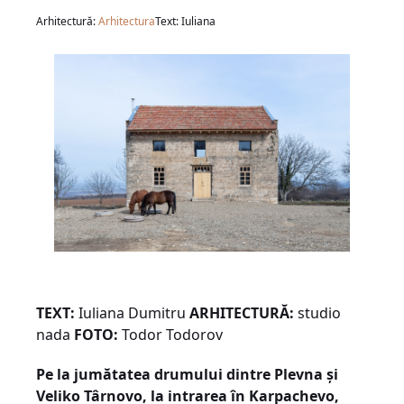
Arhitectură:
Arhitectura
Text: Iuliana
TEXT:
Iuliana Dumitru
ARHITECTURĂ:
studio
nada
FOTO:
Todor Todorov
Pe la jumătatea drumului dintre Plevna și
Veliko Târnovo, la intrarea în Karpachevo,