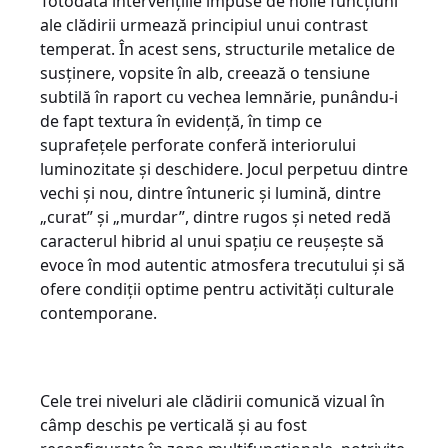
Totodată intervențiile impuse de noile funcțiuni
ale clădirii urmează principiul unui contrast
temperat. În acest sens, structurile metalice de
susținere, vopsite în alb, creează o tensiune
subtilă în raport cu vechea lemnărie, punându-i
de fapt textura în evidență, în timp ce
suprafețele perforate conferă interiorului
luminozitate și deschidere. Jocul perpetuu dintre
vechi și nou, dintre întuneric și lumină, dintre
„curat” și „murdar”, dintre rugos și neted redă
caracterul hibrid al unui spațiu ce reușește să
evoce în mod autentic atmosfera trecutului și să
ofere condiții optime pentru activități culturale
contemporane.
Cele trei niveluri ale clădirii comunică vizual în
câmp deschis pe verticală și au fost