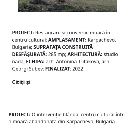
PROIECT:
Restaurare și conversie moară în
centru cultural;
AMPLASAMENT:
Karpachevo,
Bulgaria;
SUPRAFAŢA CONSTRUITĂ
DESFĂŞURATĂ:
285 mp;
ARHITECTURĂ:
studio
nada;
ECHIPA:
arh. Antonina Tritakova, arh.
Georgi Subev;
FINALIZAT
: 2022
Citiți și
PROIECT:
O intervenție blândă: centru cultural într-
o moară abandonată din Karpachevo, Bulgaria