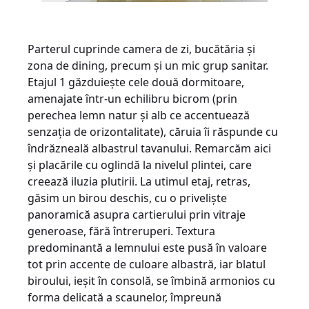
Parterul cuprinde camera de zi, bucătăria și
zona de dining, precum și un mic grup sanitar.
Etajul 1 găzduiește cele două dormitoare,
amenajate într-un echilibru bicrom (prin
perechea lemn natur și alb ce accentuează
senzația de orizontalitate), căruia îi răspunde cu
îndrăzneală albastrul tavanului. Remarcăm aici
și placările cu oglindă la nivelul plintei, care
creează iluzia plutirii. La utimul etaj, retras,
găsim un birou deschis, cu o priveliște
panoramică asupra cartierului prin vitraje
generoase, fără întreruperi. Textura
predominantă a lemnului este pusă în valoare
tot prin accente de culoare albastră, iar blatul
biroului, ieșit în consolă, se îmbină armonios cu
forma delicată a scaunelor, împreună