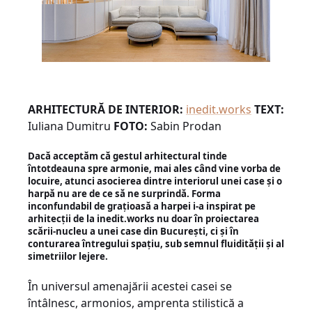
ARHITECTURĂ DE INTERIOR:
inedit.works
TEXT:
Iuliana Dumitru
FOTO:
Sabin Prodan
Dacă acceptăm că gestul arhitectural tinde
întotdeauna spre armonie, mai ales când vine vorba de
locuire, atunci asocierea dintre interiorul unei case și o
harpă nu are de ce să ne surprindă. Forma
inconfundabil de grațioasă a harpei i-a inspirat pe
arhitecții de la inedit.works nu doar în proiectarea
scării-nucleu a unei case din București, ci și în
conturarea întregului spațiu, sub semnul fluidității și al
simetriilor lejere.
În universul amenajării acestei casei se
întâlnesc, armonios, amprenta stilistică a