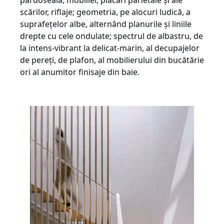
pardoseală, mobilier, placări parietale și ale
scărilor, riflaje; geometria, pe alocuri ludică, a
suprafețelor albe, alternând planurile și liniile
drepte cu cele ondulate; spectrul de albastru, de
la intens-vibrant la delicat-marin, al decupajelor
de pereți, de plafon, al mobilierului din bucătărie
ori al anumitor finisaje din baie.