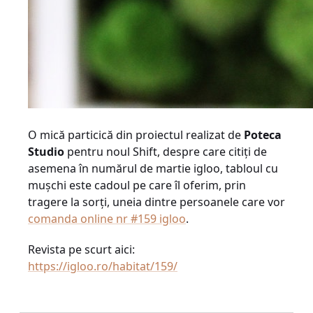
O mică particică din proiectul realizat de
Poteca
Studio
pentru noul Shift, despre care citiți de
asemena în numărul de martie igloo, tabloul cu
mușchi este cadoul pe care îl oferim, prin
tragere la sorți, uneia dintre persoanele care vor
comanda online nr #159 igloo
.
Revista pe scurt aici:
https://igloo.ro/habitat/159/