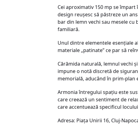
Cei aproximativ 150 mp se împart î
design reuşesc să păstreze un ansam
bar din lemn vechi sau mesele cu b
familiară.
Unul dintre elementele esenţiale al
materiale „patinate” ce par să reîn
Cărămida naturală, lemnul vechi şi p
impune o notă discretă de siguranţ
memorială, aducând în prim-plan el
Armonia întregului spaţiu este susţi
care creează un sentiment de rela
care accentuează specificul locului
Adresa: Piaţa Unirii 16, Cluj-Napoc