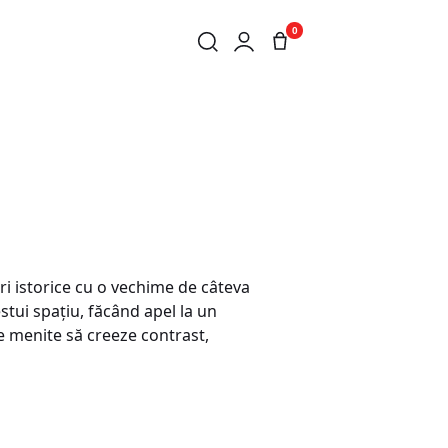
0
iri istorice cu o vechime de câteva
stui spaţiu, făcând apel la un
e menite să creeze contrast,