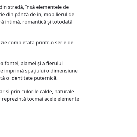
din stradă, însă elementele de
rie din pânză de in, mobilierul de
ră intimă, romantică şi totodată
izie completată printr-o serie de
 fontei, alamei şi a fierului
age imprimă spaţiului o dimensiune
ă o identitate puternică.
r şi prin culorile calde, naturale
r reprezintă tocmai acele elemente