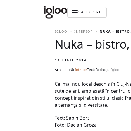
CATEGORII
IGLOO
INTERIOR
NUKA – BISTRO
Nuka – bistro,
17 IUNIE 2014
Arhitectură:
Interior
Text: Redacția Igloo
Cel mai nou local deschis în Cluj-N
sute de ani, amplasată în centrul o
concept inspirat din stilul clasic
alternanţă şi diversitate.
Text: Sabin Bors
Foto: Dacian Groza