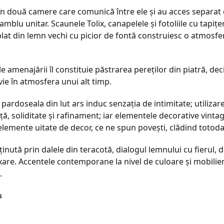
n două camere care comunică între ele şi au acces separat 
blu unitar. Scaunele Tolix, canapelele şi fotoliile cu tapiţe
lat din lemn vechi cu picior de fontă construiesc o atmosfe
e amenajării îl constituie păstrarea pereţilor din piatră, dec
vie în atmosfera unui alt timp.
ardoseala din lut ars induc senzaţia de intimitate; utilizarea
ă, soliditate şi rafinament; iar elementele decorative vint
emente uitate de decor, ce ne spun poveşti, clădind totodat
nută prin dalele din teracotă, dialogul lemnului cu fierul, da
xare. Accentele contemporane la nivel de culoare şi mobilie
.
a