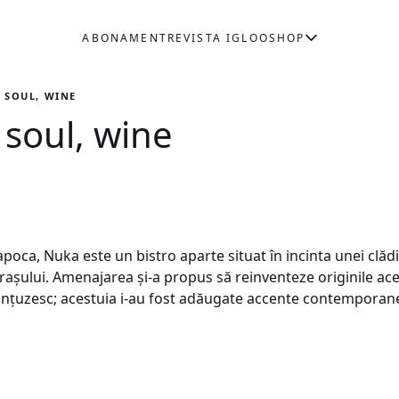
ABONAMENT
REVISTA IGLOO
SHOP
, SOUL, WINE
 soul, wine
apoca, Nuka este un bistro aparte situat în incinta unei clăd
raşului. Amenajarea şi-a propus să reinventeze originile ace
 franţuzesc; acestuia i-au fost adăugate accente contemporan