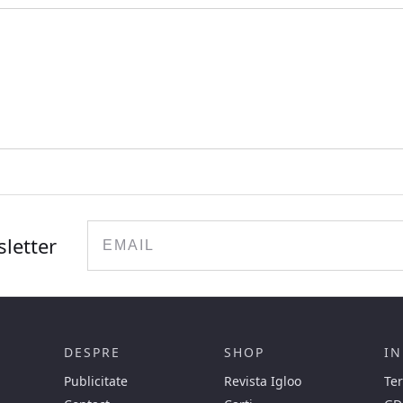
Email
sletter
DESPRE
SHOP
IN
Publicitate
Revista Igloo
Ter