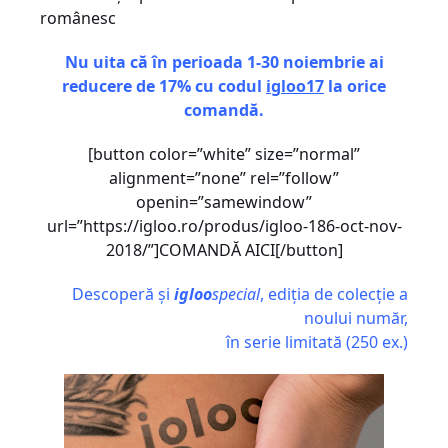
românesc
Nu uita că în perioada 1-30 noiembrie ai
reducere de 17% cu codul
igloo17
la orice
comandă.
[button color=”white” size=”normal”
alignment=”none” rel=”follow”
openin=”samewindow”
url=”https://igloo.ro/produs/igloo-186-oct-nov-
2018/”]COMANDĂ AICI[/button]
Descoperă și
igloo
special
, ediția de colecție a
noului număr,
în serie limitată (250 ex.)