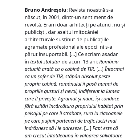
Bruno Andreșoiu
: Revista noastră s-a
născut, în 2001, dintr-un sentiment de
revoltă. Eram doar arhitecți pe atunci, nu și
publiciști, dar asaltul mitocăniei
arhitecturale susținut de publicațiile
agramate profesional ale epocii ni s-a
părut insuportabil. […] Ce scriam așadar
în
textul statutar
de acum 13 ani:
România
actuală arată ca o cabină de TIR.
[…]
Întocmai
ca un șofer de TIR, stăpân absolut peste
propria cabină, românului îi pasă numai de
propriile gusturi și nevoi, indiferent la lumea
care îl privește. Agramat și năuc, își conduce
fără ezitări încărcătura propriului habitat prin
peisajul pe care îl străbate, surd la claxoanele
pe care puținii parteneri de trafic lucizi mai
îndrăznesc să i le adreseze.
[…]
Fapt este că
am crezut întotdeauna în valoarea salvatoare