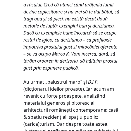
a râsului. Cred că atunci când urâțenia lumii
devine copleșitoare și nu vrei să te dai bătut, să
tragi apa și să pleci, nu există decât două
metode de luptă: exemplul bun și deriziunea.
Dacă cu exemplele bune încearcă să se ocupe
restul de igloo, cu deriziunea – ca profilaxie
împotriva prostului gust și mitocăniei aferente
– se va ocupa Marca K. Vom încerca, dară, să
târâm oroarea în derizoriu, să hăituim prostul
gust prin expunere publică.
Au urmat „balustrul maro” și
D.I.P.
(dicționarul ideilor proaste). Iar acum am
revenit cu forțe proaspete, analizând
materialul generos și pitoresc al
arhitecturii românești contemporane: casă
& spațiu rezidențial; spațiu public;
(carica)turism. Dar despre toate astea,