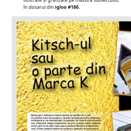
ilustrate și grafizate pe măsura subiectului,
în dosarul din
igloo #186
.