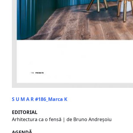
S U M A R #186_Marca K
EDITORIAL
Arhitectura ca o fensă | de Bruno Andreșoiu
AGENDĂ