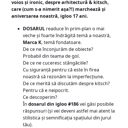
voios și ironic, despre arhitectură & kitsch,
care (cum s-a nimerit așa?!) marchează și
aniversarea noastră, igloo 17 ani.
DOSARUL
readuce în prim-plan o mai
veche și foarte îndrăgită temă a noastră,
Marca K
, temă fondatoare.
De ce ne înconjurăm de obiecte?
Probabil din teama de gol.
De ce ne cuceresc stângăciile?
Cu siguranță pentru că este în firea
noastră să rezonăm la imperfecțiune.
De ce merită să discutăm despre kitsch?
Pentru că e neipocrit.
Ce descoperim?
În
dosarul din igloo #186
vei găsi posibile
răspunsuri (și vei deveni astfel mai atent la
stilistica și semnificația spațiului din jurul
tău).