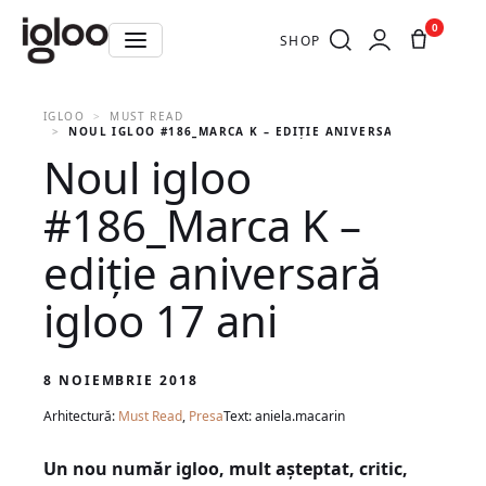
0
SHOP
IGLOO
MUST READ
NOUL IGLOO #186_MARCA K – EDIȚIE ANIVERSARĂ IGLOO 17
Noul igloo
#186_Marca K –
ediție aniversară
igloo 17 ani
8 NOIEMBRIE 2018
Arhitectură:
Must Read
,
Presa
Text: aniela.macarin
Un nou număr igloo, mult așteptat, critic,