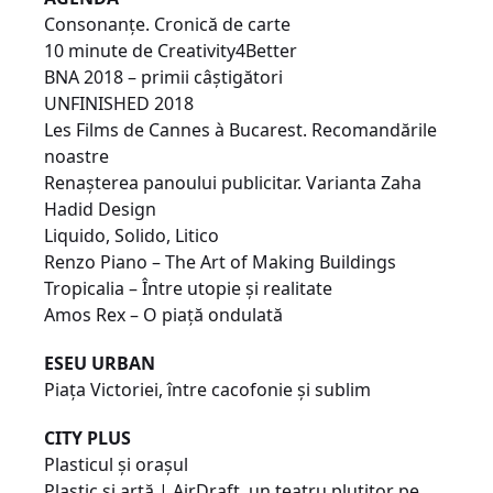
Consonanțe. Cronică de carte
10 minute de Creativity4Better
BNA 2018 – primii câștigători
UNFINISHED 2018
Les Films de Cannes à Bucarest. Recomandările
noastre
Renașterea panoului publicitar. Varianta Zaha
Hadid Design
Liquido, Solido, Litico
Renzo Piano – The Art of Making Buildings
Tropicalia – Între utopie și realitate
Amos Rex – O piață ondulată
ESEU URBAN
Piața Victoriei, între cacofonie și sublim
CITY PLUS
Plasticul și orașul
Plastic și artă | AirDraft, un teatru plutitor pe