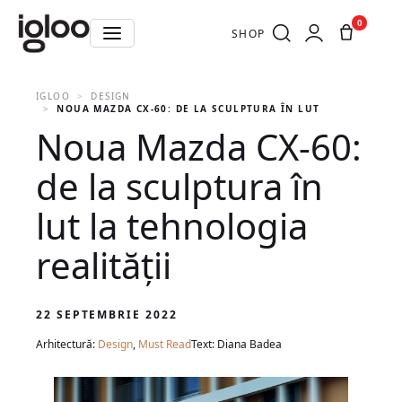
0
SHOP
IGLOO
DESIGN
NOUA MAZDA CX-60: DE LA SCULPTURA ÎN LUT LA TEHNOLOG
Noua Mazda CX-60:
de la sculptura în
lut la tehnologia
realității
22 SEPTEMBRIE 2022
Arhitectură:
Design
,
Must Read
Text: Diana Badea