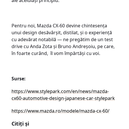
ale aceluiași principiu.
Pentru noi, Mazda CX-60 devine chintesența
unui design desăvârșit, distilat, și o experiență
cu adevărat notabilă ― ne pregătim de un test
drive cu Anda Zota și Bruno Andreșoiu, pe care,
în foarte curând, îl vom împărtăși cu voi.
Surse:
https://www.stylepark.com/en/news/mazda-
cx60-automotive-design-japanese-car-stylepark
https://www.mazda.ro/modele/mazda-cx-60/
Citiți și