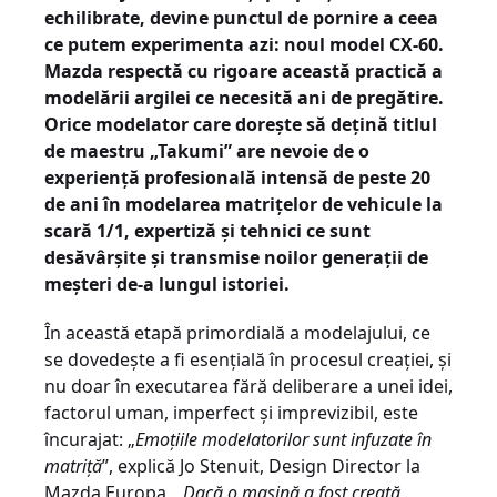
echilibrate, devine punctul de pornire a ceea
ce putem experimenta azi: noul model CX-60.
Mazda respectă cu rigoare această practică a
modelării argilei ce necesită ani de pregătire.
Orice modelator care dorește să dețină titlul
de maestru „Takumi” are nevoie de o
experiență profesională intensă de peste 20
de ani în modelarea matrițelor de vehicule la
scară 1/1, expertiză și tehnici ce sunt
desăvârșite și transmise noilor generații de
meșteri de-a lungul istoriei.
În această etapă primordială a modelajului, ce
se dovedește a fi esențială în procesul creației, și
nu doar în executarea fără deliberare a unei idei,
factorul uman, imperfect și imprevizibil, este
încurajat: „
Emoțiile modelatorilor sunt infuzate în
matriță
”, explică Jo Stenuit, Design Director la
Mazda Europa. „
Dacă o mașină a fost creată