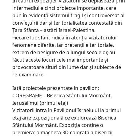
În cadrul expoziției, vizitatorii se deplasează prin
intermediul a cinci proiecte importante, care
pun în evidență sistemul fragil și controversat al
conviețuirii dar și teritorialitatea contestată din
Țara Sfântă – astăzi Israel-Palestina.
Fiecare loc sfânt ridică în atenția vizitatorului
fenomene diferite, iar pretențiile teritoriale,
extrem de nesigure de-a lungul secolelor, au
făcut aceste locuri cele mai importante și
provocatoare situri din lume dar și subiecte de
re-examinare.
Iată proiectele prezentate în pavilion:
COREGRAFIE – Biserica Sfântului Mormânt,
Ierusalimul (primul etaj)
Vizitatorii intră în Pavilionul Israelului la primul
etaj arie expozițională ce explorează Biserica
Sfântului Mormânt. Expoziția conține o
premieră: o machetă 3D colorată a bisericii,