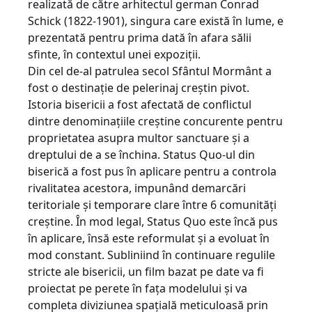
realizată de către arhitectul german Conrad
Schick (1822-1901), singura care există în lume, e
prezentată pentru prima dată în afara sălii
sfinte, în contextul unei expoziții.
Din cel de-al patrulea secol Sfântul Mormânt a
fost o destinație de pelerinaj creștin pivot.
Istoria bisericii a fost afectată de conflictul
dintre denominațiile creștine concurente pentru
proprietatea asupra multor sanctuare și a
dreptului de a se închina. Status Quo-ul din
biserică a fost pus în aplicare pentru a controla
rivalitatea acestora, impunând demarcări
teritoriale și temporare clare între 6 comunități
creștine. În mod legal, Status Quo este încă pus
în aplicare, însă este reformulat și a evoluat în
mod constant. Subliniind în continuare regulile
stricte ale bisericii, un film bazat pe date va fi
proiectat pe perete în fața modelului și va
completa diviziunea spațială meticuloasă prin