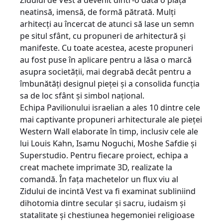
Zidului de Vest a devenit dintr-o dată o piață
neatinsă, imensă, de formă pătrată. Mulți
arhitecți au încercat de atunci să lase un semn
pe situl sfânt, cu propuneri de arhitectură și
manifeste. Cu toate acestea, aceste propuneri
au fost puse în aplicare pentru a lăsa o marcă
asupra societății, mai degrabă decât pentru a
îmbunătăți designul pieței și a consolida funcția
sa de loc sfânt și simbol național.
Echipa Pavilionului israelian a ales 10 dintre cele
mai captivante propuneri arhitecturale ale pieței
Western Wall elaborate în timp, inclusiv cele ale
lui Louis Kahn, Isamu Noguchi, Moshe Safdie și
Superstudio. Pentru fiecare proiect, echipa a
creat machete imprimate 3D, realizate la
comandă. În fața machetelor un flux viu al
Zidului de incintă Vest va fi examinat subliniind
dihotomia dintre secular și sacru, iudaism și
statalitate și chestiunea hegemoniei religioase