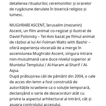
detalierea ritualurilor, ceremoniilor și orarelor
de rugăciune derulate în biserică religios și
lumesc.
MUGHRABI ASCENT, Ierusalim (mezanin)
Ascent, un film animat co-regizat și ilustrat de
David Polonsky – Tel-Aviv bazat pe filmul animat
de război al lui Ari Folman Walts with Bashir –
oferă experiența viscerală de a merge în
ascensiunea Mughrabi Ascent, singura intrare
non-musulmană care duce nivelul superior al
Muntelui Templului / Al-Haram al-Sharif / Al-
Aqsa.
După prăbușirea căii de pământ din 2004, o cale
de acces din lemn a fost construită de
autoritățile israeliene ca o soluție temporară,
declanșând o serie de dezacorduri atât cu
privire la aspectul arhitectural al intrării, cât și
asupra controlului accesului.