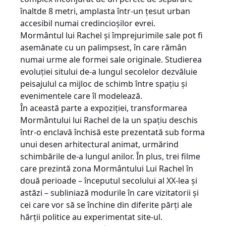
înaltde 8 metri, amplasta într-un țesut urban
accesibil numai credincioșilor evrei.
Mormântul lui Rachel și împrejurimile sale pot fi
asemănate cu un palimpsest, în care rămân
numai urme ale formei sale originale. Studierea
evoluției sitului de-a lungul secolelor dezvăluie
peisajulul ca mijloc de schimb între spațiu și
evenimentele care îl modelează.
În această parte a expoziției, transformarea
Mormântului lui Rachel de la un spațiu deschis
într-o enclavă închisă este prezentată sub forma
unui desen arhitectural animat, urmărind
schimbările de-a lungul anilor. În plus, trei filme
care prezintă zona Mormântului Lui Rachel în
două perioade – începutul secolului al XX-lea și
astăzi – subliniază modurile în care vizitatorii și
cei care vor să se închine din diferite părți ale
hărții politice au experimentat site-ul.