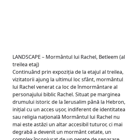
LANDSCAPE – Mormântul lui Rachel, Betleem (al
treilea etaj)
Continuând prin expoziția de la etajul al treilea,
vizitatorii ajung la ultimul loc sfânt, mormântul
lui Rachel venerat ca loc de înmormântare al
personajului biblic Rachel. Situat pe marginea
drumului istoric de la Ierusalim până la Hebron,
inițial cu un acces ușor, indiferent de identitatea
sau religia națională Mormântul lui Rachel nu
mai este astăzi un altar accesibil tuturor, ci mai
degrabă a devenit un mormânt cetate, un
complex înconjurat de un perete de separare