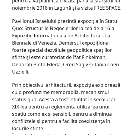
pentru a va planifica o vizită până la sfarșitul lui
noiembrie 2018 în Lagună și a vizita FREE SPACE.
Pavilionul Israelului prezintă expoziția In Statu
Quo: Structurile Negocierilor la cea de-a 16-a
Expoziție Internațională de Arhitectură – La
Biennale di Venezia. Demersul expozițional
foarte special dezvăluie geopolitica spațiilor
sfinte și este curatoriat de Ifat Finkelman,
Deborah Pinto Fdeda, Oren Sagiv și Tania Coen-
Uzzielli.
Prin obiectivul arhitecturii, expoziția explorează
cu o profunzime memorabilă, mecanismul
status quo. Acesta a fost înființat în secolul al
XIX-lea pentru a reglementa utilizarea unui
spațiu complex și sensibil, pentru a diminua
conflictele și pentru a facilita coexistența în
locurile sfinte.