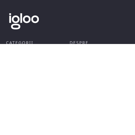
CATEGORII
DESPRE
Arhitectura
Publicitate
Interior
Contact
Design
Newsletter
Actual
English
SHOP
INFO
Revista Igloo
Termeni si conditii
Carti
GDPR
Abonament
Politica de cookie-uri
Promotii
Politică de livrare și retur