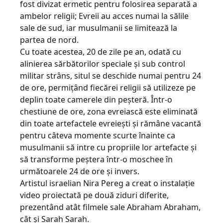
fost divizat ermetic pentru folosirea separată a
ambelor religii; Evreii au acces numai la sălile
sale de sud, iar musulmanii se limitează la
partea de nord.
Cu toate acestea, 20 de zile pe an, odată cu
alinierea sărbătorilor speciale și sub control
militar strâns, situl se deschide numai pentru 24
de ore, permițând fiecărei religii să utilizeze pe
deplin toate camerele din peșteră. Într-o
chestiune de ore, zona evreiască este eliminată
din toate artefactele evreiești și rămâne vacantă
pentru câteva momente scurte înainte ca
musulmanii să intre cu propriile lor artefacte și
să transforme peștera într-o moschee în
următoarele 24 de ore și invers.
Artistul israelian Nira Pereg a creat o instalație
video proiectată pe două ziduri diferite,
prezentând atât filmele sale Abraham Abraham,
cât și Sarah Sarah.