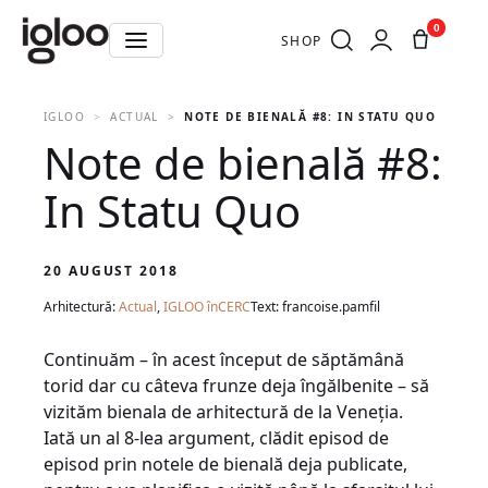
0
SHOP
IGLOO
ACTUAL
NOTE DE BIENALĂ #8: IN STATU QUO
Note de bienală #8:
In Statu Quo
20 AUGUST 2018
Arhitectură:
Actual
,
IGLOO înCERC
Text: francoise.pamfil
Continuăm – în acest început de săptămână
torid dar cu câteva frunze deja îngălbenite – să
vizităm bienala de arhitectură de la Veneția.
Iată un al 8-lea argument, clădit episod de
episod prin notele de bienală deja publicate,