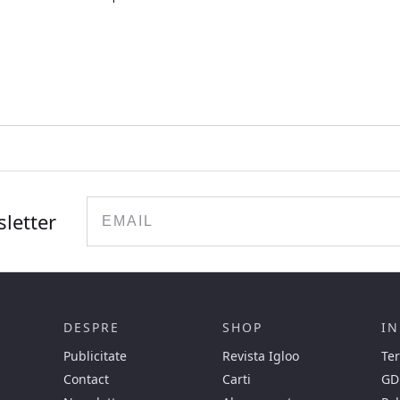
Email
sletter
DESPRE
SHOP
IN
Publicitate
Revista Igloo
Ter
Contact
Carti
GD