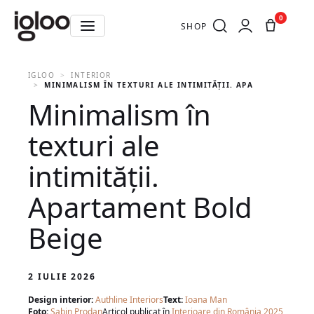
0
SHOP
IGLOO
INTERIOR
MINIMALISM ÎN TEXTURI ALE INTIMITĂȚII. APARTAMENT BOL
Minimalism în
texturi ale
intimității.
Apartament Bold
Beige
2 IULIE 2026
Design interior:
Authline Interiors
Text:
Ioana Man
Foto:
Sabin Prodan
Articol publicat în
Interioare din România 2025