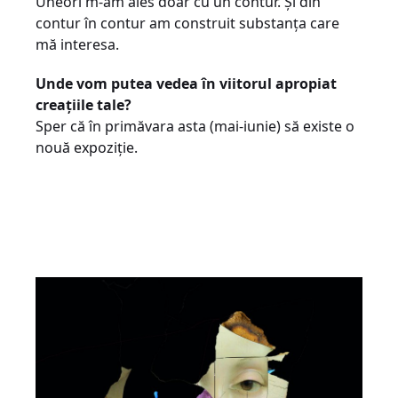
Uneori m-am ales doar cu un contur. Şi din
contur în contur am construit substanţa care
mă interesa.
Unde vom putea vedea în viitorul apropiat
creaţiile tale?
Sper că în primăvara asta (mai-iunie) să existe o
nouă expoziţie.