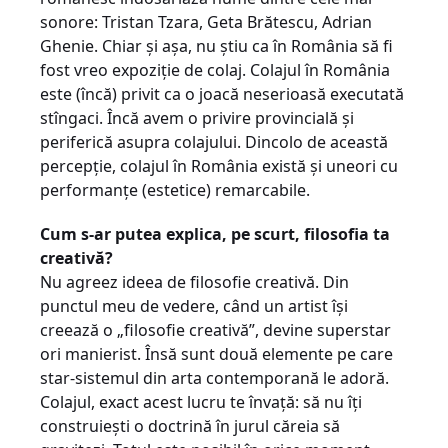
sonore: Tristan Tzara, Geta Brătescu, Adrian
Ghenie. Chiar şi aşa, nu ştiu ca în România să fi
fost vreo expoziţie de colaj. Colajul în România
este (încă) privit ca o joacă neserioasă executată
stîngaci. Încă avem o privire provincială şi
periferică asupra colajului. Dincolo de această
percepţie, colajul în România există şi uneori cu
performanţe (estetice) remarcabile.
Cum s-ar putea explica, pe scurt, filosofia ta
creativă?
Nu agreez ideea de filosofie creativă. Din
punctul meu de vedere, când un artist îşi
creează o „filosofie creativă”, devine superstar
ori manierist. Însă sunt două elemente pe care
star-sistemul din arta contemporană le adoră.
Colajul, exact acest lucru te învaţă: să nu îţi
construieşti o doctrină în jurul căreia să