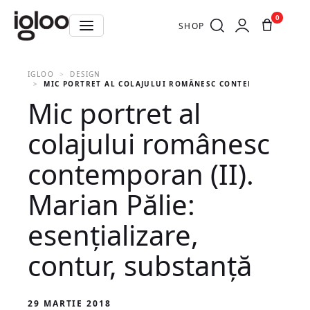
0
SHOP
IGLOO
DESIGN
MIC PORTRET AL COLAJULUI ROMÂNESC CONTEMPORAN (II). 
Mic portret al
colajului românesc
contemporan (II).
Marian Pălie:
esenţializare,
contur, substanţă
29 MARTIE 2018