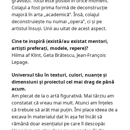
gravitezi. Totul este posibil în orice moment.
Colajul a fost prima formă de deconstrucţie
majoră în arta „academică”. Însă, colajul
deconstruieşte nu numai „opera”, ci şi pe
artistul însuşi. Unii au uitat de acest aspect.
Cine te inspiră (există/au existat mentori,
artişti preferaţi, modele, repere)?
Hilma af Klint, Geta Brătescu, Jean-François
Lepage.
Universul tău în texturi, culori, nuanţe şi
dimensiuni şi proiectul cel mai drag de până
acum.
Am plecat de la o artă figurativă. Mai târziu am
constatat că vreau mai mult. Atunci am înţeles
că trebuie să arăt mai puţin. Îmi place ideea de a
excava în materialul dat în aşa fel încât să
rămână doar esenţialul pe care îl descopăr.