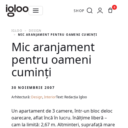
0
SHOP
IGLOO
DESIGN
MIC ARANJAMENT PENTRU OAMENI CUMINŢI
Mic aranjament
pentru oameni
cuminţi
30 NOIEMBRIE 2007
Arhitectură:
Design
,
Interior
Text: Redacția Igloo
Un apartament de 3 camere, într-un bloc deloc
oarecare, aflat încă în lucru. înălţime liberă –
cam la limită: 2,67 m. Altminteri, suprafaţă mare