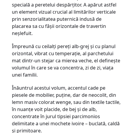
specială a peretelui despărţitor. A apărut astfel
un element vizual crucial al limitărilor verticale
prin senzorialitatea puternică indusă de
placarea sa cu fâşii orizontale de travertin
neşlefuit.
Împreună cu ceilalţi pereţi alb-grej şi cu planul
orizontal, vibrat cu temperaţie, al parchetului
mat dintr-un stejar ca mierea veche, el defineşte
volumul în care se va concentra, zi de zi, viaţa
unei familii.
Înăuntrul acestui volum, accentul cade pe
piesele de mobilier, puţine, dar de neocolit, din
lemn masiv colorat wenge, sau din textile tactile,
în nuanţe voit placide, de bej şi de alb,
concentrate în jurul tipsiei parcimonios
delimitate a unei mochete ivoire – buclată, caldă
şi primitoare.