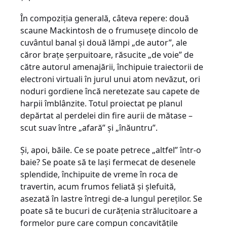
În compoziţia generală, câteva repere: două
scaune Mackintosh de o frumuseţe dincolo de
cuvântul banal şi două lămpi „de autor”, ale
căror braţe şerpuitoare, răsucite „de voie” de
către autorul amenajării, închipuie traiectorii de
electroni virtuali în jurul unui atom nevăzut, ori
noduri gordiene încă neretezate sau capete de
harpii îmblânzite. Totul proiectat pe planul
depărtat al perdelei din fire aurii de mătase –
scut suav între „afară” şi „înăuntru”.
Şi, apoi, băile. Ce se poate petrece „altfel” într-o
baie? Se poate să te laşi fermecat de desenele
splendide, închipuite de vreme în roca de
travertin, acum frumos feliată şi şlefuită,
asezată în lastre întregi de-a lungul pereţilor. Se
poate să te bucuri de curăţenia strălucitoare a
formelor pure care compun concavităţile