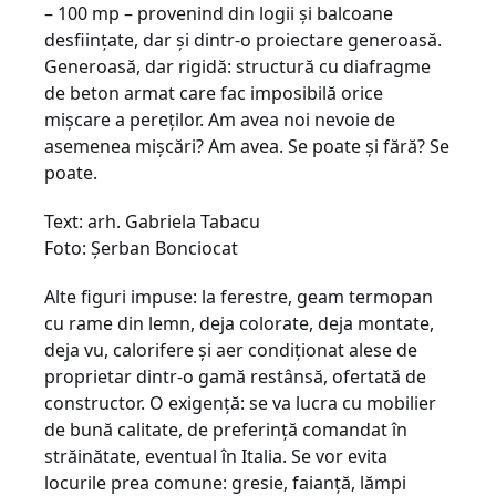
– 100 mp – provenind din logii şi balcoane
desfiinţate, dar şi dintr-o proiectare generoasă.
Generoasă, dar rigidă: structură cu diafragme
de beton armat care fac imposibilă orice
mişcare a pereţilor. Am avea noi nevoie de
asemenea mişcări? Am avea. Se poate şi fără? Se
poate.
Text: arh. Gabriela Tabacu
Foto: Şerban Bonciocat
Alte figuri impuse: la ferestre, geam termopan
cu rame din lemn, deja colorate, deja montate,
deja vu, calorifere şi aer condiţionat alese de
proprietar dintr-o gamă restânsă, ofertată de
constructor. O exigenţă: se va lucra cu mobilier
de bună calitate, de preferinţă comandat în
străinătate, eventual în Italia. Se vor evita
locurile prea comune: gresie, faianţă, lămpi