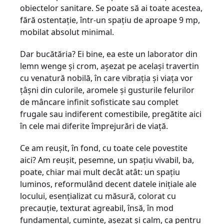
obiectelor sanitare. Se poate să ai toate acestea,
fără ostentaţie, într-un spaţiu de aproape 9 mp,
mobilat absolut minimal.
Dar bucătăria? Ei bine, ea este un laborator din
lemn wenge şi crom, aşezat pe acelaşi travertin
cu venatură nobilă, în care vibraţia şi viaţa vor
ţâşni din culorile, aromele şi gusturile felurilor
de mâncare infinit sofisticate sau complet
frugale sau indiferent comestibile, pregătite aici
în cele mai diferite împrejurări de viaţă.
Ce am reuşit, în fond, cu toate cele povestite
aici? Am reuşit, pesemne, un spaţiu vivabil, ba,
poate, chiar mai mult decât atât: un spaţiu
luminos, reformulând decent datele iniţiale ale
locului, esenţializat cu măsură, colorat cu
precauţie, texturat agreabil, însă, în mod
fundamental, cuminte, aşezat şi calm, ca pentru