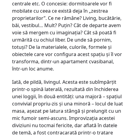
centrale etc. O concesie: dormitoarele vor fi
mobilate cu ceea ce există deja în „zestrea
proprietarilor”. Ce ne rămâne? Living, bucătărie,
băi, vestibul… Mult? Puţin? Cât de departe avem
voie să mergem cu imaginaţia? Cât să poată fi
urmărită cu ochiul liber. De unde să pornim,
totuşi? De la materialele, culorile, formele şi
obiectele care vor configura acest spaţiu şi îl vor
transforma, dintr-un apartament cvasibanal,
într-un loc anume.
Iată, de pildă, livingul. Acesta este subîmpărţit
printr-o spină laterală, rezultată din închiderea
unei loggii, în două entităţi: una majoră – spaţiul
convivial propriu-zis şi una minoră – locul de luat
masa, aşezat pe latura stângă şi prelungit cu un
mic fumoir semi-ascuns. Improvizaţia acestei
diviziuni nu tocmai fericite, dar aflată în datele
de temă, a fost contracarată printr-o tratare