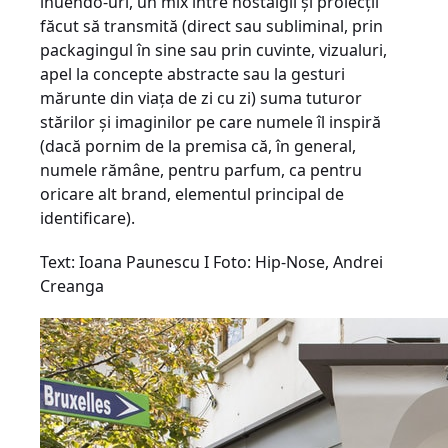
inuendo-uri, un mix între nostalgii şi proiecţii
făcut să transmită (direct sau subliminal, prin
packagingul în sine sau prin cuvinte, vizualuri,
apel la concepte abstracte sau la gesturi
mărunte din viaţa de zi cu zi) suma tuturor
stărilor şi imaginilor pe care numele îl inspiră
(dacă pornim de la premisa că, în general,
numele rămâne, pentru parfum, ca pentru
oricare alt brand, elementul principal de
identificare).
Text: Ioana Paunescu I Foto: Hip-Nose, Andrei
Creanga