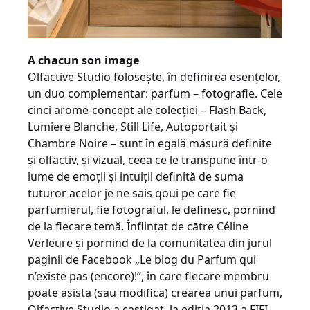
A chacun son image
Olfactive Studio foloseşte, în definirea esenţelor,
un duo complementar: parfum – fotografie. Cele
cinci arome-concept ale colecţiei – Flash Back,
Lumiere Blanche, Still Life, Autoportait şi
Chambre Noire – sunt în egală măsură definite
şi olfactiv, şi vizual, ceea ce le transpune într-o
lume de emoţii şi intuiţii definită de suma
tuturor acelor je ne sais qoui pe care fie
parfumierul, fie fotograful, le definesc, pornind
de la fiecare temă. Înfiinţat de către Céline
Verleure şi pornind de la comunitatea din jurul
paginii de Facebook „Le blog du Parfum qui
n’existe pas (encore)!”, în care fiecare membru
poate asista (sau modifica) crearea unui parfum,
Olfactive Studio a caştigat, la ediţia 2013 a FIFI