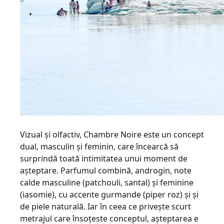
Vizual şi olfactiv, Chambre Noire este un concept
dual, masculin şi feminin, care încearcă să
surprindă toată intimitatea unui moment de
aşteptare. Parfumul combină, androgin, note
calde masculine (patchouli, santal) şi feminine
(iasomie), cu accente gurmande (piper roz) şi şi
de piele naturală. Iar în ceea ce priveşte scurt
metrajul care însoţeste conceptul, aşteptarea e