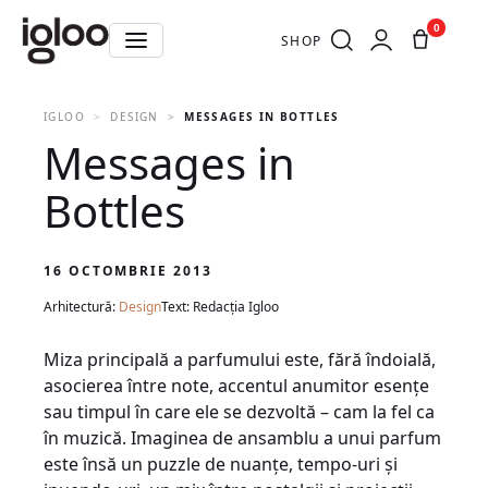
0
SHOP
IGLOO
DESIGN
MESSAGES IN BOTTLES
Messages in
Bottles
16 OCTOMBRIE 2013
Arhitectură:
Design
Text: Redacția Igloo
Miza principală a parfumului este, fără îndoială,
asocierea între note, accentul anumitor esenţe
sau timpul în care ele se dezvoltă – cam la fel ca
în muzică. Imaginea de ansamblu a unui parfum
este însă un puzzle de nuanţe, tempo-uri şi