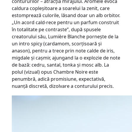
contururilor – atracţia mirajului. Aromele evocă
caldura copleşitoare a soarelui la zenit, care
estomprează culorile, lăsand doar un alb orbitor.
„Un acord cald-rece pentru un parfum construit
în totalitate pe contraste”, după spusele
creatorului său, Lumière Blanche porneşte de la
un intro spicy (cardamom, scorţisoară şi
anason), pentru a trece prin note calde de iris,
migdale şi caşmir, ajungand la o explozie de note
de bază: cedru, santal, tonka şi mosc alb. La
polul (vizual) opus Chambre Noire este
penumbră, adică promisiune, expectativă,
nuanţă discretă, dizolvare a conturului precis.