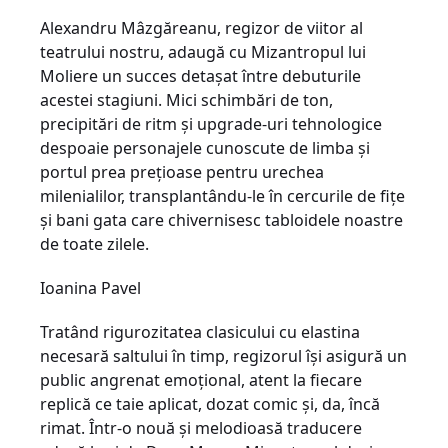
Alexandru Mâzgăreanu, regizor de viitor al
teatrului nostru, adaugă cu Mizantropul lui
Moliere un succes detaşat între debuturile
acestei stagiuni. Mici schimbări de ton,
precipitări de ritm şi upgrade-uri tehnologice
despoaie personajele cunoscute de limba şi
portul prea preţioase pentru urechea
milenialilor, transplantându-le în cercurile de fiţe
şi bani gata care chivernisesc tabloidele noastre
de toate zilele.
Ioanina Pavel
Tratând rigurozitatea clasicului cu elastina
necesară saltului în timp, regizorul îşi asigură un
public angrenat emoţional, atent la fiecare
replică ce taie aplicat, dozat comic şi, da, încă
rimat. Într-o nouă şi melodioasă traducere