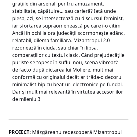
graţiile din arsenal, pentru amuzament,
stabilitate, căpătuire… sau carieră? Iată unde
piesa, azi, se intersectează cu discursul feminist,
iar sforţarea supraomenească pe care i-o citim
Ancăi în ochi la ora judecăţii scormoneşte adânc,
relatabil, dilema familiară. Mizantropul 2.0
rezonează în ciuda, sau chiar în lipsa,
comparaţiilor cu textul clasic. Când prejudecăţile
puriste se topesc în suflul nou, scena vibrează
de facto după dictarea lui Moliere, mult mai
conformă cu originalul decât ar trăda-o decorul
minimalist-hip cu beat-uri electronice pe fundal.
Dar şi mult mai relevantă în virtutea accesoriilor
de mileniu 3.
PROIECT:
Mâzgăreanu redescoperă Mizantropul