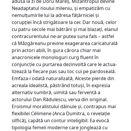
adusă la zi de Doru Mareş, Mizantropul devine
Neadaptatul noului mileniu, şi empatizăm cu
nemulţumirile lui la adresa făţărniciei şi
corupţiei încă strigătoare la cer. Dar nouă, celor
cu patru secole mai bătrâni şi mai blazaţi, elanul
contracurentului ne-ar putea suna fals – astfel
că Mâzgăreanu previne exagerarea caricaturală
prin actori abili, în gura cărora chiar mai
anacronicele monologuri curg fluent în
conjuncţie cu purtarea dezinvoltă care le actua­
lizează la fiecare pas sau toc cui pe pardoseală.
Emfaza-i odată naturalizată, Alceste pierde din
acreala idealistă, păstrând totuşi, în expresia
alternativ sumbră, uimită sau ferventă a
actorului Dan Rădulescu, verva din original.
Eroismul moralistului dăinuie şi, contrapus mai
flexibilei Célimene (Anca Dumitra, o revelaţie
silfică), capătă un contur inteligibil. Ea evocă
tipologia femeii moderne care jonglează cu