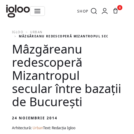
0
SHOP
IGLOO
URBAN
MÂZGĂREANU REDESCOPERĂ MIZANTROPUL SECULAR ÎNTRE B
Mâzgăreanu
redescoperă
Mizantropul
secular între bazaţii
de Bucureşti
24 NOIEMBRIE 2014
Arhitectură:
Urban
Text: Redacția Igloo