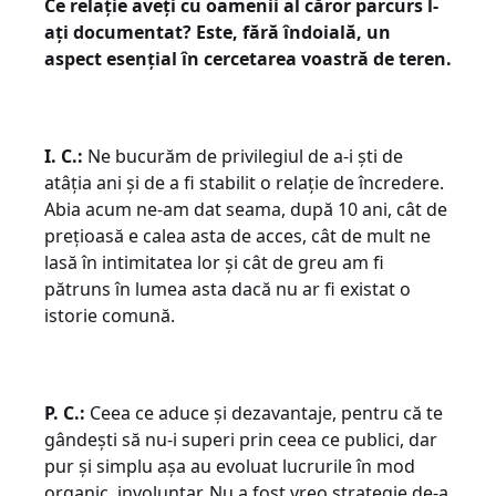
Ce relație aveți cu oamenii al căror parcurs l-
ați documentat? Este, fără îndoială, un
aspect esențial în cercetarea voastră de teren.
I. C.:
Ne bucurăm de privilegiul de a-i ști de
atâția ani și de a fi stabilit o relație de încredere.
Abia acum ne-am dat seama, după 10 ani, cât de
prețioasă e calea asta de acces, cât de mult ne
lasă în intimitatea lor și cât de greu am fi
pătruns în lumea asta dacă nu ar fi existat o
istorie comună.
P. C.:
Ceea ce aduce și dezavantaje, pentru că te
gândești să nu-i superi prin ceea ce publici, dar
pur și simplu așa au evoluat lucrurile în mod
organic, involuntar. Nu a fost vreo strategie de-a