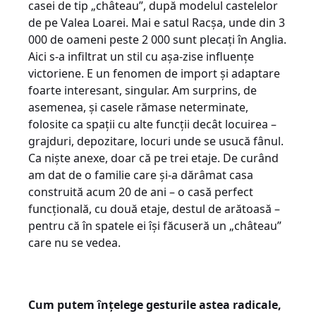
casei de tip „château”, după modelul castelelor
de pe Valea Loarei. Mai e satul Racșa, unde din 3
000 de oameni peste 2 000 sunt plecați în Anglia.
Aici s-a infiltrat un stil cu așa-zise influențe
victoriene. E un fenomen de import și adaptare
foarte interesant, singular. Am surprins, de
asemenea, și casele rămase neterminate,
folosite ca spații cu alte funcții decât locuirea –
grajduri, depozitare, locuri unde se usucă fânul.
Ca niște anexe, doar că pe trei etaje. De curând
am dat de o familie care și-a dărâmat casa
construită acum 20 de ani – o casă perfect
funcțională, cu două etaje, destul de arătoasă –
pentru că în spatele ei își făcuseră un „château”
care nu se vedea.
Cum putem înțelege gesturile astea radicale,