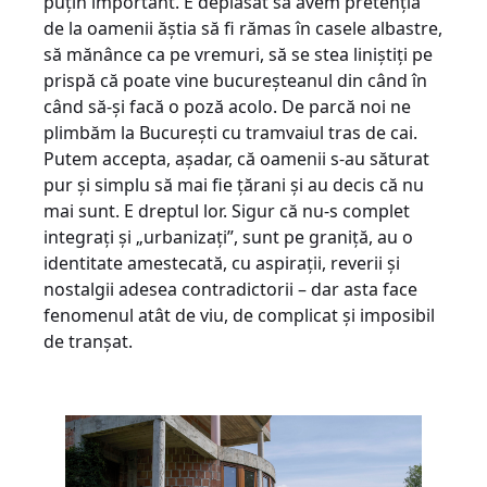
puțin important. E deplasat să avem pretenția
de la oamenii ăștia să fi rămas în casele albastre,
să mănânce ca pe vremuri, să se stea liniștiți pe
prispă că poate vine bucureșteanul din când în
când să-și facă o poză acolo. De parcă noi ne
plimbăm la București cu tramvaiul tras de cai.
Putem accepta, așadar, că oamenii s-au săturat
pur și simplu să mai fie țărani și au decis că nu
mai sunt. E dreptul lor. Sigur că nu-s complet
integrați și „urbanizați”, sunt pe graniță, au o
identitate amestecată, cu aspirații, reverii și
nostalgii adesea contradictorii – dar asta face
fenomenul atât de viu, de complicat și imposibil
de tranșat.