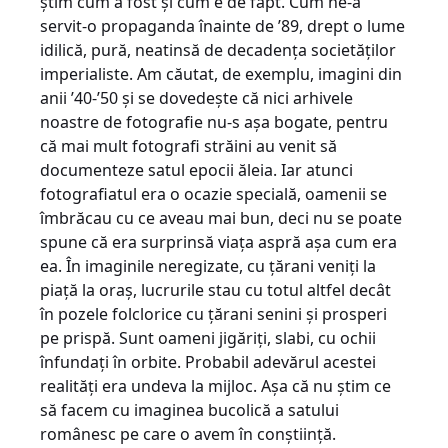
știm cum a fost și cum e de fapt. Cum ne-a
servit-o propaganda înainte de ’89, drept o lume
idilică, pură, neatinsă de decadența societăților
imperialiste. Am căutat, de exemplu, imagini din
anii ’40-’50 și se dovedește că nici arhivele
noastre de fotografie nu-s așa bogate, pentru
că mai mult fotografi străini au venit să
documenteze satul epocii ăleia. Iar atunci
fotografiatul era o ocazie specială, oamenii se
îmbrăcau cu ce aveau mai bun, deci nu se poate
spune că era surprinsă viața aspră așa cum era
ea. În imaginile neregizate, cu țărani veniți la
piață la oraș, lucrurile stau cu totul altfel decât
în pozele folclorice cu țărani senini și prosperi
pe prispă. Sunt oameni jigăriți, slabi, cu ochii
înfundați în orbite. Probabil adevărul acestei
realități era undeva la mijloc. Așa că nu știm ce
să facem cu imaginea bucolică a satului
românesc pe care o avem în conștiință.