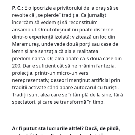
P. C.:
E o ipocrizie a privitorului de la oraș să se
revolte că „se pierde” tradiția. Ca jurnaliști
încercăm să vedem și să reconstituim
ansamblul. Omul obișnuit nu poate discerne
dintr-o experiență izolată: vizitează un loc din
Maramureș, unde vede două porți sau case de
lemn și are senzația că aia e realitatea
predominantă. Or, alea poate că-s două case din
200. Dar e suficient cât să ne hrănim fantezia,
proiecția, printr-un micro-univers
nereprezentativ, deseori menținut artificial prin
tradiții activate când apare autocarul cu turiști.
Tradiții sunt alea care se întâmplă de la sine, fără
spectatori, și care se transformă în timp.
Ar fi putut sta lucrurile altfel? Dacă, de pildă,