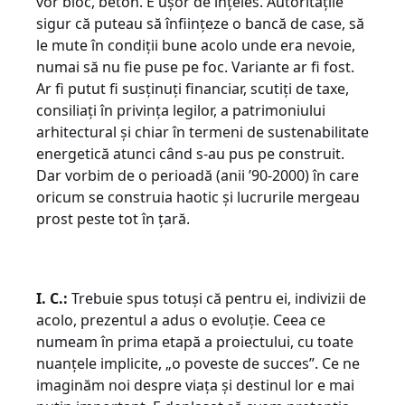
vor bloc, beton. E ușor de înțeles. Autoritățile
sigur că puteau să înființeze o bancă de case, să
le mute în condiții bune acolo unde era nevoie,
numai să nu fie puse pe foc. Variante ar fi fost.
Ar fi putut fi susținuți financiar, scutiți de taxe,
consiliați în privința legilor, a patrimoniului
arhitectural și chiar în termeni de sustenabilitate
energetică atunci când s-au pus pe construit.
Dar vorbim de o perioadă (anii ’90-2000) în care
oricum se construia haotic și lucrurile mergeau
prost peste tot în țară.
I. C.:
Trebuie spus totuși că pentru ei, indivizii de
acolo, prezentul a adus o evoluție. Ceea ce
numeam în prima etapă a proiectului, cu toate
nuanțele implicite, „o poveste de succes”. Ce ne
imaginăm noi despre viața și destinul lor e mai