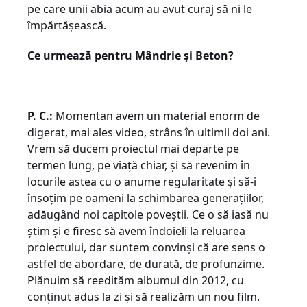
pe care unii abia acum au avut curaj să ni le
împărtășească.
Ce urmează pentru Mândrie și Beton?
P. C.:
Momentan avem un material enorm de
digerat, mai ales video, strâns în ultimii doi ani.
Vrem să ducem proiectul mai departe pe
termen lung, pe viață chiar, și să revenim în
locurile astea cu o anume regularitate și să-i
însoțim pe oameni la schimbarea generațiilor,
adăugând noi capitole poveștii. Ce o să iasă nu
știm și e firesc să avem îndoieli la reluarea
proiectului, dar suntem convinși că are sens o
astfel de abordare, de durată, de profunzime.
Plănuim să reedităm albumul din 2012, cu
conținut adus la zi și să realizăm un nou film.