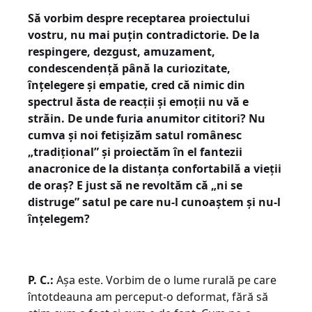
Să vorbim despre receptarea proiectului
vostru, nu mai puțin contradictorie. De la
respingere, dezgust, amuzament,
condescendență până la curiozitate,
înțelegere și empatie, cred că nimic din
spectrul ăsta de reacții și emoții nu vă e
străin. De unde furia anumitor cititori? Nu
cumva și noi fetișizăm satul românesc
„tradițional” și proiectăm în el fantezii
anacronice de la distanța confortabilă a vieții
de oraș? E just să ne revoltăm că „ni se
distruge” satul pe care nu-l cunoaștem și nu-l
înțelegem?
P. C.:
Așa este. Vorbim de o lume rurală pe care
întotdeauna am perceput-o deformat, fără să