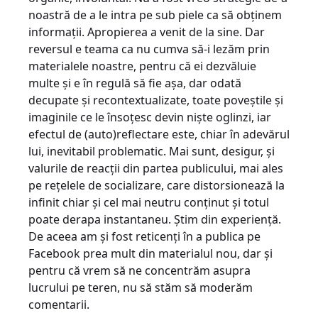
noastră de a le intra pe sub piele ca să obținem
informații. Apropierea a venit de la sine. Dar
reversul e teama ca nu cumva să-i lezăm prin
materialele noastre, pentru că ei dezvăluie
multe și e în regulă să fie așa, dar odată
decupate și recontextualizate, toate poveștile și
imaginile ce le însoțesc devin niște oglinzi, iar
efectul de (auto)reflectare este, chiar în adevărul
lui, inevitabil problematic. Mai sunt, desigur, și
valurile de reacții din partea publicului, mai ales
pe rețelele de socializare, care distorsionează la
infinit chiar și cel mai neutru conținut și totul
poate derapa instantaneu. Știm din experiență.
De aceea am și fost reticenți în a publica pe
Facebook prea mult din materialul nou, dar și
pentru că vrem să ne concentrăm asupra
lucrului pe teren, nu să stăm să moderăm
comentarii.