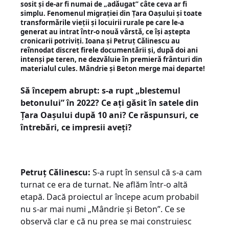
sosit și de-ar fi numai de „adăugat” câte ceva ar fi
simplu. Fenomenul migrației din Țara Oașului și toate
transformările vieții și locuirii rurale pe care le-a
generat au intrat într-o nouă vârstă, ce își aștepta
cronicarii potriviți. Ioana și Petruț Călinescu au
reînnodat discret firele documentării și, după doi ani
intenși pe teren, ne dezvăluie în premieră frânturi din
materialul cules. Mândrie și Beton merge mai departe!
Să începem abrupt: s-a rupt „blestemul
betonului” în 2022? Ce ați găsit în satele din
Țara Oașului după 10 ani? Ce răspunsuri, ce
întrebări, ce impresii aveți?
Petruț Călinescu:
S-a rupt în sensul că s-a cam
turnat ce era de turnat. Ne aflăm într-o altă
etapă. Dacă proiectul ar începe acum probabil
nu s-ar mai numi „Mândrie și Beton”. Ce se
observă clar e că nu prea se mai construiesc