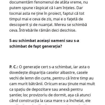
documentăm fenomenul de atâta vreme, nu
putem spune răspicat că l-am înțeles. Dar
tocmai asta ne ține în proiect, faptul că tot
timpul mai e ceva de zis, mai e o fațetă de
descoperit și de nuanțat. Mereu se schimbă
ceva. Întrebările rămân deci deschise.
S-au schimbat aceiași oameni sau s-a
schimbat de fapt generația?
P. C.:
O generație cert s-a schimbat, iar asta o
dovedește dispariția caselor albastre, casele
vechi de lemn din curte, pentru că între timp au
cam murit bătrânii. Oricum erau ținute mai mult
ca spațiu de depozitare sau anexă pentru
șantier, loc provizoriu de dormit, așa că atunci
când construcția la casa mare s-a încheiat, ele