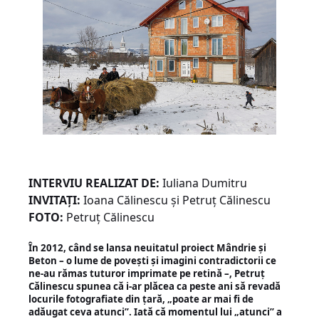
INTERVIU REALIZAT DE:
Iuliana Dumitru
INVITAȚI:
Ioana Călinescu și Petruț Călinescu
FOTO:
Petruț Călinescu
În 2012, când se lansa neuitatul proiect Mândrie și
Beton – o lume de povești și imagini contradictorii ce
ne-au rămas tuturor imprimate pe retină –, Petruț
Călinescu spunea că i-ar plăcea ca peste ani să revadă
locurile fotografiate din țară, „poate ar mai fi de
adăugat ceva atunci”. Iată că momentul lui „atunci” a