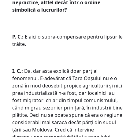
nepractice, altfel decât într-o ordine
simbolică a lucrurilor?
P. C.:
E aici o supra-compensare pentru lipsurile
trăite.
I. C.:
Da, dar asta explică doar parțial
fenomenul. E-adevărat că Țara Oașului nu e o
zonă în mod deosebit propice agriculturii și nici
prea industrializată n-a fost, dar localnicii au
fost migratori chiar din timpul comunismului,
când migrau sezonier prin țară, în industrii bine
plătite. Deci nu se poate spune că era o regiune
considerabil mai săracă decât părți din sudul
țării sau Moldova. Cred că intervine
dimensiunea competitivității și a orgoliului,