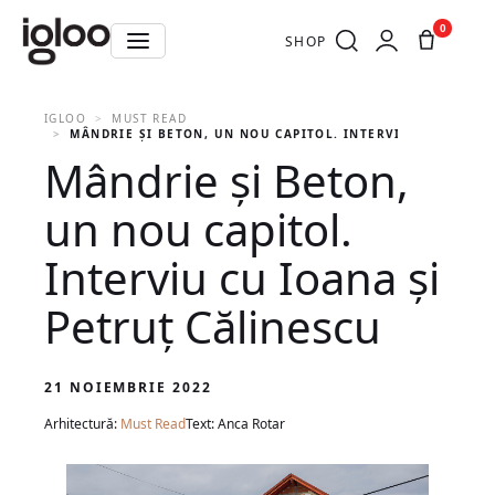
0
SHOP
IGLOO
MUST READ
MÂNDRIE ȘI BETON, UN NOU CAPITOL. INTERVIU CU IOANA 
Mândrie și Beton,
un nou capitol.
Interviu cu Ioana și
Petruț Călinescu
21 NOIEMBRIE 2022
Arhitectură:
Must Read
Text: Anca Rotar