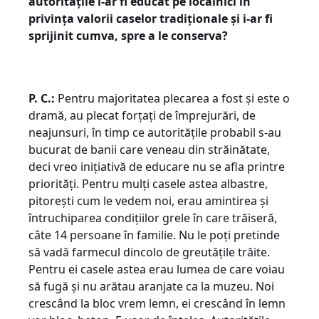
autoritățile i-ar fi educat pe localnici în
privința valorii caselor tradiționale și i-ar fi
sprijinit cumva, spre a le conserva?
P. C.:
Pentru majoritatea plecarea a fost și este o
dramă, au plecat forțați de împrejurări, de
neajunsuri, în timp ce autoritățile probabil s-au
bucurat de banii care veneau din străinătate,
deci vreo inițiativă de educare nu se afla printre
priorități. Pentru mulți casele astea albastre,
pitorești cum le vedem noi, erau amintirea și
întruchiparea condițiilor grele în care trăiseră,
câte 14 persoane în familie. Nu le poți pretinde
să vadă farmecul dincolo de greutățile trăite.
Pentru ei casele astea erau lumea de care voiau
să fugă și nu arătau aranjate ca la muzeu. Noi
crescând la bloc vrem lemn, ei crescând în lemn