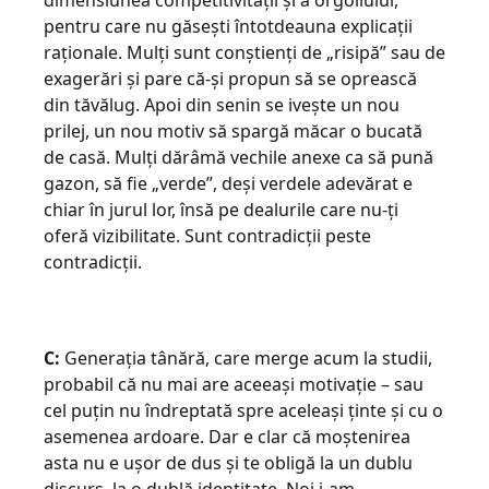
pentru care nu găsești întotdeauna explicații
raționale. Mulți sunt conștienți de „risipă” sau de
exagerări și pare că-și propun să se oprească
din tăvălug. Apoi din senin se ivește un nou
prilej, un nou motiv să spargă măcar o bucată
de casă. Mulți dărâmă vechile anexe ca să pună
gazon, să fie „verde”, deși verdele adevărat e
chiar în jurul lor, însă pe dealurile care nu-ți
oferă vizibilitate. Sunt contradicții peste
contradicții.
C:
Generația tânără, care merge acum la studii,
probabil că nu mai are aceeași motivație – sau
cel puțin nu îndreptată spre aceleași ținte și cu o
asemenea ardoare. Dar e clar că moștenirea
asta nu e ușor de dus și te obligă la un dublu
discurs, la o dublă identitate. Noi i-am