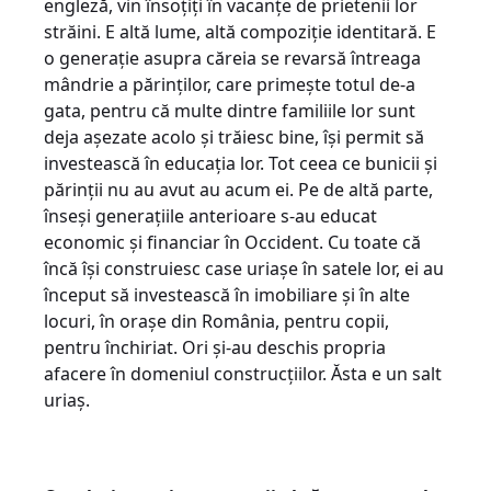
engleză, vin însoțiți în vacanțe de prietenii lor
străini. E altă lume, altă compoziție identitară. E
o generație asupra căreia se revarsă întreaga
mândrie a părinților, care primește totul de-a
gata, pentru că multe dintre familiile lor sunt
deja așezate acolo și trăiesc bine, își permit să
investească în educația lor. Tot ceea ce bunicii și
părinții nu au avut au acum ei. Pe de altă parte,
înseși generațiile anterioare s-au educat
economic și financiar în Occident. Cu toate că
încă își construiesc case uriașe în satele lor, ei au
început să investească în imobiliare și în alte
locuri, în orașe din România, pentru copii,
pentru închiriat. Ori și-au deschis propria
afacere în domeniul construcțiilor. Ăsta e un salt
uriaș.