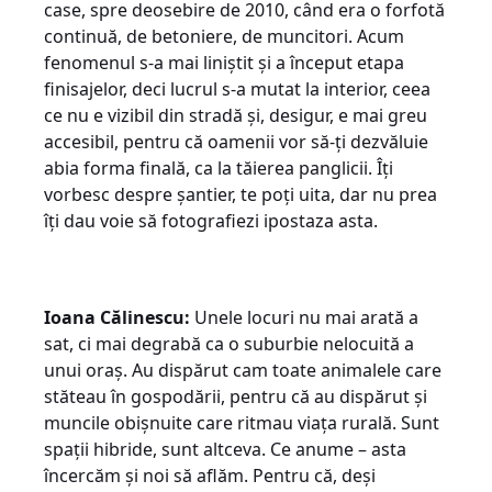
case, spre deosebire de 2010, când era o forfotă
continuă, de betoniere, de muncitori. Acum
fenomenul s-a mai liniștit și a început etapa
finisajelor, deci lucrul s-a mutat la interior, ceea
ce nu e vizibil din stradă și, desigur, e mai greu
accesibil, pentru că oamenii vor să-ți dezvăluie
abia forma finală, ca la tăierea panglicii. Îți
vorbesc despre șantier, te poți uita, dar nu prea
îți dau voie să fotografiezi ipostaza asta.
Ioana Călinescu:
Unele locuri nu mai arată a
sat, ci mai degrabă ca o suburbie nelocuită a
unui oraș. Au dispărut cam toate animalele care
stăteau în gospodării, pentru că au dispărut și
muncile obișnuite care ritmau viața rurală. Sunt
spații hibride, sunt altceva. Ce anume – asta
încercăm și noi să aflăm. Pentru că, deși