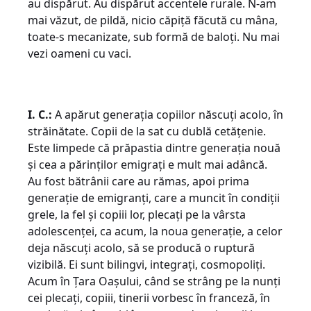
au dispărut. Au dispărut accentele rurale. N-am
mai văzut, de pildă, nicio căpiță făcută cu mâna,
toate-s mecanizate, sub formă de baloți. Nu mai
vezi oameni cu vaci.
I. C.:
A apărut generația copiilor născuți acolo, în
străinătate. Copii de la sat cu dublă cetățenie.
Este limpede că prăpastia dintre generația nouă
și cea a părinților emigrați e mult mai adâncă.
Au fost bătrânii care au rămas, apoi prima
generație de emigranți, care a muncit în condiții
grele, la fel și copiii lor, plecați pe la vârsta
adolescenței, ca acum, la noua generație, a celor
deja născuți acolo, să se producă o ruptură
vizibilă. Ei sunt bilingvi, integrați, cosmopoliți.
Acum în Țara Oașului, când se strâng pe la nunți
cei plecați, copiii, tinerii vorbesc în franceză, în