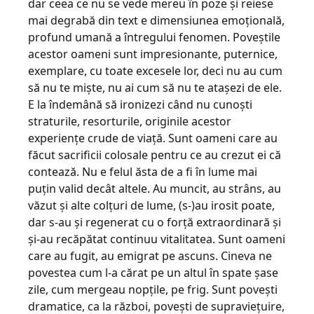
dar ceea ce nu se vede mereu în poze și reiese
mai degrabă din text e dimensiunea emoțională,
profund umană a întregului fenomen. Poveștile
acestor oameni sunt impresionante, puternice,
exemplare, cu toate excesele lor, deci nu au cum
să nu te miște, nu ai cum să nu te atașezi de ele.
E la îndemână să ironizezi când nu cunoști
straturile, resorturile, originile acestor
experiențe crude de viață. Sunt oameni care au
făcut sacrificii colosale pentru ce au crezut ei că
contează. Nu e felul ăsta de a fi în lume mai
puțin valid decât altele. Au muncit, au strâns, au
văzut și alte colțuri de lume, (s-)au irosit poate,
dar s-au și regenerat cu o forță extraordinară și
și-au recăpătat continuu vitalitatea. Sunt oameni
care au fugit, au emigrat pe ascuns. Cineva ne
povestea cum l-a cărat pe un altul în spate șase
zile, cum mergeau nopțile, pe frig. Sunt povești
dramatice, ca la război, povești de supraviețuire,