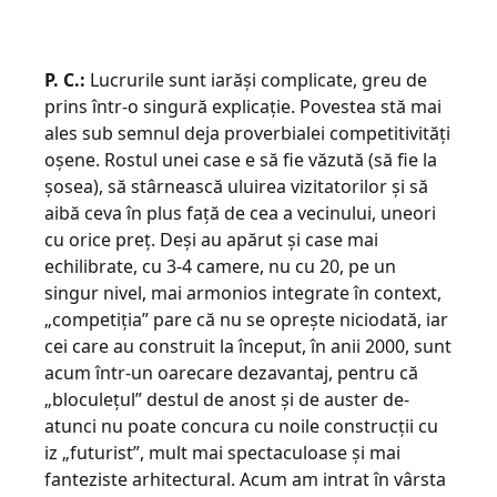
P. C.:
Lucrurile sunt iarăși complicate, greu de
prins într-o singură explicație. Povestea stă mai
ales sub semnul deja proverbialei competitivități
oșene. Rostul unei case e să fie văzută (să fie la
șosea), să stârnească uluirea vizitatorilor și să
aibă ceva în plus față de cea a vecinului, uneori
cu orice preț. Deși au apărut și case mai
echilibrate, cu 3-4 camere, nu cu 20, pe un
singur nivel, mai armonios integrate în context,
„competiția” pare că nu se oprește niciodată, iar
cei care au construit la început, în anii 2000, sunt
acum într-un oarecare dezavantaj, pentru că
„bloculețul” destul de anost și de auster de-
atunci nu poate concura cu noile construcții cu
iz „futurist”, mult mai spectaculoase și mai
fanteziste arhitectural. Acum am intrat în vârsta