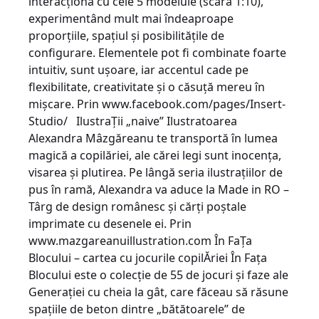
interacţiona cu cele 5 modelule (scara 1:10),
experimentând mult mai îndeaproape
proporţiile, spaţiul şi posibilităţile de
configurare. Elementele pot fi combinate foarte
intuitiv, sunt uşoare, iar accentul cade pe
flexibilitate, creativitate şi o căsuţă mereu în
mişcare. Prin www.facebook.com/pages/Insert-
Studio/ IlustraŢii „naive” Ilustratoarea
Alexandra Mâzgăreanu te transportă în lumea
magică a copilăriei, ale cărei legi sunt inocenţa,
visarea şi plutirea. Pe lângă seria ilustraţiilor de
pus în ramă, Alexandra va aduce la Made in RO –
Târg de design românesc şi cărţi poştale
imprimate cu desenele ei. Prin
www.mazgareanuillustration.com În FaŢa
Blocului – cartea cu jocurile copilĂriei În Faţa
Blocului este o colecţie de 55 de jocuri şi faze ale
Generaţiei cu cheia la gât, care făceau să răsune
spaţiile de beton dintre „bătătoarele” de