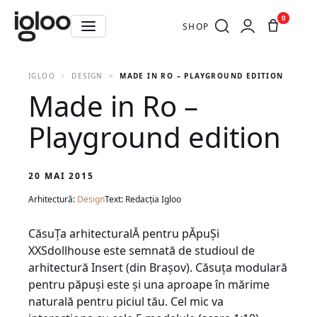
0
SHOP
IGLOO
DESIGN
MADE IN RO – PLAYGROUND EDITION
Made in Ro –
Playground edition
20 MAI 2015
Arhitectură:
Design
Text: Redacția Igloo
CăsuŢa arhitecturalĂ pentru pĂpuŞi
XXSdollhouse este semnată de studioul de
arhitectură Insert (din Braşov). Căsuţa modulară
pentru păpuşi este şi una aproape în mărime
naturală pentru piciul tău. Cel mic va