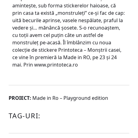
aminteşte, sub forma stickerelor haioase, că
prin casa ta există „monstruleţi” ce-şi fac de cap:
uită becurile aprinse, vasele nespălate, praful la
vedere şi… mănâncă şosete. S-o recu­noaş­tem,
cu toţii avem cel puţin câte un astfel de
monstruleţ pe-acasă. Îl îmblânzim cu noua
colecţie de sti­ckere Printoteca – Monştrii casei,
ce vine în premieră la Made in RO, pe 23 şi 24
mai. Prin www.printoteca.ro
PROIECT:
Made in Ro – Playground edition
TAG-URI: