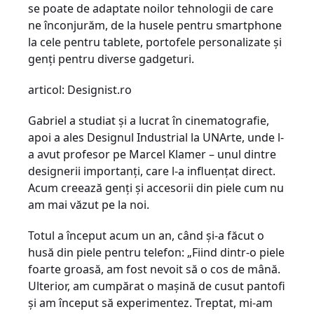
se poate de adaptate noilor tehnologii de care
ne înconjurăm, de la husele pentru smartphone
la cele pentru tablete, portofele personalizate şi
genţi pentru diverse gadgeturi.
articol: Designist.ro
Gabriel a studiat şi a lucrat în cinematografie,
apoi a ales Designul Industrial la UNArte, unde l-
a avut profesor pe Marcel Klamer – unul dintre
designerii importanţi, care l-a influenţat direct.
Acum creează genţi şi accesorii din piele cum nu
am mai văzut pe la noi.
Totul a început acum un an, când şi-a făcut o
husă din piele pentru telefon: „Fiind dintr-o piele
foarte groasă, am fost nevoit să o cos de mână.
Ulterior, am cumpărat o maşină de cusut pantofi
şi am început să experimentez. Treptat, mi-am