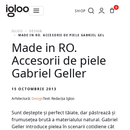
0
SHOP
IGLOO
DESIGN
MADE IN RO. ACCESORII DE PIELE GABRIEL GELLER
Made in RO.
Accesorii de piele
Gabriel Geller
15 OCTOMBRIE 2013
Arhitectură:
Design
Text: Redacția Igloo
Sunt deştepte şi perfect tăiate, dar păstrează şi
frumuseţea brută a materialului natural. Gabriel
Geller introduce pielea în scenarii cotidiene cât