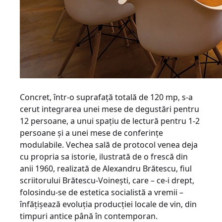
Concret, într-o suprafaţă totală de 120 mp, s-a
cerut integrarea unei mese de de­gustări pentru
12 persoane, a unui spaţiu de le­c­tu­ră pentru 1-2
persoane şi a unei mese de conferinţe
modulabile. Vechea sală de protocol venea deja
cu propria sa istorie, ilustrată de o frescă din
anii 1960, realizată de Alexan­dru Brătescu, fiul
scriitorului Brătescu-Voi­neşti, care – ce-i drept,
folosindu-se de estetica socialistă a vremii –
înfăţişează evoluţia producţiei locale de vin, din
timpuri antice până în contemporan.