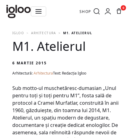
0
SHOP
IGLOO
ARHITECTURA
M1. ATELIERUL
M1. Atelierul
6 MARTIE 2015
Arhitectură:
Arhitectura
Text: Redacția Igloo
Sub motto-ul muschetăresc-dumasian „Unul
pentru toţi şi toţi pentru M1”, fosta sală de
protocol a Cramei Murfatlar, construită în anii
1960, găzduieşte, din toamna lui 2014, M1.
Atelierul, un spaţiu modern de degustare,
documentare şi creaţie dedicat enologilor. De
asemenea, sala reînnoită răspunde nevoii de