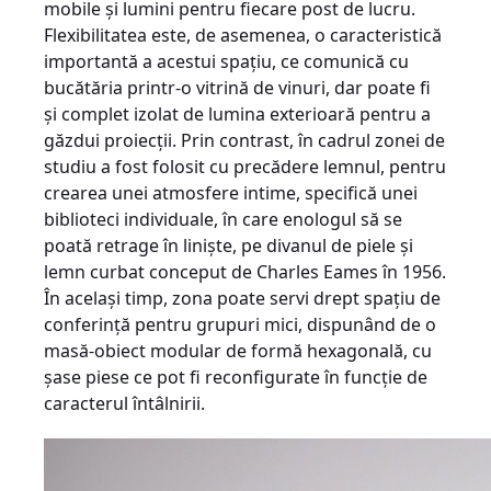
mobile şi lumini pentru fiecare post de lucru.
Flexibilitatea este, de asemenea, o caracteristică
importantă a acestui spaţiu, ce comunică cu
bucătăria printr-o vitri­nă de vinuri, dar poate fi
şi complet izolat de lumina exterioară pentru a
găzdui proiecţii. Prin contrast, în cadrul zonei de
studiu a fost folosit cu precădere lemnul, pentru
crearea unei atmosfere intime, specifi­că unei
biblioteci individu­ale, în care enologul să se
poată retrage în linişte, pe divanul de piele şi
lemn curbat conceput de Charles Ea­mes în 1956.
În acelaşi timp, zona poate servi drept spaţiu de
conferinţă pentru grupuri mici, dispunând de o
masă-obiect modular de formă hexagonală, cu
şase piese ce pot fi re­configurate în funcţie de
caracterul întâlnirii.