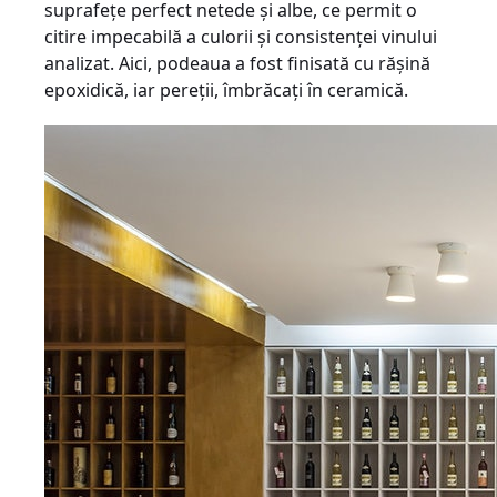
suprafeţe perfect netede şi albe, ce per­mit o
citire impecabilă a culorii şi consistenţei vinului
analizat. Aici, podeaua a fost finisată cu răşină
epoxidică, iar pereţii, îmbră­caţi în ceramică.