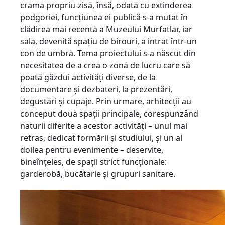
crama propriu-zisă, însă, odată cu extinderea
podgoriei, funcţiunea ei publică s-a mutat în
clădirea mai recentă a Muzeului Murfatlar, iar
sala, devenită spaţiu de birouri, a intrat într-un
con de umbră. Tema proiectului s-a născut din
necesitatea de a crea o zo­nă de lucru care să
poată găzdui activităţi di­verse, de la
documentare şi dezbateri, la prezentări,
degustări şi cupaje. Prin urmare, arhitecţii au
conceput două spaţii principale, corespunzând
naturii diferite a acestor activi­tăţi – unul mai
retras, dedicat formării şi stu­diului, şi un al
doilea pentru evenimente – deservite,
bineînţeles, de spaţii strict funcţio­nale:
garderobă, bucătarie şi grupuri sanitare.