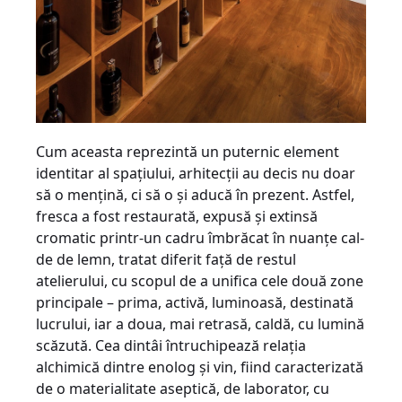
Cum aceasta reprezintă un puternic element
identitar al spaţiului, ar­hi­tecţii au decis nu doar
să o menţină, ci să o şi aducă în prezent. Astfel,
fres­ca a fost restaurată, expusă şi extinsă
cromatic printr-un cadru îmbrăcat în nuanţe cal­
de de lemn, tratat diferit faţă de restul
atelierului, cu scopul de a unifica cele două zone
principale – prima, activă, luminoasă, destinată
lucrului, iar a doua, mai retrasă, caldă, cu lumină
scăzută. Cea dintâi întruchipează rela­ţia
alchimică dintre enolog şi vin, fiind caracterizată
de o materialitate aseptică, de laborator, cu