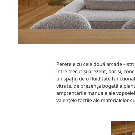
Peretele cu cele două arcade – stru
între trecut și prezent, dar și, co
un spațiu de o fluiditate funcționa
vitrate, de prezența bogată a plante
amprentările manuale ale vopselei 
valențele tactile ale materialelor c