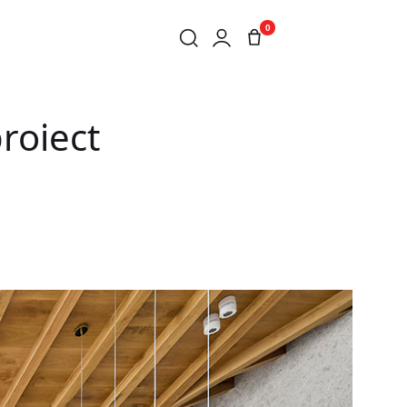
0
proiect