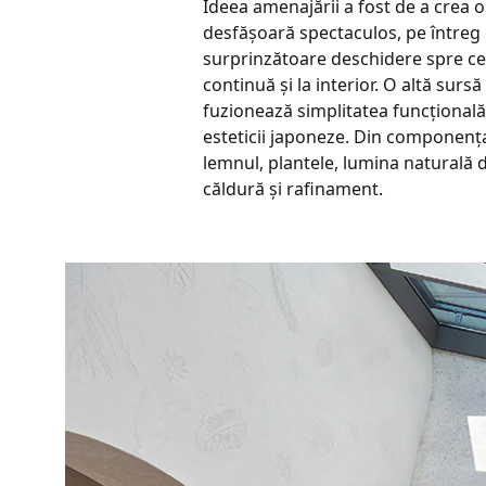
Ideea amenajării a fost de a crea o 
desfășoară spectaculos, pe întreg et
surprinzătoare deschidere spre cer,
continuă și la interior. O altă sur
fuzionează simplitatea funcțional
esteticii japoneze. Din componența
lemnul, plantele, lumina naturală 
căldură și rafinament.