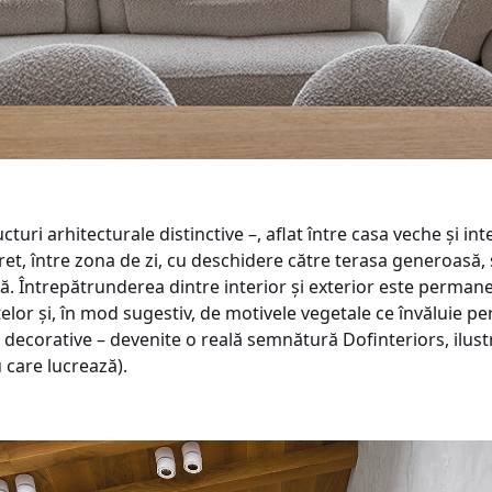
cturi arhitecturale distinctive –, aflat între casa veche și i
ncret, între zona de zi, cu deschidere către terasa generoasă,
lă. Întrepătrunderea dintre interior și exterior este perman
lor și, în mod sugestiv, de motivele vegetale ce învăluie pereț
decorative – devenite o reală semnătură Dofinteriors, ilust
u care lucrează).