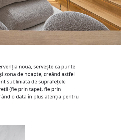
ntervenția nouă, servește ca punte
 și zona de noapte, creând astfel
ent subliniată de suprafețele
ii (fie prin tapet, fie prin
rând o dată în plus atenția pentru