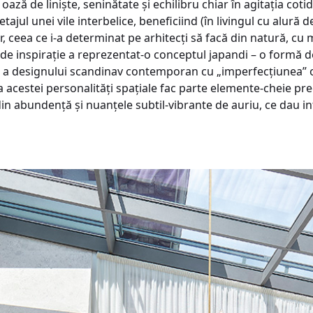
oază de liniște, seninătate și echilibru chiar în agitația cot
ajul unei vile interbelice, beneficiind (în livingul cu alură 
 ceea ce i-a determinat pe arhitecți să facă din natură, cu m
să de inspirație a reprezentat-o conceptul japandi – o formă 
ă a designului scandinav contemporan cu „imperfecțiunea” o
 acestei personalități spațiale fac parte elemente-cheie pre
din abundență și nuanțele subtil-vibrante de auriu, ce dau i