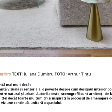
eriors
TEXT:
Iuliana Dumitru
FOTO:
Arthur Țințu
ntă mai mult decât
iență vizuală și senzorială, o poveste despre cum designul interior p
ntre natural și urban. Autorii acestei scenografii sunt arhitecții de la
altfel decât foarte mulțumit?) și inspirați în procesul de amenajare
 viziune continuă, unitară a spațiului.