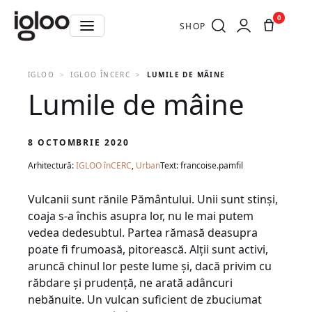
0
SHOP
IGLOO
IGLOO ÎNCERC
LUMILE DE MÂINE
Lumile de mâine
8 OCTOMBRIE 2020
Arhitectură:
IGLOO înCERC
,
Urban
Text: francoise.pamfil
Vulcanii sunt rănile Pământului. Unii sunt stinși,
coaja s-a închis asupra lor, nu le mai putem
vedea dedesubtul. Partea rămasă deasupra
poate fi frumoasă, pitorească. Alții sunt activi,
aruncă chinul lor peste lume și, dacă privim cu
răbdare și prudență, ne arată adâncuri
nebănuite. Un vulcan suficient de zbuciumat