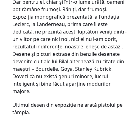
Dar pentru el, chiar și într-o lume urâtă, oamenii
pot rămâne frumoși. Răniți, dar frumoși.
Expoziția monografică prezentată la Fundația
Leclerc, la Landerneau, prima care îi este
dedicată, ne prezintă acești luptători veniți dintr-
un viitor pe care nici noi, nici ei nu l-am dorit,
rezultatul indiferenței noastre leneșe de astăzi.
Desene și picturi extrase din benzile desenate
devenite cult ale lui Bilal alternează cu citate din
maeștri – Bourdelle, Goya, Stanley Kubrick.
Dovezi că nu există genuri minore, lucrul
inteligent și bine făcut aparține modurilor
majore.
Ultimul desen din expoziție ne arată pistolul pe
tâmplă.