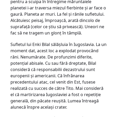
pentru a scuipa în întregime măruntaiele
planetei i-ar traversa miezul fierbinte și ar face o
gaură. Planeta ar muri. La fel și rănile sufletului.
Alcătuiesc peisaj, împroașcă, arată dincolo de
suprafață (celor ce știu să privească). Uneori ne
fac să ne tragem un glonț în tâmplă.
Sufletul lui Enki Bilal sălășluia în Iugoslavia. La un
moment dat, acest loc a explodat provocând
răni. Nenumărate. De profunzimi diferite,
potențial abisale. Cu sau fără dreptate, Bilal
consideră că responsabilii dezastrului sunt
europenii și americanii. Că înfrânarea
precedentului atac, cel venit din Est, fusese
realizată cu succes de către Tito. Mai consideră
el că martirizarea Iugoslaviei a fost o repetiție
generală, din păcate reușită. Lumea întreagă
alunecă înspre același crater.