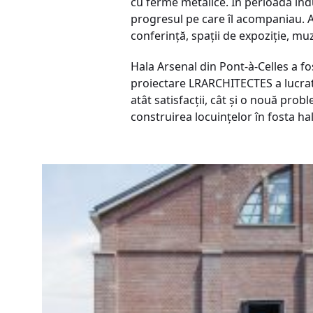
cu ferme metalice. În perioada indu
progresul pe care îl acompaniau. Au
conferinţă, spaţii de expoziţie, muze
Hala Arsenal din Pont-à-Celles a fo
proiectare LRARCHITECTES a lucrat 
atât satisfacții, cât şi o nouă prob
construirea locuinţelor în fosta h