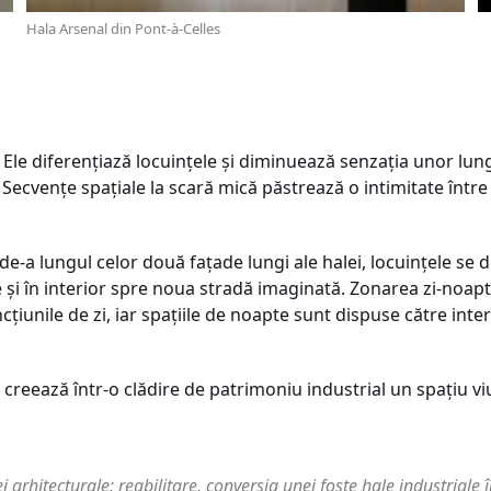
Hala Arsenal din Pont-à-Celles
. Ele diferențiază locuințele şi diminuează senzaţia unor lu
 Secvenţe spaţiale la scară mică păstrează o intimitate între 
de-a lungul celor două fațade lungi ale halei, locuinţele se d
te şi în interior spre noua stradă imaginată. Zonarea zi-noa
ncţiunile de zi, iar spaţiile de noapte sunt dispuse către int
 creează într-o clădire de patrimoniu industrial un spaţiu viu
ei arhitecturale: reabilitare, conversia unei foste hale industriale 