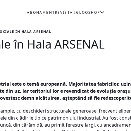
ABONAMENT
REVISTA IGLOO
SHOP
OCIALE ÎN HALA ARSENAL
ale în Hala ARSENAL
rial este o temă europeană. Majoritatea fabricilor, uzine
te din uz, iar teritoriul lor e revendicat de evoluţia oraşu
 povestesc demn alcătuirea, aşteptând să fie redescoperit
u ample, cu deschideri structurale generoase, frecvent elibera
ele din clădirile tipice patrimoniului industrial. Au fost co
muncă, din cărămidă, au primit ferestre largi, cu ancadrame