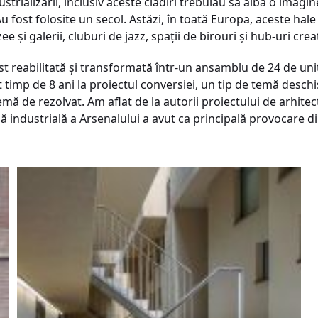
strializării, inclusiv aceste clădiri trebuiau să aibă o imag
 fost folosite un secol. Astăzi, în toată Europa, aceste hale
e şi galerii, cluburi de jazz, spaţii de birouri şi hub-uri crea
st reabilitată şi transformată într-un ansamblu de 24 de unit
timp de 8 ani la proiectul conversiei, un tip de temă deschi
lemă de rezolvat. Am aflat de la autorii proiectului de arhite
ală industrială a Arsenalului a avut ca principală provocar