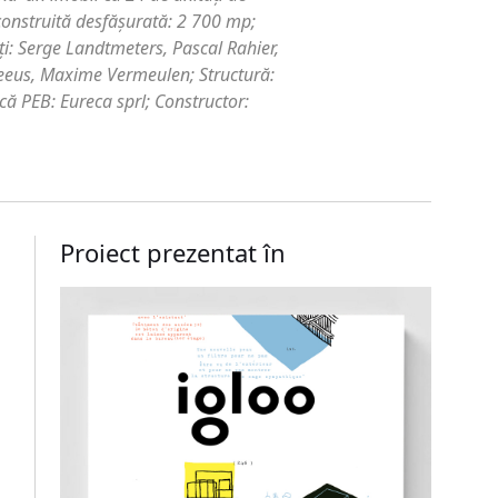
construită desfăşurată: 2 700 mp;
ţi: Serge Landtmeters, Pascal Rahier,
Meeus, Maxime Vermeulen; Structură:
ică PEB: Eureca sprl; Constructor:
Proiect prezentat în