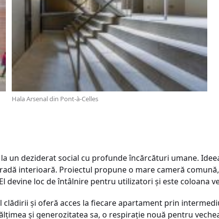
Hala Arsenal din Pont-à-Celles
la un deziderat social cu profunde încărcături umane. Idee
tradă interioară. Proiectul propune o mare cameră comună, 
 El devine loc de întâlnire pentru utilizatori și este coloana v
lădirii şi oferă acces la fiecare apartament prin intermediu
ălțimea și generozitatea sa, o respiraţie nouă pentru vechea