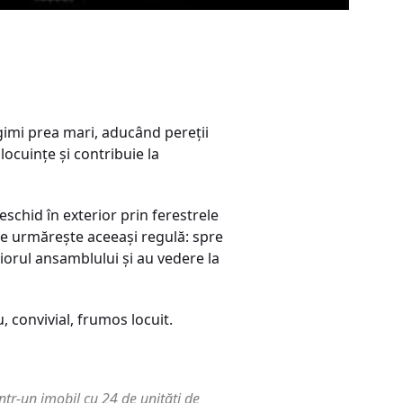
ngimi prea mari, aducând pereţii
locuințe și contribuie la
eschid în exterior prin ferestrele
pte urmăreşte aceeaşi regulă: spre
eriorul ansamblului şi au vedere la
, convivial, frumos locuit.
într-un imobil cu 24 de unități de