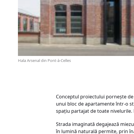
Hala Arsenal din Pont-à-Celles
Conceptul proiectului porneşte de 
unui bloc de apartamente într-o s
spaţiu partajat de toate nivelurile.
Strada imaginată degajează miezul c
în lumină naturală permite, prin în