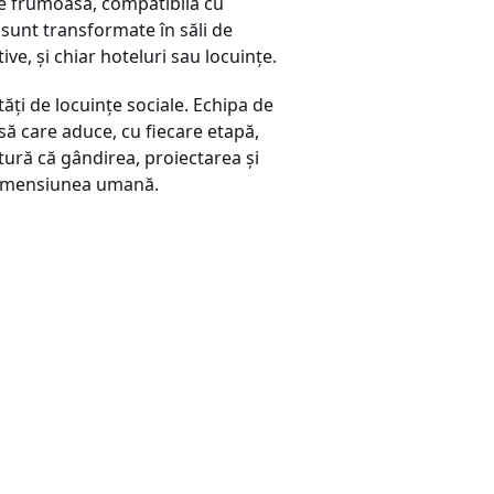
ine frumoasă, compatibilă cu
 sunt transformate în săli de
tive, şi chiar hoteluri sau locuinţe.
ăţi de locuinţe sociale. Echipa de
să care aduce, cu fiecare etapă,
ctură că gândirea, proiectarea şi
e dimensiunea umană.