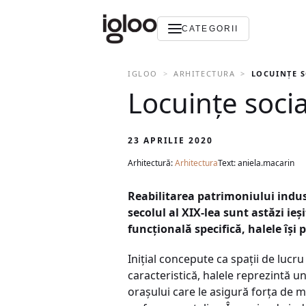
CATEGORII
IGLOO
ARHITECTURA
LOCUINŢE S
Locuinţe soci
23 APRILIE 2020
Arhitectură:
Arhitectura
Text: aniela.macarin
Reabilitarea patrimoniului indust
secolul al XIX-lea sunt astăzi ieşi
funcţională specifică, halele îşi
Iniţial concepute ca spaţii de lucr
caracteristică, halele reprezintă un
oraşului care le asigură forţa de 