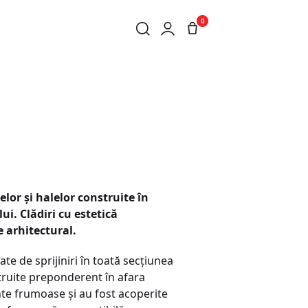
0
lor şi halelor construite în
lui. Clădiri cu estetică
e arhitectural.
te de sprijiniri în toată secţiunea
nstruite preponderent în afara
nte frumoase şi au fost acoperite