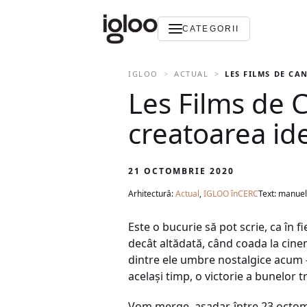
CATEGORII
IGLOO
ACTUAL
LES FILMS DE CA
Les Films de 
creatoarea iden
21 OCTOMBRIE 2020
Arhitectură:
Actual
,
IGLOO înCERC
Text: manuela
Este o bucurie să pot scrie, ca în f
decât altădată, când coada la cine
dintre ele umbre nostalgice acum – 
același timp, o victorie a bunelor tr
Vom merge, așadar, între 23 octom