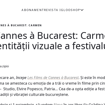
ABONAMENT
REVISTA IGLOO
SHOP
NNES À BUCAREST: CARMEN GOCIU, CREATOAREA IDENTITĂȚII VIZU
Cannes à Bucarest: Carm
tității vizuale a festival
.zipisi
iecare an,
începe
Les Films de Cannes à Bucarest
. Și este în mo
ma se amesteca cu emoția de a trăi o vreme în filme prin ci
Studio, Elvire Popesco, Patria… Cea de-a opta ediție a festiva
adiții și vibrației culturale bucureștene.
brie și 1 noiembrie, să vedem
filme
în aer liber (la Grădina V