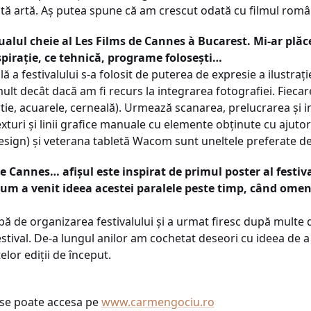
stă artă. Aș putea spune că am crescut odată cu filmul româ
ualul cheie al Les Films de Cannes à Bucarest. Mi-ar plăce
spirație, ce tehnică, programe folosești…
ă a festivalului s-a folosit de puterea de expresie a ilustrație
ult decât dacă am fi recurs la integrarea fotografiei. Fieca
ârtie, acuarele, cerneală). Urmează scanarea, prelucrarea și i
exturi și linii grafice manuale cu elemente obținute cu ajuto
esign) și veterana tabletă Wacom sunt uneltele preferate de
e Cannes… afișul este inspirat de primul poster al festi
Cum a venit ideea acestei paralele peste timp, când omeni
ă de organizarea festivalului și a urmat firesc după multe d
estival. De-a lungul anilor am cochetat deseori cu ideea de 
elor ediții de început.
ni se poate accesa pe
www.carmengociu.ro