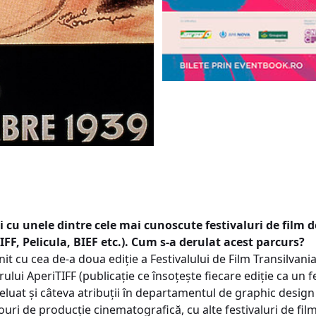
 cu unele dintre cele mai cunoscute festivaluri de film d
IFF, Pelicula, BIEF etc.). Cum s-a derulat acest parcurs?
nit cu cea de-a doua ediție a Festivalului de Film Transilvani
ului AperiTIFF (publicație ce însoțește fiecare ediție ca un fe
reluat și câteva atribuții în departamentul de graphic design
ouri de producție cinematografică, cu alte festivaluri de fil