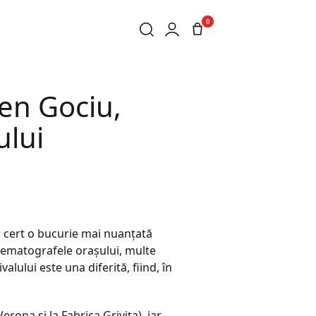
0
ALE A FESTIVALULUI
en Gociu,
ului
d cert o bucurie mai nuanțată
nematografele orașului, multe
lului este una diferită, fiind, în
erona și la Fabrica Grivița), iar