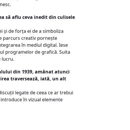
nesc.
a să aflu ceva inedit din culisele
i și de forța ei de a simboliza
re parcurs creativ pornește
ntegrarea în mediul digital. Iese
rul programelor de grafică. Suita
 lucru.
valului din 1939, amânat atunci
rea traversează, iată, un alt
iscuții legate de ceea ce ar trebui
a introduce în vizual elemente