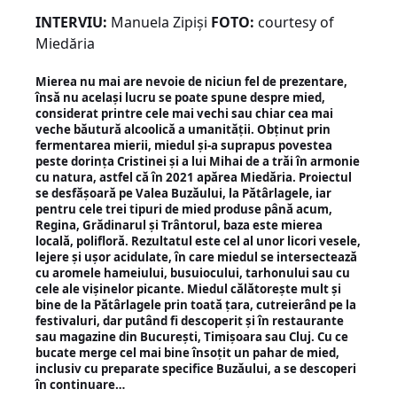
INTERVIU:
Manuela Zipiși
FOTO:
courtesy of
Miedăria
Mierea nu mai are nevoie de niciun fel de prezentare,
însă nu același lucru se poate spune despre mied,
considerat printre cele mai vechi sau chiar cea mai
veche băutură alcoolică a umanității. Obținut prin
fermentarea mierii, miedul și-a suprapus povestea
peste dorința Cristinei și a lui Mihai de a trăi în armonie
cu natura, astfel că în 2021 apărea Miedăria. Proiectul
se desfășoară pe Valea Buzăului, la Pătârlagele, iar
pentru cele trei tipuri de mied produse până acum,
Regina, Grădinarul și Trântorul, baza este mierea
locală, polifloră. Rezultatul este cel al unor licori vesele,
lejere și ușor acidulate, în care miedul se intersectează
cu aromele hameiului, busuiocului, tarhonului sau cu
cele ale vișinelor picante. Miedul călătorește mult și
bine de la Pătârlagele prin toată țara, cutreierând pe la
festivaluri, dar putând fi descoperit și în restaurante
sau magazine din București, Timișoara sau Cluj. Cu ce
bucate merge cel mai bine însoțit un pahar de mied,
inclusiv cu preparate specifice Buzăului, a se descoperi
în continuare…