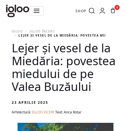
0
SHOP
IGLOO
IGLOO ÎNCERC
LEJER ȘI VESEL DE LA MIEDĂRIA: POVESTEA MIEDULUI DE P
Lejer și vesel de la
Miedăria: povestea
miedului de pe
Valea Buzăului
23 APRILIE 2025
Arhitectură:
IGLOO înCERC
Text: Anca Rotar