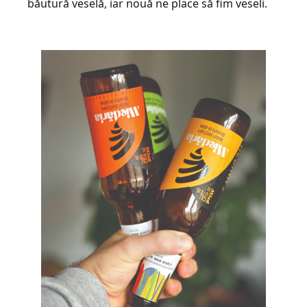
băutură veselă, iar nouă ne place să fim veseli.